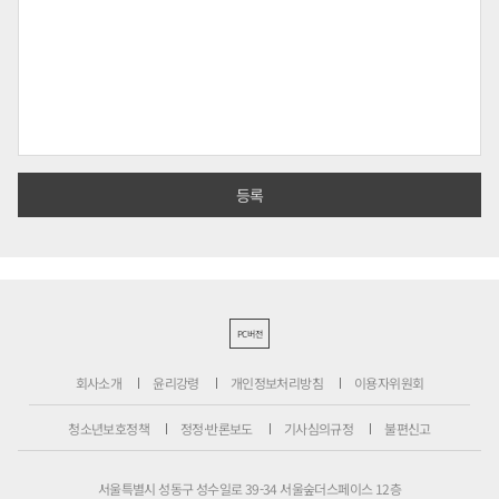
PC버전
회사소개
윤리강령
개인정보처리방침
이용자위원회
청소년보호정책
정정·반론보도
기사심의규정
불편신고
서울특별시 성동구 성수일로 39-34 서울숲더스페이스 12층