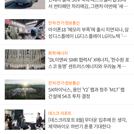
서 싼타페만 자리매김, 그랜저·아반떼 '세단
쌍끌이'로 내수 방어
전자·전기·정보통신
아이폰18 '메모리 부족'에 출시 지연되나, 삼
성디스플레이 LG디스플레이 LG이노텍 '탈
애플' 수익 다각화 속도
화학·에너지
'DL이앤씨 SMR 협력사' X에너지, '한수원 포
스코 동맹' 센트러스에너지와 우라늄 계약
체결
전자·전기·정보통신
SK하이닉스, 용인 'Y2' 팹과 청주 'M17' 팹
건설에 54조 투자 결정
데스크 리포트
[데스크리포트 8월] 무더운 입추에 든 생각,
제약바이오 하반기 훈풍 기대한다