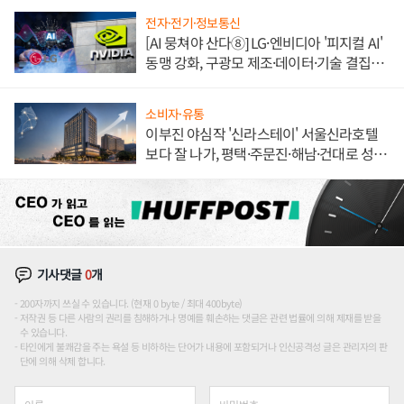
전자·전기·정보통신
[AI 뭉쳐야 산다⑧] LG·엔비디아 '피지컬 AI'
동맹 강화, 구광모 제조·데이터·기술 결집
해 종합 로보틱스 기업으로
소비자·유통
이부진 야심작 '신라스테이' 서울신라호텔
보다 잘 나가, 평택·주문진·해남·건대로 성
장판 더 넓힌다
기사댓글
0
개
200자까지 쓰실 수 있습니다. (현재 0 byte / 최대 400byte)
저작권 등 다른 사람의 권리를 침해하거나 명예를 훼손하는 댓글은 관련 법률에 의해 제재를 받을
수 있습니다.
타인에게 불쾌감을 주는 욕설 등 비하하는 단어가 내용에 포함되거나 인신공격성 글은 관리자의 판
단에 의해 삭제 합니다.