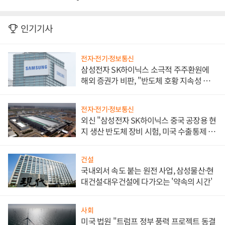
인기기사
전자·전기·정보통신
삼성전자 SK하이닉스 소극적 주주환원에
해외 증권가 비판, "반도체 호황 지속성 의
문"
전자·전기·정보통신
외신 "삼성전자 SK하이닉스 중국 공장용 현
지 생산 반도체 장비 시험, 미국 수출통제 대
비"
건설
국내외서 속도 붙는 원전 사업, 삼성물산·현
대건설·대우건설에 다가오는 '약속의 시간'
사회
미국 법원 "트럼프 정부 풍력 프로젝트 동결