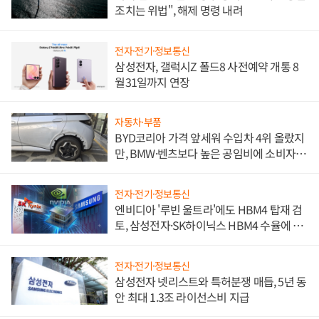
조치는 위법", 해제 명령 내려
전자·전기·정보통신
삼성전자, 갤럭시Z 폴드8 사전예약 개통 8
월31일까지 연장
자동차·부품
BYD코리아 가격 앞세워 수입차 4위 올랐지
만, BMW·벤츠보다 높은 공임비에 소비자
불만 폭발
전자·전기·정보통신
엔비디아 '루빈 울트라'에도 HBM4 탑재 검
토, 삼성전자·SK하이닉스 HBM4 수율에 주
도권 갈린다
전자·전기·정보통신
삼성전자 넷리스트와 특허분쟁 매듭, 5년 동
안 최대 1.3조 라이선스비 지급