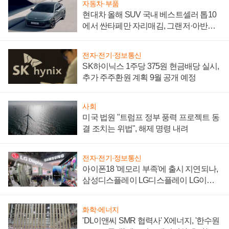
자동차·부품
현대차 올해 SUV 국내 베스트셀러 톱10
에서 싼타페만 자리매김, 그랜저·아반떼
'세단 쌍끌이'로 내수 방어
전자·전기·정보통신
SK하이닉스 1주당 375원 현금배당 실시,
추가 주주환원 계획 9월 공개 예정
사회
미국 법원 "트럼프 정부 풍력 프로젝트 동
결 조치는 위법", 해제 명령 내려
전자·전기·정보통신
아이폰18 '메모리 부족'에 출시 지연되나,
삼성디스플레이 LG디스플레이 LG이노
텍 '탈애플' 수익 다각화 속도
화학·에너지
'DL이앤씨 SMR 협력사' X에너지, '한수원