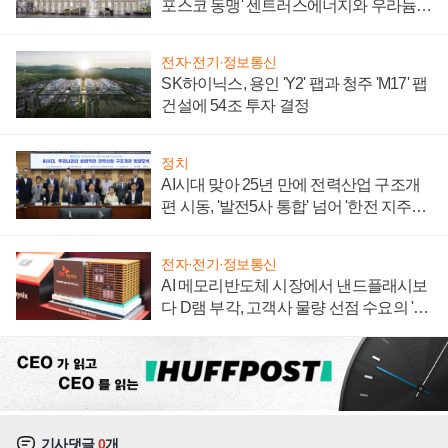
포스코 동맹' 센트러스에너지와 우라늄
계약 체결
전자·전기·정보통신
SK하이닉스, 용인 'Y2' 팹과 청주 'M17' 팹
건설에 54조 투자 결정
정치
AI시대 맞아 25년 만에 전력산업 구조개
편 시동, '발전5사 통합' 넘어 '한전 지주사'
재편론도
전자·전기·정보통신
AI 메모리반도체 시장에서 낸드플래시보
다 D램 부각, 고객사 물량 선점 수요의 '우
선순위'
기사댓글
0
개