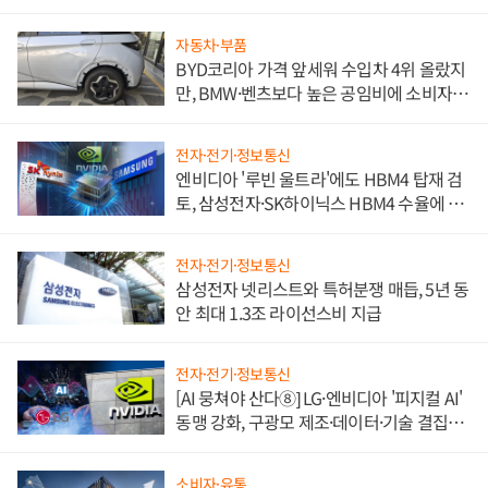
자동차·부품
BYD코리아 가격 앞세워 수입차 4위 올랐지
만, BMW·벤츠보다 높은 공임비에 소비자
불만 폭발
전자·전기·정보통신
엔비디아 '루빈 울트라'에도 HBM4 탑재 검
토, 삼성전자·SK하이닉스 HBM4 수율에 주
도권 갈린다
전자·전기·정보통신
삼성전자 넷리스트와 특허분쟁 매듭, 5년 동
안 최대 1.3조 라이선스비 지급
전자·전기·정보통신
[AI 뭉쳐야 산다⑧] LG·엔비디아 '피지컬 AI'
동맹 강화, 구광모 제조·데이터·기술 결집
해 종합 로보틱스 기업으로
소비자·유통