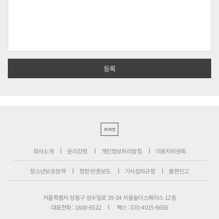
PC버전
회사소개
윤리강령
개인정보처리방침
이용자위원회
청소년보호정책
정정·반론보도
기사심의규정
불편신고
서울특별시 성동구 성수일로 39-34 서울숲더스페이스 12층
대표전화 : 1800-6522
팩스 : 070-4015-8658