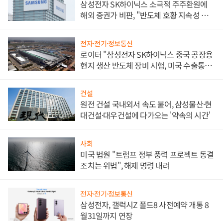
삼성전자 SK하이닉스 소극적 주주환원에
해외 증권가 비판, "반도체 호황 지속성 의
문"
전자·전기·정보통신
로이터 "삼성전자 SK하이닉스 중국 공장용
현지 생산 반도체 장비 시험, 미국 수출통제
대비"
건설
원전 건설 국내외서 속도 붙어, 삼성물산·현
대건설·대우건설에 다가오는 '약속의 시간'
사회
미국 법원 "트럼프 정부 풍력 프로젝트 동결
조치는 위법", 해제 명령 내려
전자·전기·정보통신
삼성전자, 갤럭시Z 폴드8 사전예약 개통 8
월31일까지 연장