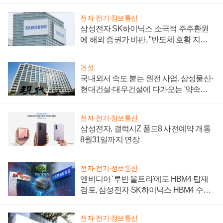
제 대비"
전자·전기·정보통신
삼성전자 SK하이닉스 소극적 주주환원
에 해외 증권가 비판, "반도체 호황 지속
성 의문"
건설
국내외서 속도 붙는 원전 사업, 삼성물산·
현대건설·대우건설에 다가오는 '약속의
시간'
전자·전기·정보통신
삼성전자, 갤럭시Z 폴드8 사전예약 개통
8월31일까지 연장
전자·전기·정보통신
엔비디아 '루빈 울트라'에도 HBM4 탑재
검토, 삼성전자·SK하이닉스 HBM4 수율
에 주도권 갈린다
전자·전기·정보통신