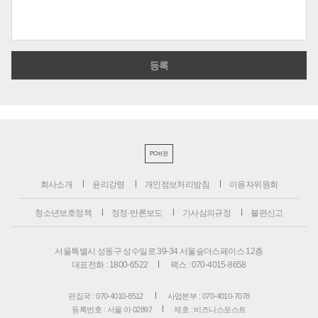
PC버전
회사소개
윤리강령
개인정보처리방침
이용자위원회
청소년보호정책
정정·반론보도
기사심의규정
불편신고
서울특별시 성동구 성수일로 39-34 서울숲더스페이스 12층
대표전화 : 1800-6522
팩스 : 070-4015-8658
편집국 : 070-4010-8512
사업본부 : 070-4010-7078
등록번호 : 서울 아 02897
제호 : 비즈니스포스트