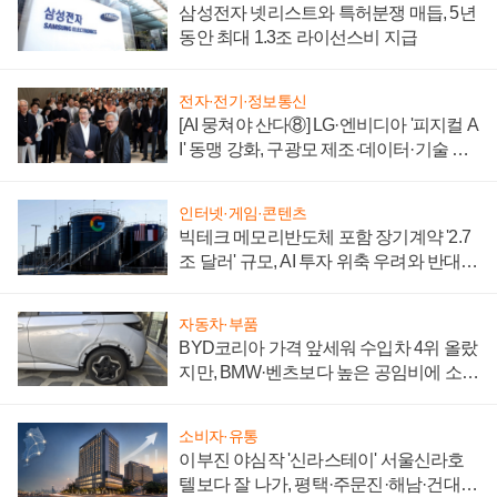
삼성전자 넷리스트와 특허분쟁 매듭, 5년
동안 최대 1.3조 라이선스비 지급
전자·전기·정보통신
[AI 뭉쳐야 산다⑧] LG·엔비디아 '피지컬 A
I' 동맹 강화, 구광모 제조·데이터·기술 결
집해 종합 로보틱스 기업으로
인터넷·게임·콘텐츠
빅테크 메모리반도체 포함 장기계약 '2.7
조 달러' 규모, AI 투자 위축 우려와 반대
신호
자동차·부품
BYD코리아 가격 앞세워 수입차 4위 올랐
지만, BMW·벤츠보다 높은 공임비에 소비
자 불만 폭발
소비자·유통
이부진 야심작 '신라스테이' 서울신라호
텔보다 잘 나가, 평택·주문진·해남·건대로