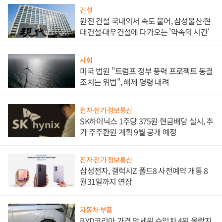
건설
원전 건설 국내외서 속도 붙어, 삼성물산·현
대건설·대우건설에 다가오는 '약속의 시간'
사회
미국 법원 "트럼프 정부 풍력 프로젝트 동결
조치는 위법", 해제 명령 내려
전자·전기·정보통신
SK하이닉스 1주당 375원 현금배당 실시, 추
가 주주환원 계획 9월 공개 예정
전자·전기·정보통신
삼성전자, 갤럭시Z 폴드8 사전예약 개통 8
월31일까지 연장
자동차·부품
BYD코리아 가격 앞세워 수입차 4위 올랐지