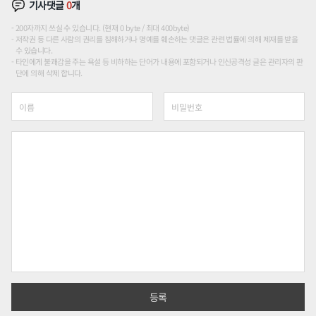
기사댓글
0
개
200자까지 쓰실 수 있습니다. (현재 0 byte / 최대 400byte)
저작권 등 다른 사람의 권리를 침해하거나 명예를 훼손하는 댓글은 관련 법률에 의해 제재를 받을
수 있습니다.
타인에게 불쾌감을 주는 욕설 등 비하하는 단어가 내용에 포함되거나 인신공격성 글은 관리자의 판
단에 의해 삭제 합니다.