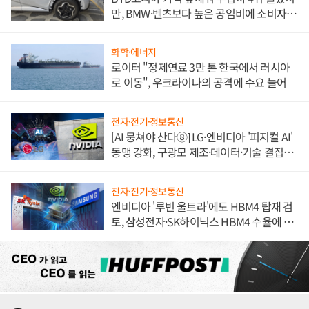
만, BMW·벤츠보다 높은 공임비에 소비자
불만 폭발
화학·에너지
로이터 "정제연료 3만 톤 한국에서 러시아
로 이동", 우크라이나의 공격에 수요 늘어
전자·전기·정보통신
[AI 뭉쳐야 산다⑧] LG·엔비디아 '피지컬 AI'
동맹 강화, 구광모 제조·데이터·기술 결집
해 종합 로보틱스 기업으로
전자·전기·정보통신
엔비디아 '루빈 울트라'에도 HBM4 탑재 검
토, 삼성전자·SK하이닉스 HBM4 수율에 주
도권 갈린다