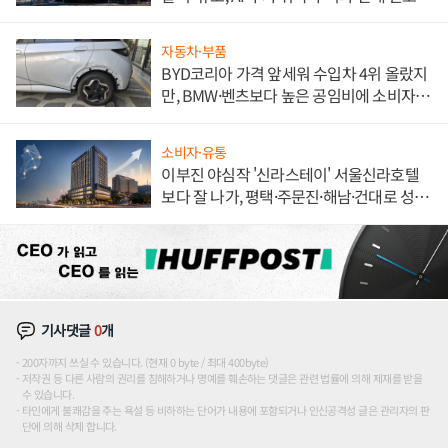
자동차·부품
BYD코리아 가격 앞세워 수입차 4위 올랐지
만, BMW·벤츠보다 높은 공임비에 소비자
불만 폭발
소비자·유통
이부진 야심작 '신라스테이' 서울신라호텔
보다 잘 나가, 평택·주문진·해남·건대로 성
장판 더 넓힌다
기사댓글
0
개
200자까지 쓰실 수 있습니다. (현재 0 byte / 최대 400byte)
저작권 등 다른 사람의 권리를 침해하거나 명예를 훼손하는 댓글은 관련 법률에 의해 제재를 받을
수 있습니다.
타인에게 불쾌감을 주는 욕설 등 비하하는 단어가 내용에 포함되거나 인신공격성 글은 관리자의 판
단에 의해 삭제 합니다.