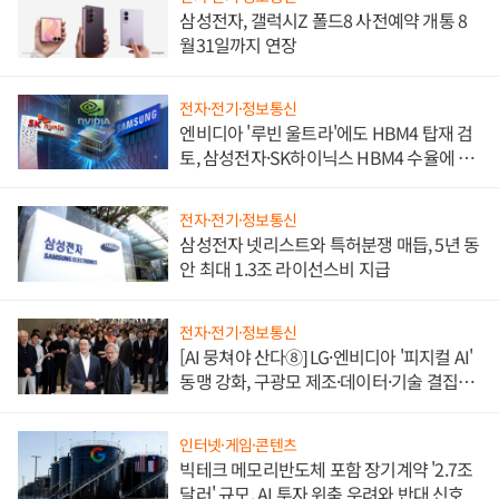
삼성전자, 갤럭시Z 폴드8 사전예약 개통 8
월31일까지 연장
전자·전기·정보통신
엔비디아 '루빈 울트라'에도 HBM4 탑재 검
토, 삼성전자·SK하이닉스 HBM4 수율에 주
도권 갈린다
전자·전기·정보통신
삼성전자 넷리스트와 특허분쟁 매듭, 5년 동
안 최대 1.3조 라이선스비 지급
전자·전기·정보통신
[AI 뭉쳐야 산다⑧] LG·엔비디아 '피지컬 AI'
동맹 강화, 구광모 제조·데이터·기술 결집
해 종합 로보틱스 기업으로
인터넷·게임·콘텐츠
빅테크 메모리반도체 포함 장기계약 '2.7조
달러' 규모, AI 투자 위축 우려와 반대 신호