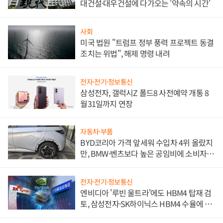
대건설·대우건설에 다가오는 '약속의 시간'
사회
미국 법원 "트럼프 정부 풍력 프로젝트 동결
조치는 위법", 해제 명령 내려
전자·전기·정보통신
삼성전자, 갤럭시Z 폴드8 사전예약 개통 8
월31일까지 연장
자동차·부품
BYD코리아 가격 앞세워 수입차 4위 올랐지
만, BMW·벤츠보다 높은 공임비에 소비자
불만 폭발
전자·전기·정보통신
엔비디아 '루빈 울트라'에도 HBM4 탑재 검
토, 삼성전자·SK하이닉스 HBM4 수율에 주
도권 갈린다