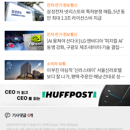
전자·전기·정보통신
삼성전자 넷리스트와 특허분쟁 매듭, 5년 동
안 최대 1.3조 라이선스비 지급
전자·전기·정보통신
[AI 뭉쳐야 산다⑧] LG·엔비디아 '피지컬 AI'
동맹 강화, 구광모 제조·데이터·기술 결집
해 종합 로보틱스 기업으로
소비자·유통
이부진 야심작 '신라스테이' 서울신라호텔
보다 잘 나가, 평택·주문진·해남·건대로 성
장판 더 넓힌다
기사댓글
0
개
200자까지 쓰실 수 있습니다. (현재 0 byte / 최대 400byte)
저작권 등 다른 사람의 권리를 침해하거나 명예를 훼손하는 댓글은 관련 법률에 의해 제재를 받을