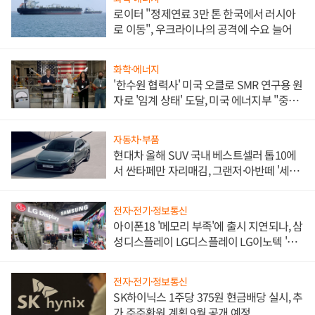
로이터 "정제연료 3만 톤 한국에서 러시아
로 이동", 우크라이나의 공격에 수요 늘어
화학·에너지
'한수원 협력사' 미국 오클로 SMR 연구용 원
자로 '임계 상태' 도달, 미국 에너지부 "중요
한 이정표"
자동차·부품
현대차 올해 SUV 국내 베스트셀러 톱10에
서 싼타페만 자리매김, 그랜저·아반떼 '세단
쌍끌이'로 내수 방어
전자·전기·정보통신
아이폰18 '메모리 부족'에 출시 지연되나, 삼
성디스플레이 LG디스플레이 LG이노텍 '탈
애플' 수익 다각화 속도
전자·전기·정보통신
SK하이닉스 1주당 375원 현금배당 실시, 추
가 주주환원 계획 9월 공개 예정