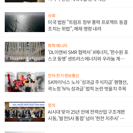
사회
미국 법원 "트럼프 정부 풍력 프로젝트 동결
조치는 위법", 해제 명령 내려
화학·에너지
'DL이앤씨 SMR 협력사' X에너지, '한수원 포
스코 동맹' 센트러스에너지와 우라늄 계약
체결
전자·전기·정보통신
SK하이닉스 노사 '성과급 주식지급' 평행선,
곽노정 'N% 성과급' 법적 논란 벗을지 주목
정치
AI시대 맞아 25년 만에 전력산업 구조개편
시동, '발전5사 통합' 넘어 '한전 지주사' 재편
론도