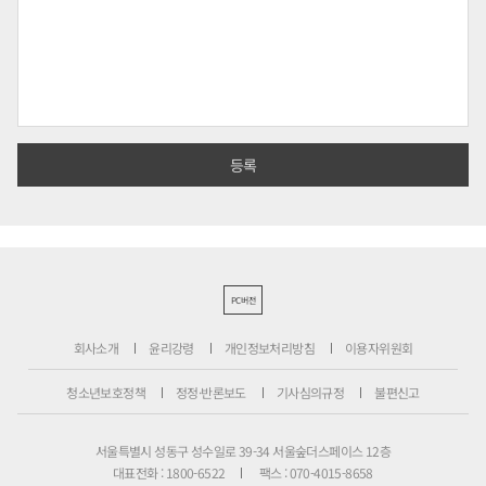
PC버전
회사소개
윤리강령
개인정보처리방침
이용자위원회
청소년보호정책
정정·반론보도
기사심의규정
불편신고
서울특별시 성동구 성수일로 39-34 서울숲더스페이스 12층
대표전화 : 1800-6522
팩스 : 070-4015-8658