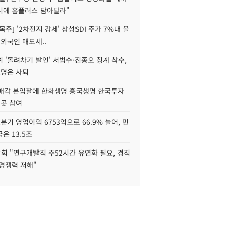
니에 홈플러스 담아달라"
목주] '2차전지 강세' 삼성SDI 주가 7%대 올
 외국인 매도세..
 '돌려차기 발언' 서범수·진종오 징계 착수,
2명은 사퇴
 매각 본입찰에 한화생명 흥국생명 한국투자
3곳 참여
분기 영업이익 6753억으로 66.9% 늘어, 민
은 13.5조
회 "연구개발직 주52시간 유연화 필요, 경직
경쟁력 저해"