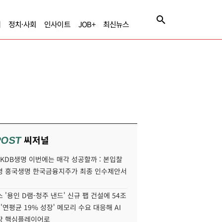
제
정치·사회
인사이트
JOB+
최신뉴스
씨저널
POST
' KDB생명 이번에는 매각 성공할까 : 본입찰
명 흥국생명 한국금융지주가 최종 인수제안서
 '용인 D램-청주 낸드' 신규 팹 건설에 54조
 '연평균 19% 성장' 메모리 수요 대응해 AI
장 핵심플레이어로