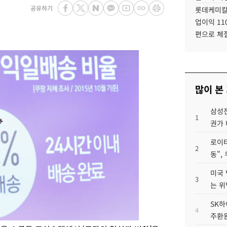
공유하기
롯데케미칼
업이익 11
편으로 체
많이 본
삼성전
1
권가 
로이터
2
동",
미국 
3
는 위
SK하
4
주환원