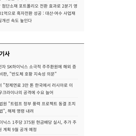
 첨단소재 포트폴리오 전환 효과로 2분기 영
01억으로 흑자전환 성공 : 대산·여수 사업재
질개선 속도 높인다
 기사
자 SK하이닉스 소극적 주주환원에 해외 증
비판, "반도체 호황 지속성 의문"
 "정제연료 3만 톤 한국에서 러시아로 이
 우크라이나의 공격에 수요 늘어
법원 "트럼프 정부 풍력 프로젝트 동결 조치
법", 해제 명령 내려
이닉스 1주당 375원 현금배당 실시, 추가 주
 계획 9월 공개 예정