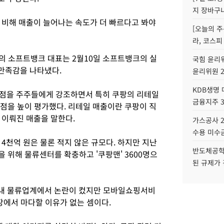
지 장바구
 비해 매출이 늘어나는 속도가 더 빠르다고 봐야
[오늘의 주
라, 코스피
정의 소프트뱅크 대표는 2월10일 소프트뱅크의 실
국힘 윤리위
만족감을 나타냈다.
윤리위원 
KDB생명
는 점을 주주들에게 강조하면서 특히 쿠팡의 리테일
금융지주 
 점을 높이 평가했다. 리테일 매출이란 쿠팡이 직
 이뤄진 매출을 말한다.
가스공사 2
수용 미수금
4천억 원은 물론 적지 않은 규모다. 하지만 지난
반도체공학
을 위해 물류센터를 확충하고 '쿠팡맨' 3600명으
된 규제가 
내 물류업계에서 논란이 컸지만 모바일쇼핑서비
장에서 마다할 이유가 없는 셈이다.