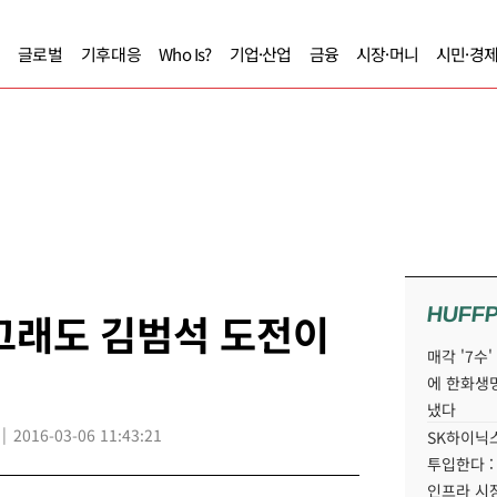
글로벌
기후대응
Who Is?
기업·산업
금융
시장·머니
시민·경
HUFF
 그래도 김범석 도전이
매각 '7수
에 한화생
냈다
2016-03-06 11:43:21
SK하이닉스
투입한다 :
인프라 시