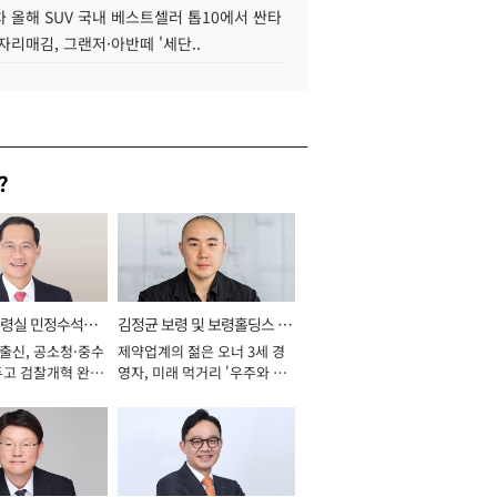
 올해 SUV 국내 베스트셀러 톱10에서 싼타
자리매김, 그랜저·아반떼 '세단..
?
통령실 민정수석비
김정균 보령 및 보령홀딩스 대
 출신, 공소청·중수
제약업계의 젊은 오너 3세 경
표이사 사장
두고 검찰개혁 완수
영자, 미래 먹거리 '우주와 헬
년]
스케어' 공들여 [2026년]