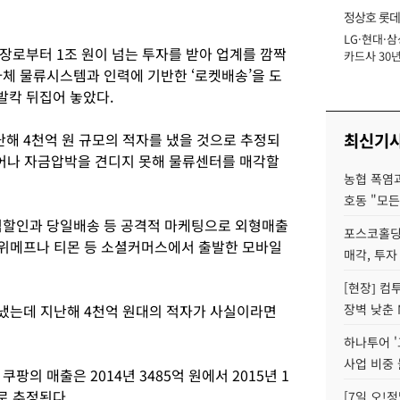
정상호 롯데
LG·현대·삼
장
장로부터 1조 원이 넘는 투자를 받아 업계를 깜짝
카드사 30년
자체 물류시스템과 인력에 기반한 ‘로켓배송’을 도
에 '초집중' 
발칵 뒤집어 놓았다.
최신기
난해 4천억 원 규모의 적자를 냈을 것으로 추정되
어나 자금압박을 견디지 못해 물류센터를 매각할
농협 폭염과
호동 "모든
격할인과 당일배송 등 공격적 마케팅으로 외형매출
포스코홀딩
는 위메프나 티몬 등 소셜커머스에서 출발한 모바일
매각, 투자
[현장] 컴
를 냈는데 지난해 4천억 원대의 적자가 사실이라면
장벽 낮춘 
하나투어 '
사업 비중 
팡의 매출은 2014년 3485억 원에서 2015년 1
로 추정된다.
[7일 오!