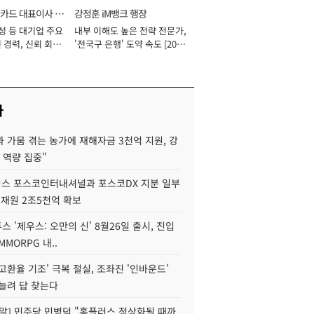
카드 대표이사 사
강정훈 iM뱅크 행장
성 등 대기업 주요
내부 이해도 높은 전략 전문가,
 경력, 신뢰 회복
'전국구 은행' 도약 속도 [2026
[2026년]
년]
사
 가뭄 겪는 농가에 재해자금 3천억 지원, 강
 역량 집중"
스 포스코인터내셔널과 포스코DX 지분 일부
 재원 2조5천억 확보
투스 '제우스: 오만의 신' 8월26일 출시, 진입
MMORPG 내..
고환율 기조' 극복 절실, 조좌진 '인바운드'
늘려 답 찾는다
정말] 민주당 민병덕 "홈플러스 정상화될 때까