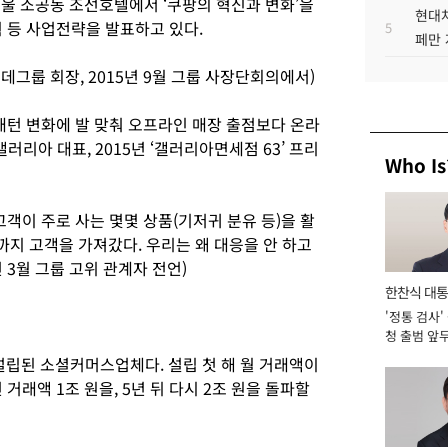
서울 소공동 조선호텔에서 ‘쿠팡의 혁신과 변화’을
현대차
 등 사업전략을 발표하고 있다.
5
페만 
데그룹 회장, 2015년 9월 그룹 사장단회의에서)
패턴 변화에 발 맞춰 오프라인 매장 출점보다 온라
리아 대표, 2015년 ‘갤러리아면세점 63’ 프리
Who Is
고객이 주로 사는 몇몇 상품(기저귀 분유 등)을 활
지 고객을 가져갔다. 우리는 왜 대응을 안 하고
 3월 그룹 고위 관계자 전언)
한찬식 대
'정통 검사'
서관
청 출범 앞
맡아 [2026
 설립된 소셜커머스업체다. 설립 첫 해 월 거래액이
연 거래액 1조 원을, 5년 뒤 다시 2조 원을 돌파할