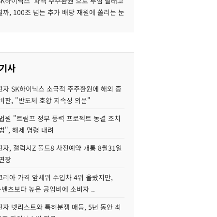
SK하이닉스 '파격 주주환원'으로 투심 달래고
까, 100조 넘는 추가 배당 재원에 쏠리는 눈
 기사
자 SK하이닉스 소극적 주주환원에 해외 증
비판, "반도체 호황 지속성 의문"
법원 "트럼프 정부 풍력 프로젝트 동결 조치
법", 해제 명령 내려
자, 갤럭시Z 폴드8 사전예약 개통 8월31일
 연장
코리아 가격 앞세워 수입차 4위 올랐지만,
·벤츠보다 높은 공임비에 소비자 ..
자 넷리스트와 특허분쟁 매듭, 5년 동안 최