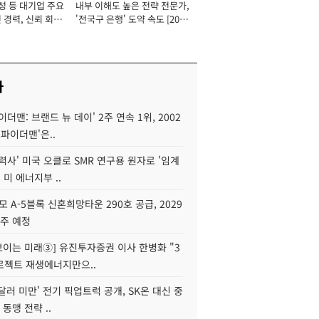
성 등 대기업 주요
내부 이해도 높은 전략 전문가,
 경력, 신뢰 회복
'전국구 은행' 도약 속도 [2026
[2026년]
년]
사
이더맨: 브랜드 뉴 데이' 2주 연속 1위, 2002
스파이더맨'은..
력사' 미국 오클로 SMR 연구용 원자로 '임계
 미 에너지부 ..
모 A-5블록 신혼희망타운 290호 공급, 2029
입주 예정
 보이는 미래③] 유진투자증권 이사 한병화 "3
로젝트 재생에너지만으..
 달러 미만' 전기 픽업트럭 공개, SK온 대신 중
 동맹 전략 ..