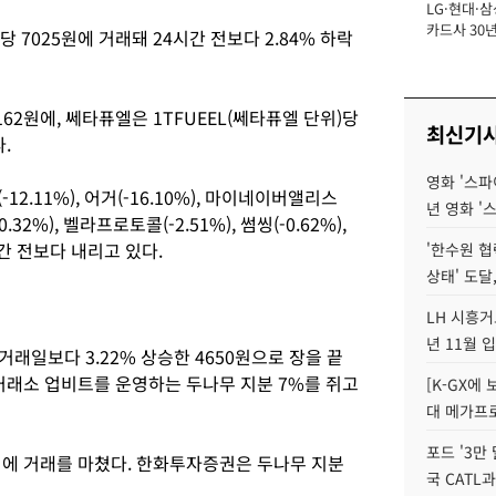
LG·현대·삼
장
카드사 30년
 7025원에 거래돼 24시간 전보다 2.84% 하락
에 '초집중' 
1162원에, 쎄타퓨엘은 1TFUEEL(쎄타퓨엘 단위)당
최신기
.
영화 '스파
12.11%), 어거(-16.10%), 마이네이버앨리스
년 영화 '
-0.32%), 벨라프로토콜(-2.51%), 썸씽(-0.62%),
시간 전보다 내리고 있다.
'한수원 협
상태' 도달,
LH 시흥거
년 11월 
래일보다 3.22% 상승한 4650원으로 장을 끝
래소 업비트를 운영하는 두나무 지분 7%를 쥐고
[K-GX에
대 메가프
포드 '3만
0원에 거래를 마쳤다. 한화투자증권은 두나무 지분
국 CATL과