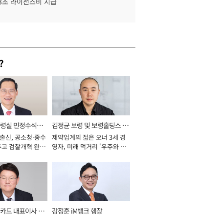
.3조 라이선스비 지급
?
통령실 민정수석비
김정균 보령 및 보령홀딩스 대
 출신, 공소청·중수
제약업계의 젊은 오너 3세 경
표이사 사장
두고 검찰개혁 완수
영자, 미래 먹거리 '우주와 헬
년]
스케어' 공들여 [2026년]
카드 대표이사 사
강정훈 iM뱅크 행장