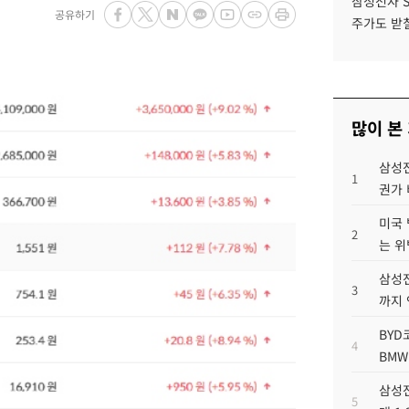
삼성전자 
공유하기
주가도 받칠
많이 본
삼성전
1
권가 
미국 
2
는 위
삼성전
3
까지
BYD
4
BMW
삼성전
5