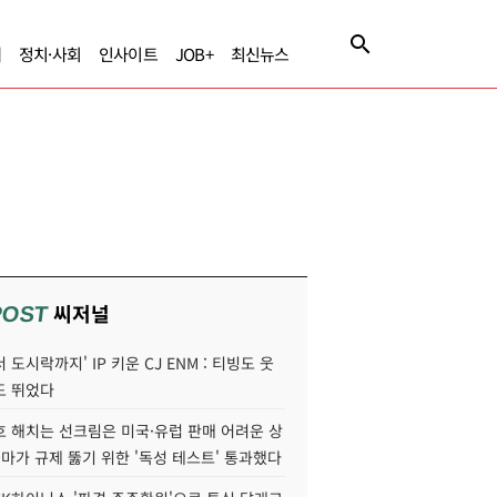
제
정치·사회
인사이트
JOB+
최신뉴스
씨저널
POST
 도시락까지' IP 키운 CJ ENM : 티빙도 웃
도 뛰었다
호 해치는 선크림은 미국·유럽 판매 어려운 상
콜마가 규제 뚫기 위한 '독성 테스트' 통과했다