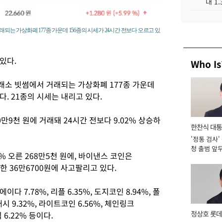
대 1
되는 가상화폐 177종 가운데 156종의 시세가 24시간 전보다 오르고 있
있다.
Who Is
래소 빗썸에서 거래되는 가상화폐 177종 가운데
다. 21종의 시세는 내리고 있다.
0만9천 원에 거래돼 24시간 전보다 9.02% 상승하
한찬식 대
'정통 검사'
서관
청 출범 앞
3% 오른 268만5천 원에, 바이낸스 코인은
맡아 [2026
승한 36만6700원에 사고팔리고 있다.
 7.78%, 리플 6.35%, 도지코인 8.94%, 폴
캐시 9.32%, 라이트코인 6.56%, 체인링크
정상호 롯데
 6.22% 등이다.