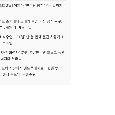
트 8월] 어쩌다 '민주당 망한다'는 말까지
병도 조희대에 노태악 후임 제청 공개 촉구,
석 5개월'에 여권 압..
 최수연 "'AI 탭' 한 달 만에 월간 사용자 1
I 브리핑'..
 SMR 협력사' X에너지, '한수원 포스코 동맹'
너지와 우라늄 ..
리반도체 시장에서 낸드플래시보다 D램 부각,
 선점 수요의 '우선순위'