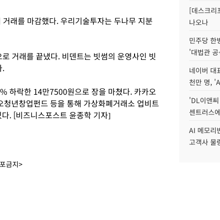
[데스크리포
원에 거래를 마감했다. 우리기술투자는 두나무 지분
나오나
민주당 한
'대법관 공
원으로 거래를 끝냈다. 비덴트는 빗썸의 운영사인 빗
.
네이버 대표
천만 명, 'A
% 하락한 14만7500원으로 장을 마쳤다. 카카오
'DL이앤씨
카오청년창업펀드 등을 통해 가상화폐거래소 업비트
센트러스에
있다. [비즈니스포스트 윤종학 기자]
AI 메모
고객사 물량
배포금지>