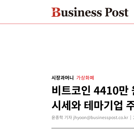
시장과머니
가상화폐
비트코인 4410만
시세와 테마기업 주
윤종학 기자 jhyoon@businesspost.co.kr