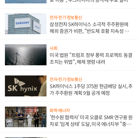
전자·전기·정보통신
삼성전자 SK하이닉스 소극적 주주환원에
해외 증권가 비판, "반도체 호황 지속성 의
문"
사회
미국 법원 "트럼프 정부 풍력 프로젝트 동결
조치는 위법", 해제 명령 내려
전자·전기·정보통신
SK하이닉스 1주당 375원 현금배당 실시, 추
가 주주환원 계획 9월 공개 예정
화학·에너지
'한수원 협력사' 미국 오클로 SMR 연구용 원
자로 '임계 상태' 도달, 미국 에너지부 "중요
한 이정표"