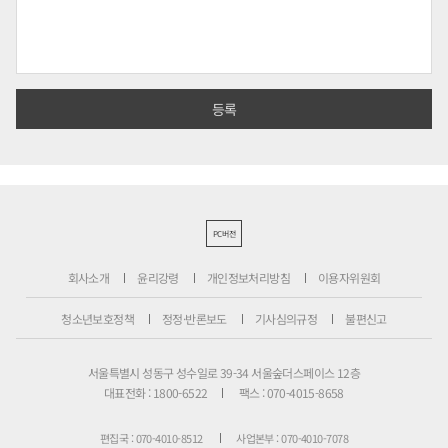
PC버전
회사소개
윤리강령
개인정보처리방침
이용자위원회
청소년보호정책
정정·반론보도
기사심의규정
불편신고
서울특별시 성동구 성수일로 39-34 서울숲더스페이스 12층
대표전화 : 1800-6522
팩스 : 070-4015-8658
편집국 : 070-4010-8512
사업본부 : 070-4010-7078