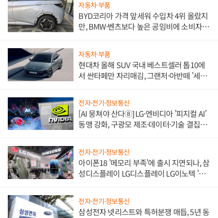
자동차·부품
BYD코리아 가격 앞세워 수입차 4위 올랐지
만, BMW·벤츠보다 높은 공임비에 소비자
불만 폭발
자동차·부품
현대차 올해 SUV 국내 베스트셀러 톱10에
서 싼타페만 자리매김, 그랜저·아반떼 '세단
쌍끌이'로 내수 방어
전자·전기·정보통신
[AI 뭉쳐야 산다⑧] LG·엔비디아 '피지컬 AI'
동맹 강화, 구광모 제조·데이터·기술 결집
해 종합 로보틱스 기업으로
전자·전기·정보통신
아이폰18 '메모리 부족'에 출시 지연되나, 삼
성디스플레이 LG디스플레이 LG이노텍 '탈
애플' 수익 다각화 속도
전자·전기·정보통신
삼성전자 넷리스트와 특허분쟁 매듭, 5년 동