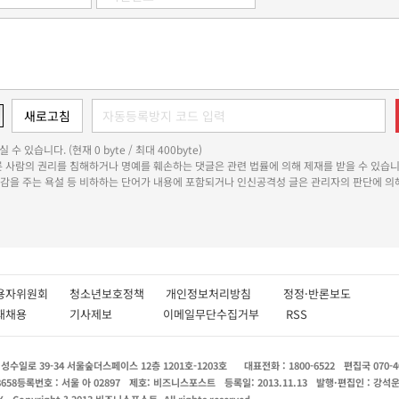
 수 있습니다. (현재 0 byte / 최대 400byte)
다른 사람의 권리를 침해하거나 명예를 훼손하는 댓글은 관련 법률에 의해 제재를 받을 수 있습니
쾌감을 주는 욕설 등 비하하는 단어가 내용에 포함되거나 인신공격성 글은 관리자의 판단에 의해
용자위원회
청소년보호정책
개인정보처리방침
정정·반론보도
인재채용
기사제보
이메일무단수집거부
RSS
수일로 39-34 서울숲더스페이스 12층 1201호-1203호
대표전화 : 1800-6522
편집국 070-4
8658
등록번호 : 서울 아 02897
제호: 비즈니스포스트
등록일: 2013.11.13
발행·편집인 : 강석
X
Copyright ? 2013 비즈니스포스트. All rights reserved.