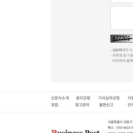
-
200자
까지 쓰실
- 저작권 등 
- 타인에게 불
신문사소개
윤리강령
기사심의규정
이
포럼
광고문의
불편신고
서울특별시 성동구 성
팩스 : 070-4015-
ISSN : 2636-171