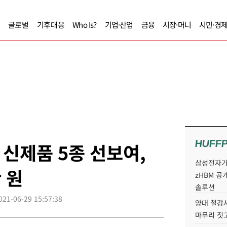
글로벌
기후대응
Who Is?
기업·산업
금융
시장·머니
시민·경
HUFF
신제품 5종 선보여,
삼성전자가 
 원
zHBM 공
솔루션
021-06-29 15:57:38
양대 철강사
마무리 짓