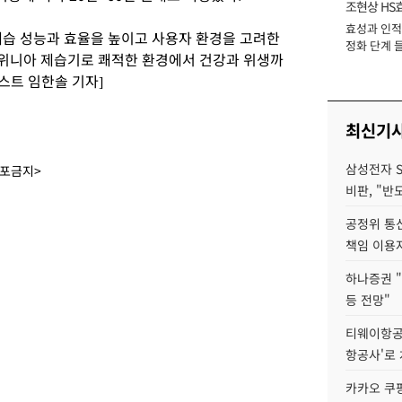
조현상 HS
효성과 인적 
장
습 성능과 효율을 높이고 사용자 환경을 고려한
정화 단계 들
 위니아 제습기로 쾌적한 환경에서 건강과 위생까
스트 임한솔 기자]
최신기
삼성전자 
배포금지>
비판, "반
공정위 통
책임 이용
하나증권 "
등 전망"
티웨이항공
항공사'로
카카오 쿠팡