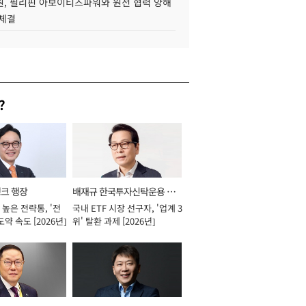
, 필리핀 아보이티즈파워와 원전 협력 양해
 체결
?
뱅크 행장
배재규 한국투자신탁운용 대
높은 전략통, '전
국내 ETF 시장 선구자, '업계 3
표이사 사장
도약 속도 [2026년]
위' 탈환 과제 [2026년]