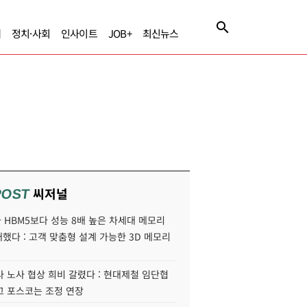
제
정치·사회
인사이트
JOB+
최신뉴스
씨저널
POST
HBM5보다 성능 8배 높은 차세대 메모리
개했다 : 고객 맞춤형 설계 가능한 3D 메모리
 노사 협상 희비 갈렸다 : 현대제철 임단협
고 포스코는 조정 연장