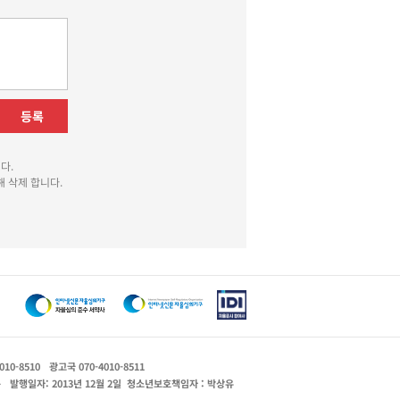
등록
다.
 삭제 합니다.
010-8510
광고국 070-4010-8511
운
발행일자: 2013년 12월 2일
청소년보호책임자 : 박상유