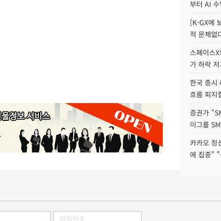
부터 AI 
[K-GX에
적 문제없다
스페이스X의
가 하락 
한국 증시 
흐름 피지컬
증권가 "S
이그룹 SM
카카오 정신
에 집중" "