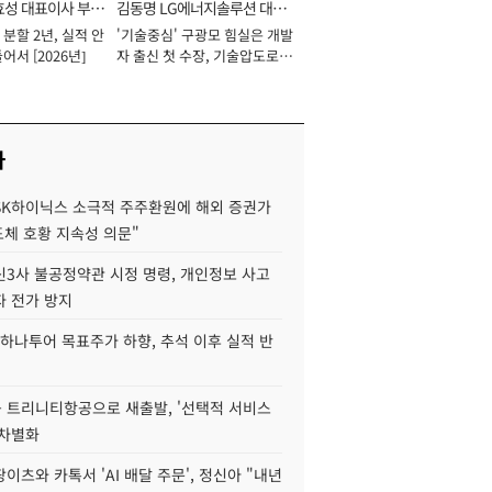
효성 대표이사 부회
김동명 LG에너지솔루션 대표
분할 2년, 실적 안
'기술중심' 구광모 힘실은 개발
이사 사장
어서 [2026년]
자 출신 첫 수장, 기술압도로
경쟁력 확보 사활 [2026년]
사
SK하이닉스 소극적 주주환원에 해외 증권가
도체 호황 지속성 의문"
신3사 불공정약관 시정 명령, 개인정보 사고
자 전가 방지
하나투어 목표주가 하향, 추석 이후 실적 반
 트리니티항공으로 새출발, '선택적 서비스
 차별화
이츠와 카톡서 'AI 배달 주문', 정신아 "내년