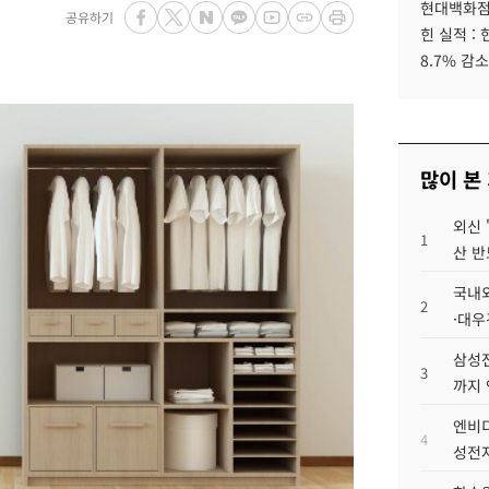
현대백화점그
공유하기
힌 실적 :
8.7% 감소
많이 본
외신 
1
산 반
국내외
2
·대우
삼성전
3
까지
엔비디
4
성전자