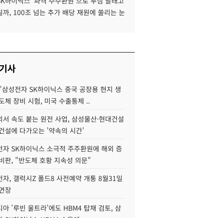
SK하이닉스 '파격 주주환원'으로 투심 달래고
까, 100조 넘는 추가 배당 재원에 쏠리는 눈
 기사
"삼성전자 SK하이닉스 중국 공장용 현지 생
도체 장비 시험, 미국 수출통제 ..
서 속도 붙는 원전 사업, 삼성물산·현대건설
건설에 다가오는 '약속의 시간'
자 SK하이닉스 소극적 주주환원에 해외 증
비판, "반도체 호황 지속성 의문"
자, 갤럭시Z 폴드8 사전예약 개통 8월31일
 연장
아 '루빈 울트라'에도 HBM4 탑재 검토, 삼