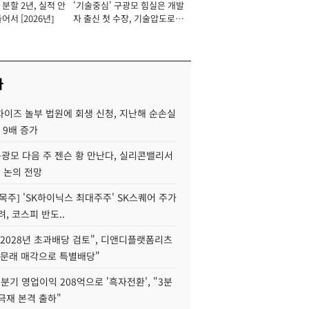
분할 2년, 실적 안
'기술중심' 구광모 힘실은 개발
이사 사장
어서 [2026년]
자 출신 첫 수장, 기술압도로
경쟁력 확보 사활 [2026년]
사
차이즈 놀부 법원에 회생 신청, 지난해 순손실
 9배 증가
구광모 다음 주 젠슨 황 만난다, 실리콘밸리서
' 논의 전망
목주] 'SK하이닉스 최대주주' SK스퀘어 주가
려, 코스피 반도..
2028년 초과배당 검토", 디앤디플랫폼리츠
 문래 매각으로 특별배당"
분기 영업이익 208억으로 '흑자전환', "3분
양극재 본격 출하"