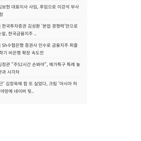
김보현 대표이사 사임, 후임으로 이강석 부사
정
] 한국투자증권 김성환 '본업 경쟁력'만으로
눈앞, 한국금융지주 ..
] Sh수협은행 증권사 인수로 금융지주 퍼즐
신학기 비은행 확장 속도전
정관 "주52시간 손봐야", 메가특구 특례 놓
관과 시각차
근' 김창욱에 힘 또 실었다, 크림 '아시아 허
 야망에 네이버 뒷..