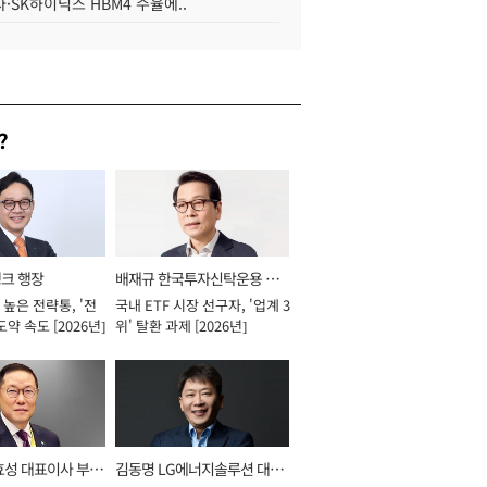
·SK하이닉스 HBM4 수율에..
?
뱅크 행장
배재규 한국투자신탁운용 대
높은 전략통, '전
국내 ETF 시장 선구자, '업계 3
표이사 사장
도약 속도 [2026년]
위' 탈환 과제 [2026년]
효성 대표이사 부회
김동명 LG에너지솔루션 대표