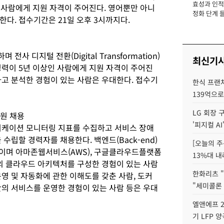
효성과 인적 
장
 사람에게 지원 자격이 주어진다. 영어뿐만 아니
정화 단계 들
다. 접수기간은 21일 오후 3시까지다.
 디지털 전환(Digital Transformation)
최신기
경력이 5년 이상인 사람에게 지원 자격이 주어진
하고 분석한 경험이 있는 사람은 우대한다. 접수기
한식 프랜
139억으로
LG 회장 
원 채용
'피지컬 AI
리케이션 모니터링 지표를 수집하고 서비스 장애
수립할 경력자를 채용한다. 백엔드(Back-end)
[오늘의 주
상이며 아마존웹서비스(AWS), 구글클라우드플랫폼
13%대 내
 이상의 클라우드 아키텍처를 구성한 경험이 있는 사람
한화리츠 "
영 및 자동화에 관한 이해도를 갖춘 사람, 도커
"세미콜론
 기반의 서비스를 운영한 경험이 있는 사람 등은 우대
엘앤에프 2
기 LFP 