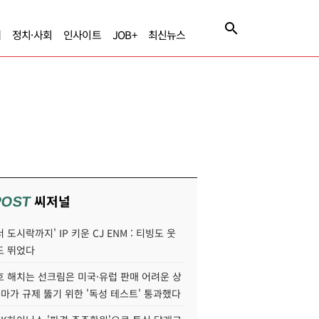
제
정치·사회
인사이트
JOB+
최신뉴스
씨저널
POST
 도시락까지' IP 키운 CJ ENM : 티빙도 웃
도 뛰었다
호 해치는 선크림은 미국·유럽 판매 어려운 상
콜마가 규제 뚫기 위한 '독성 테스트' 통과했다