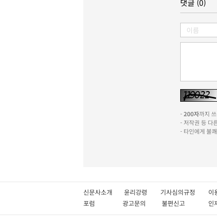
댓글 (0)
-
200자
까지 쓰실
- 저작권 등 
- 타인에게 불
신문사소개
윤리강령
기사심의규정
이
포럼
광고문의
불편신고