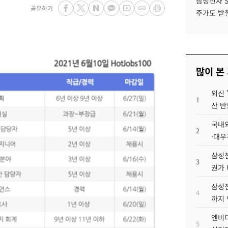
삼성전자 
공유하기
주가도 받칠
많이 본
외신 
1
산 반
국내외
2
·대우
삼성전
3
권가 
삼성전
4
까지
엔비디
5