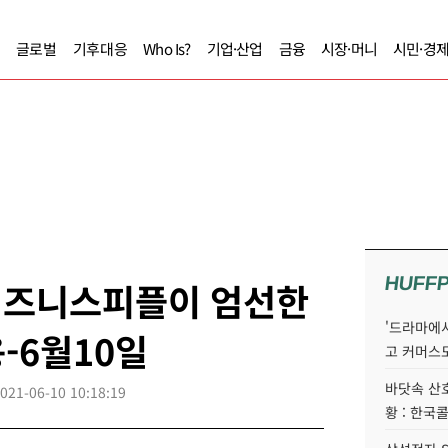
글로벌
기후대응
Who Is?
기업·산업
금융
시장·머니
시민·경
HUFF
] 비즈니스피플이 엄선한
'드라마에서
-6월10일
고 커머스
바닷속 산
021-06-10 10:18:19
황 : 한국