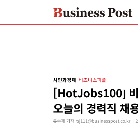
시민과경제
비즈니스피플
[HotJobs100
오늘의 경력직 채용
류수재 기자 rsj111@businesspost.co.kr
2