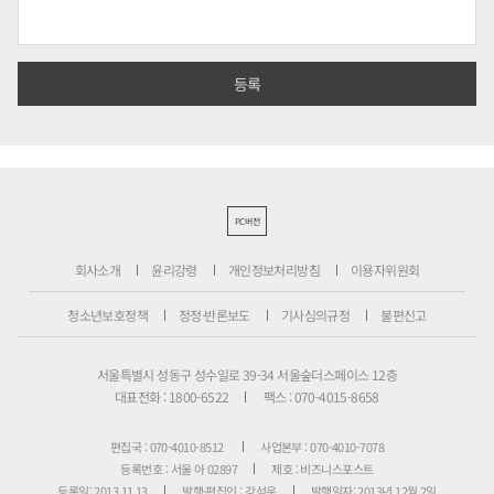
PC버전
회사소개
윤리강령
개인정보처리방침
이용자위원회
청소년보호정책
정정·반론보도
기사심의규정
불편신고
서울특별시 성동구 성수일로 39-34 서울숲더스페이스 12층
대표전화 : 1800-6522
팩스 : 070-4015-8658
편집국 : 070-4010-8512
사업본부 : 070-4010-7078
등록번호 : 서울 아 02897
제호 : 비즈니스포스트
등록일: 2013.11.13
발행·편집인 : 강석운
발행일자: 2013년 12월 2일