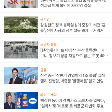
성과급 체계 불만에 3500명 결집
공기업
강원랜드 정책 불확실성에 중장기 비전 '흔
들', 신임 사장의 정부 설득 과제 무거워져
소비자·유통
[현장] 롯데마트 야심작 '부산 물류센터' 가
보니, 장보기 상품 자동으로 담는 '로봇 400
대' 장관
금융
삼섬증권 '상반기 영업이익 1조 클럽' 실적
랠리 진행형, 박종문 '발행어음' 달고 연임 향
하나
바이오·제약
백상환 동아제약 박카스 소비자층 넓혔다,
'얼박사'로 '레트로'로 제품군 다변화 주효