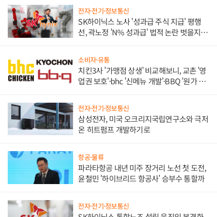
전자·전기·정보통신
SK하이닉스 노사 '성과급 주식 지급' 평행
선, 곽노정 'N% 성과급' 법적 논란 벗을지 주
목
소비자·유통
치킨3사 '가맹점 상생' 비교해보니, 교촌 '영
업권 보호'·bhc '신메뉴 개발'·BBQ '원가 부
담'
전자·전기·정보통신
삼성전자, 미국 오크리지국립연구소와 극저
온 히트펌프 개발하기로
항공·물류
파라타항공 내년 미주 장거리 노선 첫 도전,
윤철민 '하이브리드 항공사' 승부수 통할까
전자·전기·정보통신
SK하이닉스 통합노조 설립 움직임 본격화,