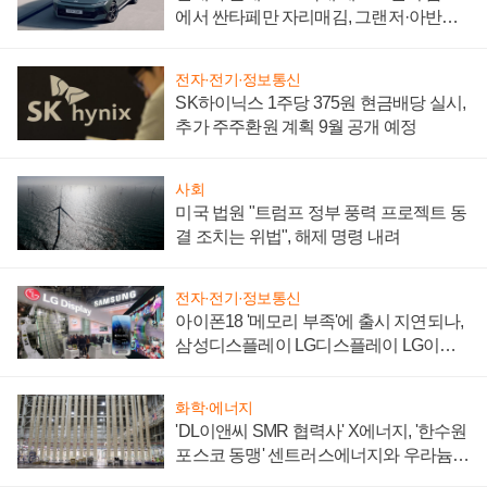
에서 싼타페만 자리매김, 그랜저·아반떼
'세단 쌍끌이'로 내수 방어
전자·전기·정보통신
SK하이닉스 1주당 375원 현금배당 실시,
추가 주주환원 계획 9월 공개 예정
사회
미국 법원 "트럼프 정부 풍력 프로젝트 동
결 조치는 위법", 해제 명령 내려
전자·전기·정보통신
아이폰18 '메모리 부족'에 출시 지연되나,
삼성디스플레이 LG디스플레이 LG이노
텍 '탈애플' 수익 다각화 속도
화학·에너지
'DL이앤씨 SMR 협력사' X에너지, '한수원
포스코 동맹' 센트러스에너지와 우라늄
계약 체결