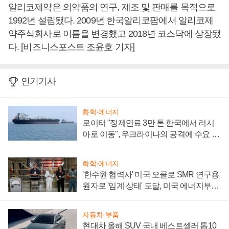
알리코제약은 의약품의 연구, 제조 및 판매를 목적으로
1992년 설립됐다. 2009년 한국알리코팜에서 알리코제
약주식회사로 이름을 변경했고 2018년 코스닥에 상장됐
다. [비즈니스포스트 조윤호 기자]
인기기사
화학·에너지
로이터 "정제연료 3만 톤 한국에서 러시
아로 이동", 우크라이나의 공격에 수요 늘
어
화학·에너지
'한수원 협력사' 미국 오클로 SMR 연구용
원자로 '임계 상태' 도달, 미국 에너지부
"중요한 이정표"
자동차·부품
현대차 올해 SUV 국내 베스트셀러 톱10