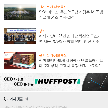
전자·전기·정보통신
SK하이닉스, 용인 'Y2' 팹과 청주 'M17' 팹
건설에 54조 투자 결정
정치
AI시대 맞아 25년 만에 전력산업 구조개
편 시동, '발전5사 통합' 넘어 '한전 지주사'
재편론도
전자·전기·정보통신
AI 메모리반도체 시장에서 낸드플래시보
다 D램 부각, 고객사 물량 선점 수요의 '우
선순위'
기사댓글
0
개
200자까지 쓰실 수 있습니다. (현재 0 byte / 최대 400byte)