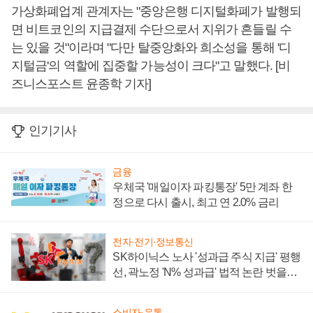
가상화폐업계 관계자는 "중앙은행 디지털화폐가 발행되
면 비트코인의 지급결제 수단으로서 지위가 흔들릴 수
는 있을 것"이라며 "다만 탈중앙화와 희소성을 통해 '디
지털금'의 역할에 집중할 가능성이 크다"고 말했다. [비
즈니스포스트 윤종학 기자]
인기기사
금융
우체국 '매일이자 파킹통장' 5만 계좌 한
정으로 다시 출시, 최고 연 2.0% 금리
전자·전기·정보통신
SK하이닉스 노사 '성과급 주식 지급' 평행
선, 곽노정 'N% 성과급' 법적 논란 벗을지
주목
소비자·유통