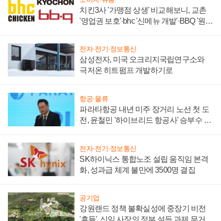
치킨3사 '가맹점 상생' 비교해보니, 교촌
'영업권 보호'·bhc '신메뉴 개발'·BBQ '원가
부담'
전자·전기·정보통신
삼성전자, 미국 오크리지국립연구소와
극저온 히트펌프 개발하기로
항공·물류
파라타항공 내년 미주 장거리 노선 첫 도
전, 윤철민 '하이브리드 항공사' 승부수 통
할까
전자·전기·정보통신
SK하이닉스 통합노조 설립 움직임 본격
화, 성과급 체계 불만에 3500명 결집
공기업
강원랜드 정책 불확실성에 중장기 비전
'흔들', 신임 사장의 정부 설득 과제 무거워