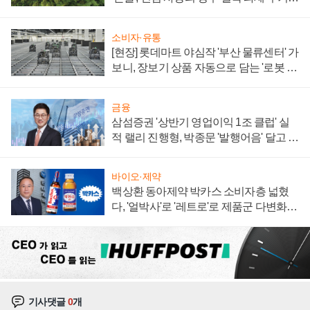
져
소비자·유통
[현장] 롯데마트 야심작 '부산 물류센터' 가
보니, 장보기 상품 자동으로 담는 '로봇 40
0대' 장관
금융
삼섬증권 '상반기 영업이익 1조 클럽' 실
적 랠리 진행형, 박종문 '발행어음' 달고 연
임 향하나
바이오·제약
백상환 동아제약 박카스 소비자층 넓혔
다, '얼박사'로 '레트로'로 제품군 다변화
주효
기사댓글
0
개