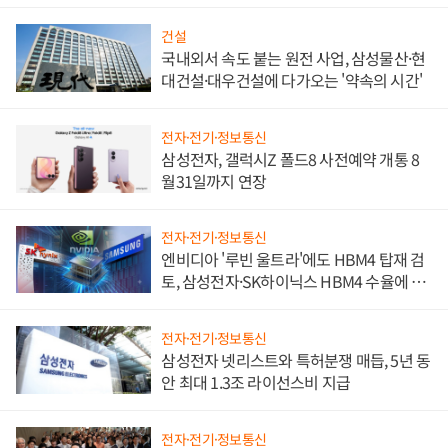
문"
건설
국내외서 속도 붙는 원전 사업, 삼성물산·현
대건설·대우건설에 다가오는 '약속의 시간'
전자·전기·정보통신
삼성전자, 갤럭시Z 폴드8 사전예약 개통 8
월31일까지 연장
전자·전기·정보통신
엔비디아 '루빈 울트라'에도 HBM4 탑재 검
토, 삼성전자·SK하이닉스 HBM4 수율에 주
도권 갈린다
전자·전기·정보통신
삼성전자 넷리스트와 특허분쟁 매듭, 5년 동
안 최대 1.3조 라이선스비 지급
전자·전기·정보통신