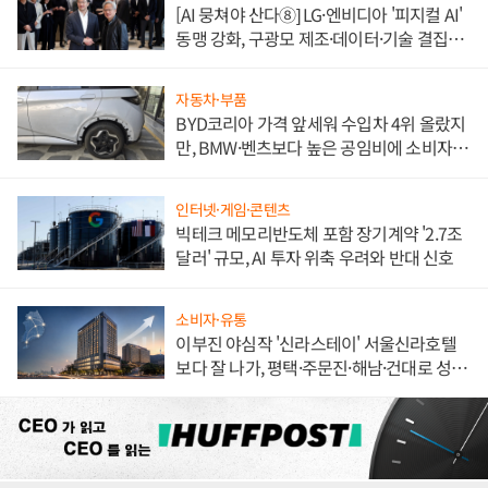
[AI 뭉쳐야 산다⑧] LG·엔비디아 '피지컬 AI'
동맹 강화, 구광모 제조·데이터·기술 결집
해 종합 로보틱스 기업으로
자동차·부품
BYD코리아 가격 앞세워 수입차 4위 올랐지
만, BMW·벤츠보다 높은 공임비에 소비자
불만 폭발
인터넷·게임·콘텐츠
빅테크 메모리반도체 포함 장기계약 '2.7조
달러' 규모, AI 투자 위축 우려와 반대 신호
소비자·유통
이부진 야심작 '신라스테이' 서울신라호텔
보다 잘 나가, 평택·주문진·해남·건대로 성
장판 더 넓힌다