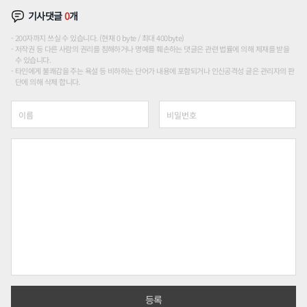
기사댓글
0
개
200자까지 쓰실 수 있습니다. (현재 0 byte / 최대 400byte)
저작권 등 다른 사람의 권리를 침해하거나 명예를 훼손하는 댓글은 관련 법률에 의해 제재를 받을
수 있습니다.
타인에게 불쾌감을 주는 욕설 등 비하하는 단어가 내용에 포함되거나 인신공격성 글은 관리자의 판
단에 의해 삭제 합니다.