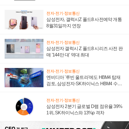
설 재추진하나
전자·전기·정보통신
삼성전자, 갤럭시Z 폴드8 사전예약 개통
8월31일까지 연장
전자·전기·정보통신
삼성전자 갤럭시 Z 폴드8 시리즈 사전 판
매 '144만 대' 역대 최대
전자·전기·정보통신
엔비디아 '루빈 울트라'에도 HBM4 탑재
검토, 삼성전자·SK하이닉스 HBM4 수율
에 주도권 갈린다
전자·전기·정보통신
삼성전자 2분기 글로벌 D램 점유율 39%
1위, SK하이닉스와 13%p 격차