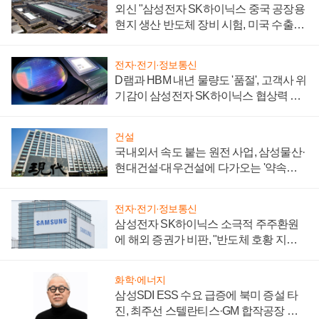
외신 "삼성전자 SK하이닉스 중국 공장용
현지 생산 반도체 장비 시험, 미국 수출통
제 대비"
전자·전기·정보통신
D램과 HBM 내년 물량도 '품절', 고객사 위
기감이 삼성전자 SK하이닉스 협상력 더
키워
건설
국내외서 속도 붙는 원전 사업, 삼성물산·
현대건설·대우건설에 다가오는 '약속의
시간'
전자·전기·정보통신
삼성전자 SK하이닉스 소극적 주주환원
에 해외 증권가 비판, "반도체 호황 지속
성 의문"
화학·에너지
삼성SDI ESS 수요 급증에 북미 증설 타
진, 최주선 스텔란티스·GM 합작공장 건