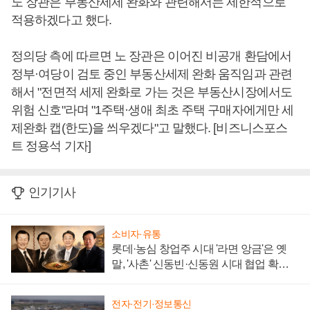
노 장관은 부동산세제 완화와 관련해서는 제한적으로
적용하겠다고 했다.
정의당 측에 따르면 노 장관은 이어진 비공개 환담에서
정부·여당이 검토 중인 부동산세제 완화 움직임과 관련
해서 "전면적 세제 완화로 가는 것은 부동산시장에서도
위험 신호"라며 "1주택·생애 최초 주택 구매자에게만 세
제완화 캡(한도)을 씌우겠다"고 말했다. [비즈니스포스
트 정용석 기자]
인기기사
소비자·유통
롯데·농심 창업주 시대 '라면 앙금'은 옛
말, '사촌' 신동빈·신동원 시대 협업 확대
일로
전자·전기·정보통신