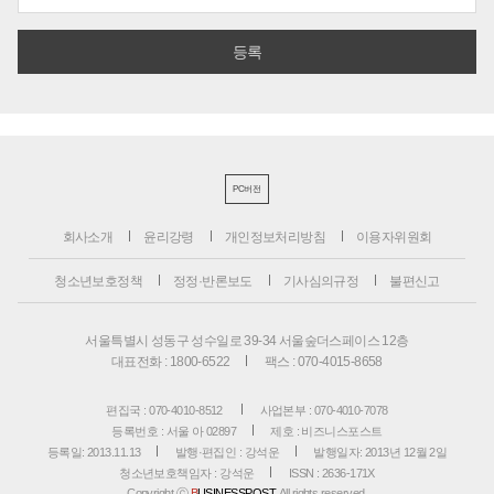
PC버전
회사소개
윤리강령
개인정보처리방침
이용자위원회
청소년보호정책
정정·반론보도
기사심의규정
불편신고
서울특별시 성동구 성수일로 39-34 서울숲더스페이스 12층
대표전화 : 1800-6522
팩스 : 070-4015-8658
편집국 : 070-4010-8512
사업본부 : 070-4010-7078
등록번호 : 서울 아 02897
제호 : 비즈니스포스트
등록일: 2013.11.13
발행·편집인 : 강석운
발행일자: 2013년 12월 2일
청소년보호책임자 : 강석운
ISSN : 2636-171X
Copyright ⓒ
B
USINESSPOST
. All rights reserved.