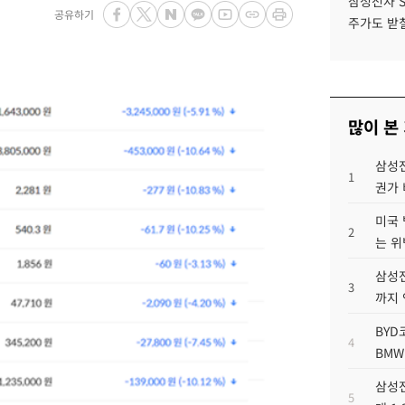
삼성전자 
공유하기
주가도 받칠
많이 본
삼성전
1
권가 
미국 
2
는 위
삼성전
3
까지
BYD
4
BMW
삼성전
5