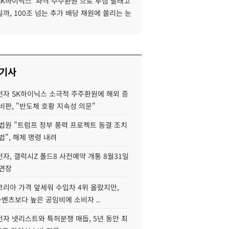
SK하이닉스 '파격 주주환원'으로 투심 달래고
까, 100조 넘는 추가 배당 재원에 쏠리는 눈
 기사
자 SK하이닉스 소극적 주주환원에 해외 증
비판, "반도체 호황 지속성 의문"
법원 "트럼프 정부 풍력 프로젝트 동결 조치
법", 해제 명령 내려
자, 갤럭시Z 폴드8 사전예약 개통 8월31일
 연장
코리아 가격 앞세워 수입차 4위 올랐지만,
·벤츠보다 높은 공임비에 소비자 ..
자 넷리스트와 특허분쟁 매듭, 5년 동안 최