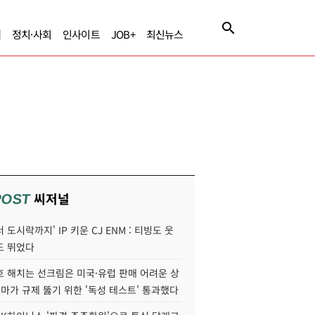
제
정치·사회
인사이트
JOB+
최신뉴스
씨저널
POST
 도시락까지' IP 키운 CJ ENM : 티빙도 웃
도 뛰었다
호 해치는 선크림은 미국·유럽 판매 어려운 상
콜마가 규제 뚫기 위한 '독성 테스트' 통과했다