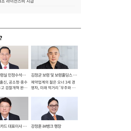
.3조 라이선스비 지급
?
통령실 민정수석비
김정균 보령 및 보령홀딩스 대
 출신, 공소청·중수
제약업계의 젊은 오너 3세 경
표이사 사장
두고 검찰개혁 완수
영자, 미래 먹거리 '우주와 헬
년]
스케어' 공들여 [2026년]
카드 대표이사 사
강정훈 iM뱅크 행장