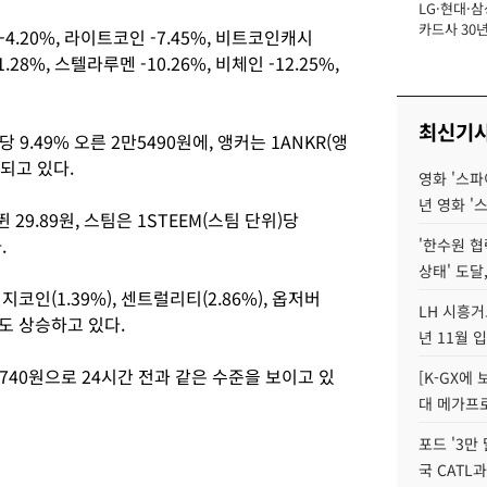
LG·현대·삼
장
카드사 30년
.20%, 라이트코인 -7.45%, 비트코인캐시
에 '초집중' 
1.28%, 스텔라루멘 -10.26%, 비체인 -12.25%,
최신기
 9.49% 오른 2만5490원에, 앵커는 1ANKR(앵
래되고 있다.
영화 '스파
년 영화 '
 29.89원, 스팀은 1STEEM(스팀 단위)당
.
'한수원 협
상태' 도달,
코인(1.39%), 센트럴리티(2.86%), 옵저버
LH 시흥거
세도 상승하고 있다.
년 11월 
740원으로 24시간 전과 같은 수준을 보이고 있
[K-GX에
대 메가프
포드 '3만
국 CATL과