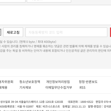
 수 있습니다. (현재 0 byte / 최대 400byte)
다른 사람의 권리를 침해하거나 명예를 훼손하는 댓글은 관련 법률에 의해 제재를 받을 수 있습니
쾌감을 주는 욕설 등 비하하는 단어가 내용에 포함되거나 인신공격성 글은 관리자의 판단에 의해
용자위원회
청소년보호정책
개인정보처리방침
정정·반론보도
인재채용
기사제보
이메일무단수집거부
RSS
수일로 39-34 서울숲더스페이스 12층 1201호-1203호
대표전화 : 1800-6522
편집국 070-4
8658
등록번호 : 서울 아 02897
제호: 비즈니스포스트
등록일: 2013.11.13
발행·편집인 : 강석
X
Copyright ? 2013 비즈니스포스트. All rights reserved.