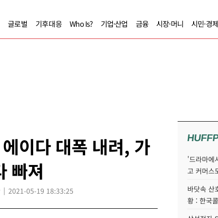
글로벌
기후대응
Who Is?
기업·산업
금융
시장·머니
시민·경
HUFF
에이다 대폭 내려, 가
'드라마에서
다 빠져
고 커머스
바닷속 산
2021-05-19 18:33:25
황 : 한국