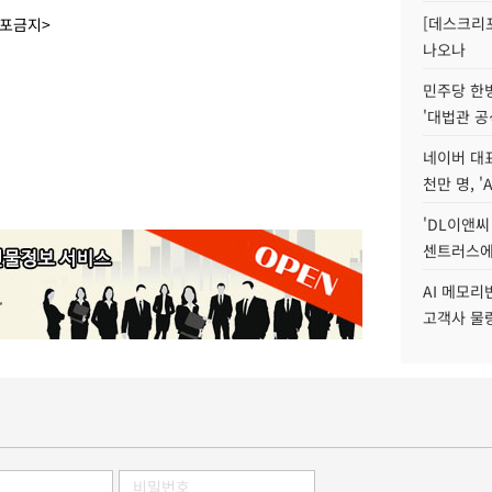
[데스크리포
배포금지>
나오나
민주당 한
'대법관 공
네이버 대표
천만 명, 'A
'DL이앤씨
센트러스에
AI 메모
고객사 물량