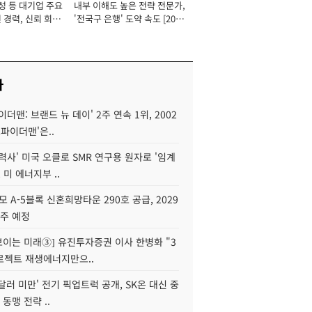
성 등 대기업 주요
내부 이해도 높은 전략 전문가,
 경력, 신뢰 회복
'전국구 은행' 도약 속도 [2026
[2026년]
년]
사
이더맨: 브랜드 뉴 데이' 2주 연속 1위, 2002
스파이더맨'은..
력사' 미국 오클로 SMR 연구용 원자로 '임계
 미 에너지부 ..
모 A-5블록 신혼희망타운 290호 공급, 2029
입주 예정
 보이는 미래③] 유진투자증권 이사 한병화 "3
로젝트 재생에너지만으..
 달러 미만' 전기 픽업트럭 공개, SK온 대신 중
 동맹 전략 ..