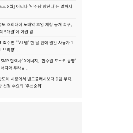
트 8월] 어쩌다 '민주당 망한다'는 말까지
병도 조희대에 노태악 후임 제청 공개 촉구,
석 5개월'에 여권 압..
 최수연 "'AI 탭' 한 달 만에 월간 사용자 1
I 브리핑'..
 SMR 협력사' X에너지, '한수원 포스코 동맹'
너지와 우라늄 ..
리반도체 시장에서 낸드플래시보다 D램 부각,
 선점 수요의 '우선순위'