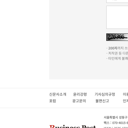
-
200자
까지 쓰실
- 저작권 등 
- 타인에게 불
신문사소개
윤리강령
기사심의규정
이
포럼
광고문의
불편신고
서울특별시 성동구 성
팩스 : 070-4015-
ISSN : 2636-171