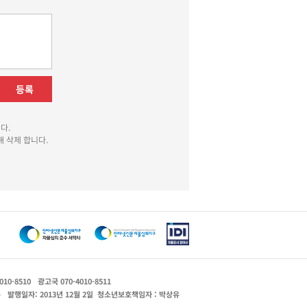
등록
다.
 삭제 합니다.
010-8510
광고국 070-4010-8511
운
발행일자: 2013년 12월 2일
청소년보호책임자 : 박상유