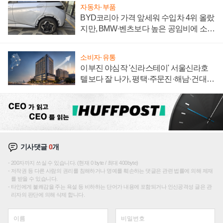
자동차·부품
BYD코리아 가격 앞세워 수입차 4위 올랐
지만, BMW·벤츠보다 높은 공임비에 소비
자 불만 폭발
소비자·유통
이부진 야심작 '신라스테이' 서울신라호
텔보다 잘 나가, 평택·주문진·해남·건대로
성장판 더 넓힌다
기사댓글
0
개
200자까지 쓰실 수 있습니다. (현재 0 byte / 최대 400byte)
저작권 등 다른 사람의 권리를 침해하거나 명예를 훼손하는 댓글은 관련 법률에 의해 제재
를 받을 수 있습니다.
타인에게 불쾌감을 주는 욕설 등 비하하는 단어가 내용에 포함되거나 인신공격성 글은 관
리자의 판단에 의해 삭제 합니다.