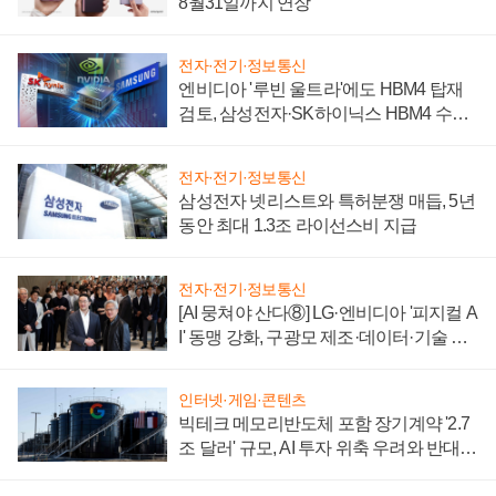
8월31일까지 연장
전자·전기·정보통신
엔비디아 '루빈 울트라'에도 HBM4 탑재
검토, 삼성전자·SK하이닉스 HBM4 수율
에 주도권 갈린다
전자·전기·정보통신
삼성전자 넷리스트와 특허분쟁 매듭, 5년
동안 최대 1.3조 라이선스비 지급
전자·전기·정보통신
[AI 뭉쳐야 산다⑧] LG·엔비디아 '피지컬 A
I' 동맹 강화, 구광모 제조·데이터·기술 결
집해 종합 로보틱스 기업으로
인터넷·게임·콘텐츠
빅테크 메모리반도체 포함 장기계약 '2.7
조 달러' 규모, AI 투자 위축 우려와 반대
신호