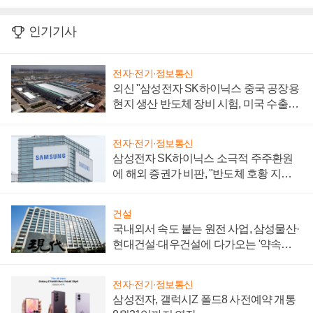
인기기사
전자·전기·정보통신
외신 "삼성전자 SK하이닉스 중국 공장용
현지 생산 반도체 장비 시험, 미국 수출통
제 대비"
전자·전기·정보통신
삼성전자 SK하이닉스 소극적 주주환원
에 해외 증권가 비판, "반도체 호황 지속
성 의문"
건설
국내외서 속도 붙는 원전 사업, 삼성물산·
현대건설·대우건설에 다가오는 '약속의
시간'
전자·전기·정보통신
삼성전자, 갤럭시Z 폴드8 사전예약 개통