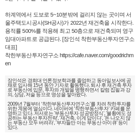
하계역에서 도보로 5~10분밖에 걸리지 않는 곳이며 서
울주택도시공사(SH공사)가 2022년 재건축을 시작한다.
용적률 500%를 적용해 최고 50층으로 재건축되며 영구
임대아파트로 공급된다. [장인석 착한부동산투자연구소
대표]
착한부동산투자연구소
https://cafe.naver.com/goodrichm
en
장인석은 경희대 언론정보학과를 졸업하고 동아일보사에 공
채로 입사해 15년 동안 기자로 활동했다. 퇴사 후 재건축 투자
로 부동산에 입문, 투자와 개발을 병행하면서 칼럼 집필과 강
의, 상담, 저술 등으로 명성을 쌓아왔다.
2009년 7월부터 ‘착한부동산투자연구소’를 차려 착한투자를
위한 계몽에 열심이다. 네이버에 ‘착한부동산투자’ 카페를 운
영하고 있다. 저서로는 '부동산투자 성공방정식', '불황에도 성
공하는 부동산 투자전략', '재건축, 이게 답이다', '돈 나오지 않
는 부동산 모두 버려라', '부자들만 아는 부동산 아이큐' 등이
있다.