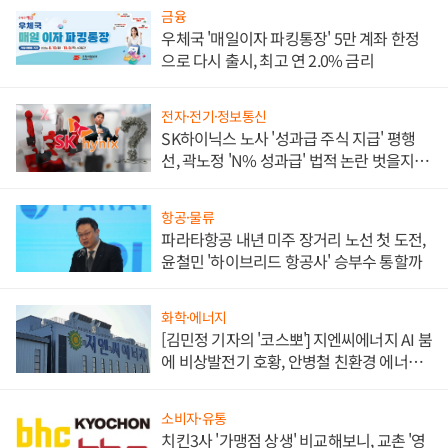
금융
우체국 '매일이자 파킹통장' 5만 계좌 한정
으로 다시 출시, 최고 연 2.0% 금리
전자·전기·정보통신
SK하이닉스 노사 '성과급 주식 지급' 평행
선, 곽노정 'N% 성과급' 법적 논란 벗을지 주
목
항공·물류
파라타항공 내년 미주 장거리 노선 첫 도전,
윤철민 '하이브리드 항공사' 승부수 통할까
화학·에너지
[김민정 기자의 '코스뽀'] 지엔씨에너지 AI 붐
에 비상발전기 호황, 안병철 친환경 에너지
발전전문기업 향한다
소비자·유통
치킨3사 '가맹점 상생' 비교해보니, 교촌 '영