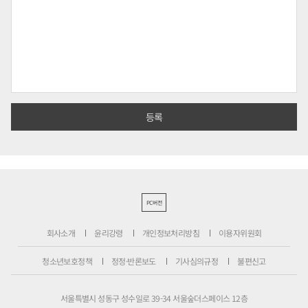
PC버전
회사소개
윤리강령
개인정보처리방침
이용자위원회
청소년보호정책
정정·반론보도
기사심의규정
불편신고
서울특별시 성동구 성수일로 39-34 서울숲더스페이스 12층