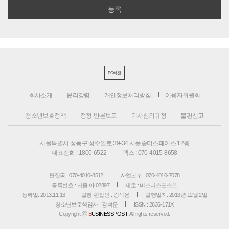
PC버전
회사소개
윤리강령
개인정보처리방침
이용자위원회
청소년보호정책
정정·반론보도
기사심의규정
불편신고
서울특별시 성동구 성수일로 39-34 서울숲더스페이스 12층
대표전화 : 1800-6522
팩스 : 070-4015-8658
편집국 : 070-4010-8512
사업본부 : 070-4010-7078
등록번호 : 서울 아 02897
제호 : 비즈니스포스트
등록일: 2013.11.13
발행·편집인 : 강석운
발행일자: 2013년 12월 2일
청소년보호책임자 : 강석운
ISSN : 2636-171X
Copyright ⓒ
B
USINESSPOST
. All rights reserved.