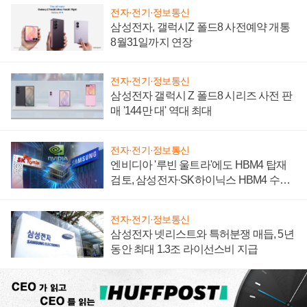
전자·전기·정보통신
삼성전자, 갤럭시Z 폴드8 사전예약 개통
8월31일까지 연장
전자·전기·정보통신
삼성전자 갤럭시 Z 폴드8 시리즈 사전 판
매 '144만 대' 역대 최대
전자·전기·정보통신
엔비디아 '루빈 울트라'에도 HBM4 탑재
검토, 삼성전자·SK하이닉스 HBM4 수율
에 주도권 갈린다
전자·전기·정보통신
삼성전자 넷리스트와 특허분쟁 매듭, 5년
동안 최대 1.3조 라이선스비 지급