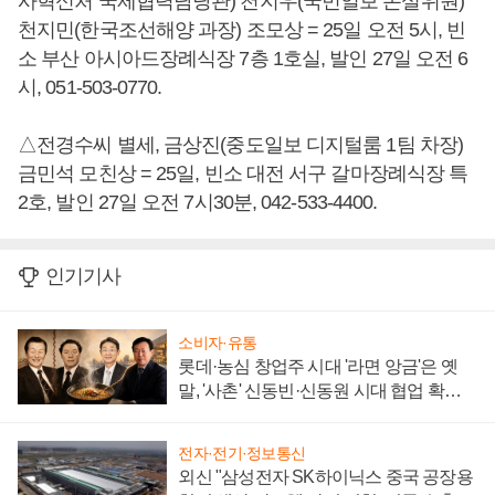
사혁신처 국제협력담당관) 천지우(국민일보 논설위원)
천지민(한국조선해양 과장) 조모상 = 25일 오전 5시, 빈
소 부산 아시아드장례식장 7층 1호실, 발인 27일 오전 6
시, 051-503-0770.
△전경수씨 별세, 금상진(중도일보 디지털룸 1팀 차장)
금민석 모친상 = 25일, 빈소 대전 서구 갈마장례식장 특
2호, 발인 27일 오전 7시30분, 042-533-4400.
인기기사
소비자·유통
롯데·농심 창업주 시대 '라면 앙금'은 옛
말, '사촌' 신동빈·신동원 시대 협업 확대
일로
전자·전기·정보통신
외신 "삼성전자 SK하이닉스 중국 공장용