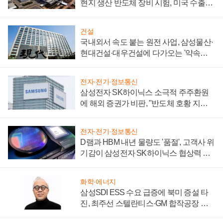
현지 생산 반도체 장비 시험, 미국 수출통
제 대비"
건설
국내외서 속도 붙는 원전 사업, 삼성물산·
현대건설·대우건설에 다가오는 '약속의
시간'
전자·전기·정보통신
삼성전자 SK하이닉스 소극적 주주환원
에 해외 증권가 비판, "반도체 호황 지속
성 의문"
전자·전기·정보통신
D램과 HBM 내년 물량도 '품절', 고객사 위
기감이 삼성전자 SK하이닉스 협상력 더
키워
화학·에너지
삼성SDI ESS 수요 급증에 북미 증설 타
진, 최주선 스텔란티스·GM 합작공장 건
설 재추진하나