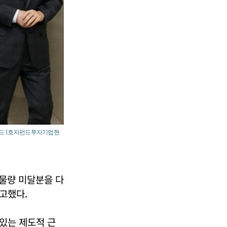
드 1호 자펀드 투자기업 현
물량 미달분을 다
고했다.
있는 제도적 근