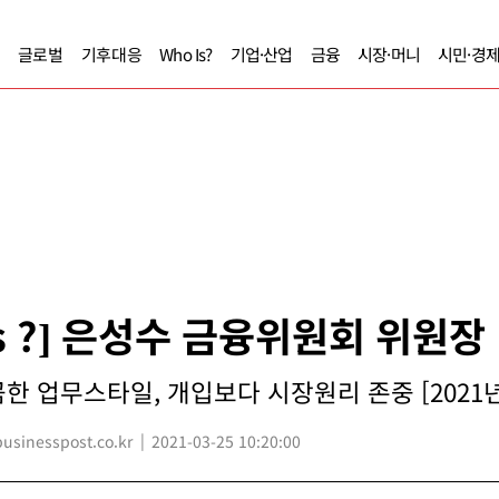
글로벌
기후대응
Who Is?
기업·산업
금융
시장·머니
시민·경
Is ?] 은성수 금융위원회 위원장
한 업무스타일, 개입보다 시장원리 존중 [2021년
inesspost.co.kr
2021-03-25 10:20:00