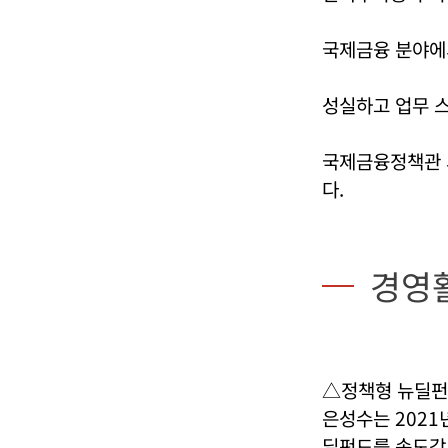
국제금융 분야에
성실하고 업무 
국제금융정책관 
다.
경영
△정책형 뉴딜펀
은성수는 2021
딜펀드를 속도감