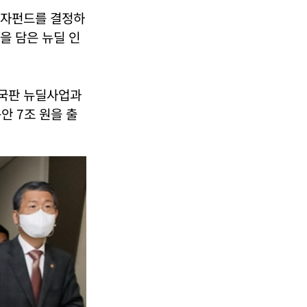
 자펀드를 결정하
을 담은 뉴딜 인
한국판 뉴딜사업과
안 7조 원을 출