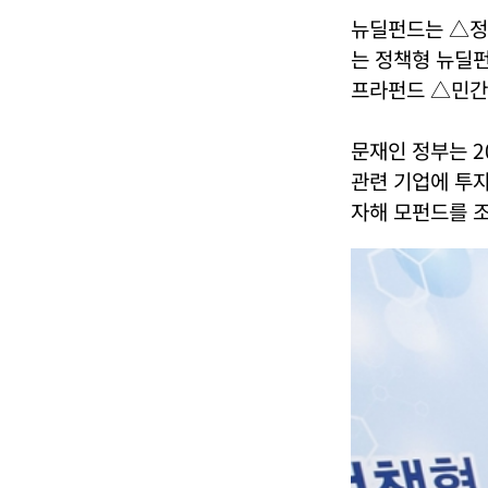
뉴딜펀드는 △정
는 정책형 뉴딜
프라펀드 △민간
문재인 정부는 2
관련 기업에 투자
자해 모펀드를 