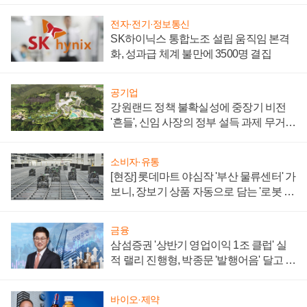
전자·전기·정보통신
SK하이닉스 통합노조 설립 움직임 본격
화, 성과급 체계 불만에 3500명 결집
공기업
강원랜드 정책 불확실성에 중장기 비전
'흔들', 신임 사장의 정부 설득 과제 무거워
져
소비자·유통
[현장] 롯데마트 야심작 '부산 물류센터' 가
보니, 장보기 상품 자동으로 담는 '로봇 40
0대' 장관
금융
삼섬증권 '상반기 영업이익 1조 클럽' 실
적 랠리 진행형, 박종문 '발행어음' 달고 연
임 향하나
바이오·제약