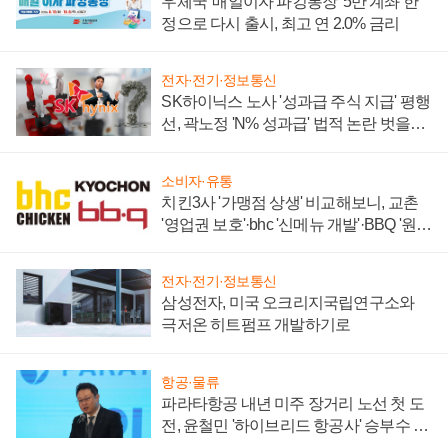
우체국 '매일이자 파킹통장' 5만 계좌 한
정으로 다시 출시, 최고 연 2.0% 금리
전자·전기·정보통신
SK하이닉스 노사 '성과급 주식 지급' 평행
선, 곽노정 'N% 성과급' 법적 논란 벗을지
주목
소비자·유통
치킨3사 '가맹점 상생' 비교해보니, 교촌
'영업권 보호'·bhc '신메뉴 개발'·BBQ '원가
부담'
전자·전기·정보통신
삼성전자, 미국 오크리지국립연구소와
극저온 히트펌프 개발하기로
항공·물류
파라타항공 내년 미주 장거리 노선 첫 도
전, 윤철민 '하이브리드 항공사' 승부수 통
할까