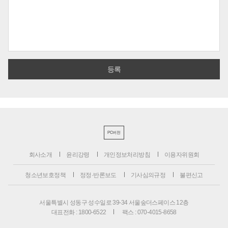
PC버전
회사소개
윤리강령
개인정보처리방침
이용자위원회
청소년보호정책
정정·반론보도
기사심의규정
불편신고
서울특별시 성동구 성수일로 39-34 서울숲더스페이스 12층
대표전화 : 1800-6522
팩스 : 070-4015-8658