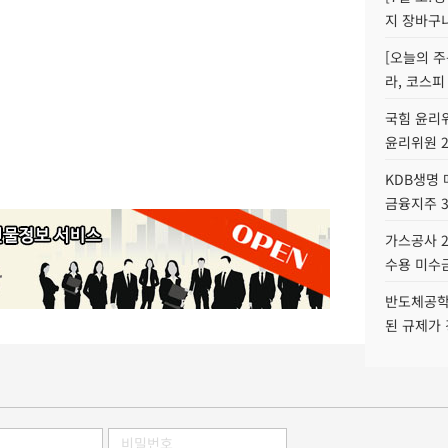
지 장바구
[오늘의 주
라, 코스피
국힘 윤리위
윤리위원 
KDB생명
금융지주 
가스공사 2
수용 미수금
반도체공학
된 규제가 