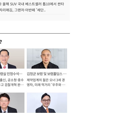
 올해 SUV 국내 베스트셀러 톱10에서 싼타
자리매김, 그랜저·아반떼 '세단..
?
통령실 민정수석비
김정균 보령 및 보령홀딩스 대
 출신, 공소청·중수
제약업계의 젊은 오너 3세 경
표이사 사장
두고 검찰개혁 완수
영자, 미래 먹거리 '우주와 헬
년]
스케어' 공들여 [2026년]