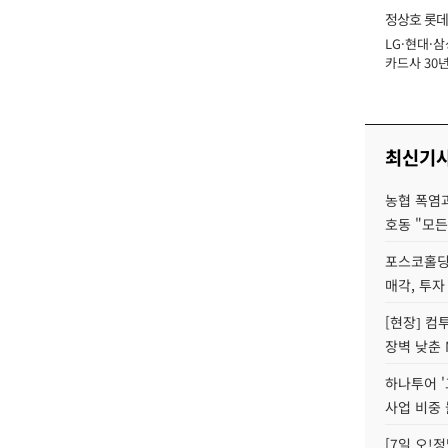
정상호 롯데
LG·현대·삼
장
카드사 30년
에 '초집중' 
최신기
농협 폭염과
호동 "모든
포스코홀딩
매각, 투자
[현장] 컴
장벽 낮춘 
하나투어 '
사업 비중 
[7일 오!