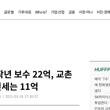
글로벌
기후대응
Who Is?
기업·산업
금융
시장·머니
시민·경
HUFF
년 보수 22억, 교촌
매각 '7수
세는 11억
에 한화생
냈다
r
2021-03-19 17:30:37
SK하이닉스
투입한다 :
인프라 시