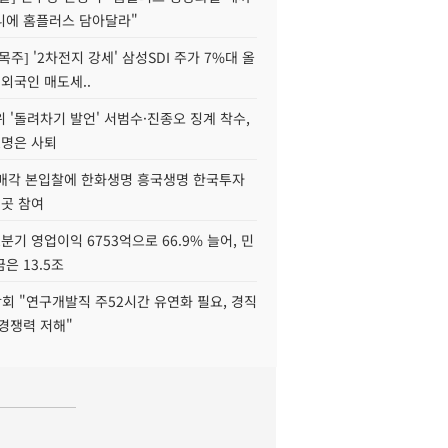
니에 홈플러스 담아달라"
목주] '2차전지 강세' 삼성SDI 주가 7%대 올
 외국인 매도세..
 '돌려차기 발언' 서범수·진종오 징계 착수,
2명은 사퇴
 매각 본입찰에 한화생명 흥국생명 한국투자
3곳 참여
분기 영업이익 6753억으로 66.9% 늘어, 민
은 13.5조
회 "연구개발직 주52시간 유연화 필요, 경직
경쟁력 저해"