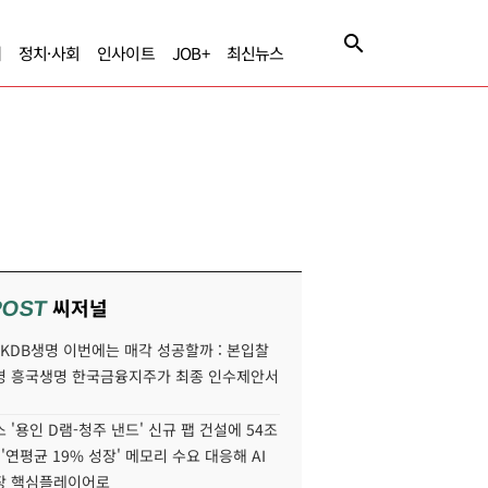
제
정치·사회
인사이트
JOB+
최신뉴스
씨저널
POST
' KDB생명 이번에는 매각 성공할까 : 본입찰
명 흥국생명 한국금융지주가 최종 인수제안서
 '용인 D램-청주 낸드' 신규 팹 건설에 54조
 '연평균 19% 성장' 메모리 수요 대응해 AI
장 핵심플레이어로