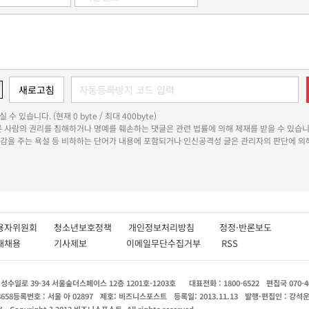
 수 있습니다. (현재 0 byte / 최대 400byte)
다른 사람의 권리를 침해하거나 명예를 훼손하는 댓글은 관련 법률에 의해 제재를 받을 수 있습니
쾌감을 주는 욕설 등 비하하는 단어가 내용에 포함되거나 인신공격성 글은 관리자의 판단에 의해
용자위원회
청소년보호정책
개인정보처리방침
정정·반론보도
인재채용
기사제보
이메일무단수집거부
RSS
수일로 39-34 서울숲더스페이스 12층 1201호-1203호
대표전화 : 1800-6522
편집국 070-4
8658
등록번호 : 서울 아 02897
제호: 비즈니스포스트
등록일: 2013.11.13
발행·편집인 : 강석
X
Copyright ? 2013 비즈니스포스트. All rights reserved.