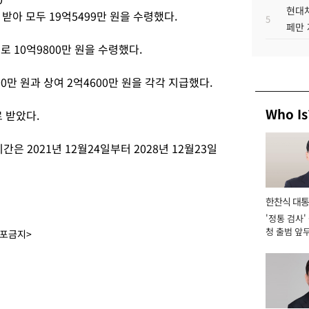
현대차
 받아 모두 19억5499만 원을 수령했다.
5
페만 
 10억9800만 원을 수령했다.
만 원과 상여 2억4600만 원을 각각 지급했다.
Who Is
 받았다.
은 2021년 12월24일부터 2028년 12월23일
한찬식 대
'정통 검사'
서관
청 출범 앞
배포금지>
맡아 [2026