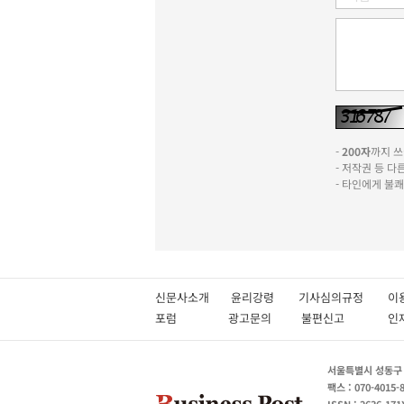
-
200자
까지 쓰실
- 저작권 등 
- 타인에게 불
신문사소개
윤리강령
기사심의규정
이
포럼
광고문의
불편신고
서울특별시 성동구 성
팩스 : 070-4015-
ISSN : 2636-171