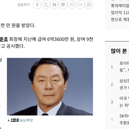
공유하기
롯데케미칼
업이익 11
편으로 체
2천 만 원을 받았다.
춘호
회장에 지난해 급여 6억3600만 원, 상여 9천
다고 공시했다.
많이 본
보
로이터
1
동",
삼성전
2
권가 
미국 
3
는 위
7
SK하
4
신춘호
▲
농심 회장.
주환원
0