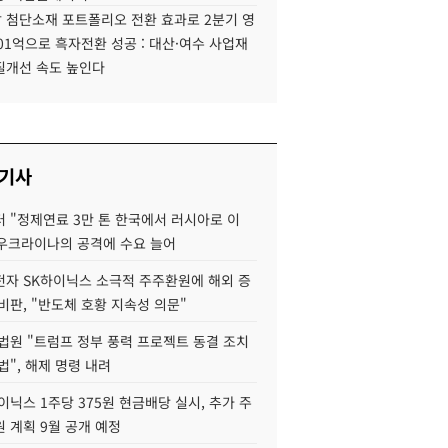
 첨단소재 포트폴리오 전환 효과로 2분기 영
01억으로 흑자전환 성공 : 대산·여수 사업재
질개선 속도 높인다
 기사
 "정제연료 3만 톤 한국에서 러시아로 이
 우크라이나의 공격에 수요 늘어
자 SK하이닉스 소극적 주주환원에 해외 증
비판, "반도체 호황 지속성 의문"
법원 "트럼프 정부 풍력 프로젝트 동결 조치
법", 해제 명령 내려
이닉스 1주당 375원 현금배당 실시, 추가 주
 계획 9월 공개 예정