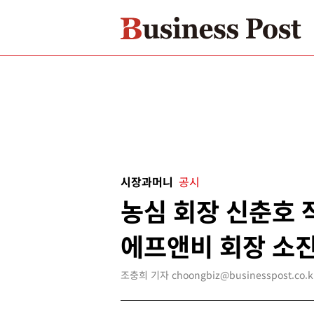
시장과머니
공시
농심 회장 신춘호 작
에프앤비 회장 소진
조충희 기자 choongbiz@businesspost.co.k