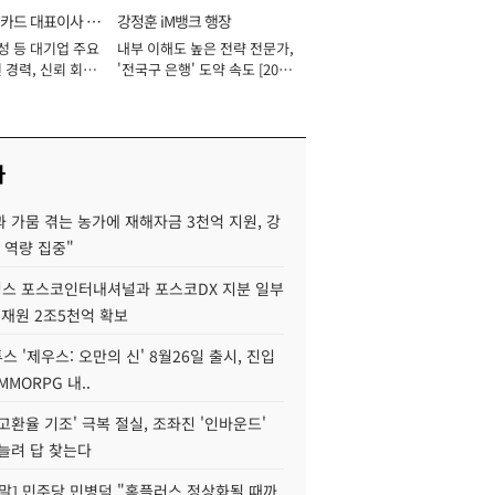
카드 대표이사 사
강정훈 iM뱅크 행장
성 등 대기업 주요
내부 이해도 높은 전략 전문가,
 경력, 신뢰 회복
'전국구 은행' 도약 속도 [2026
[2026년]
년]
사
 가뭄 겪는 농가에 재해자금 3천억 지원, 강
 역량 집중"
스 포스코인터내셔널과 포스코DX 지분 일부
 재원 2조5천억 확보
투스 '제우스: 오만의 신' 8월26일 출시, 진입
MMORPG 내..
고환율 기조' 극복 절실, 조좌진 '인바운드'
늘려 답 찾는다
정말] 민주당 민병덕 "홈플러스 정상화될 때까