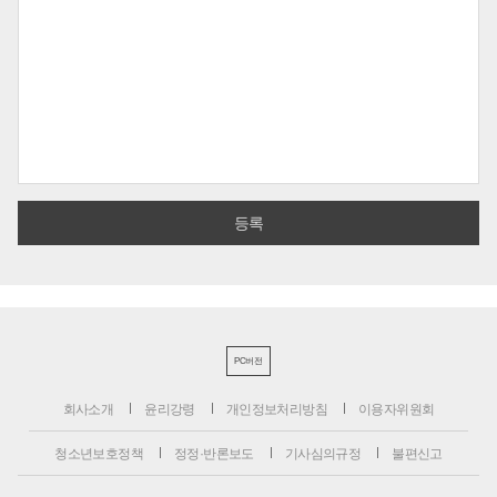
PC버전
회사소개
윤리강령
개인정보처리방침
이용자위원회
청소년보호정책
정정·반론보도
기사심의규정
불편신고