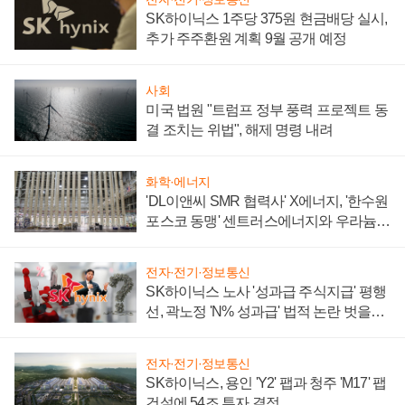
SK하이닉스 1주당 375원 현금배당 실시,
추가 주주환원 계획 9월 공개 예정
사회
미국 법원 "트럼프 정부 풍력 프로젝트 동
결 조치는 위법", 해제 명령 내려
화학·에너지
'DL이앤씨 SMR 협력사' X에너지, '한수원
포스코 동맹' 센트러스에너지와 우라늄
계약 체결
전자·전기·정보통신
SK하이닉스 노사 '성과급 주식지급' 평행
선, 곽노정 'N% 성과급' 법적 논란 벗을지
주목
전자·전기·정보통신
SK하이닉스, 용인 'Y2' 팹과 청주 'M17' 팹
건설에 54조 투자 결정