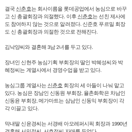
결국
신춘호
는 회사이름을 롯데공업에서 농심으로 바꾸
고 신 총괄회장과 의절했다. 이후
신춘호
는 선친 제사에
도 참여하지 않는 것으로 알려졌다. 신준호 푸르밀 회장
도 신 총괄회장과 의절한 것으로 전해진다.
김낙양씨와 결혼해 3남 2녀를 두고 있다.
장녀인 신현주 농심기획 부회장의 딸인 박혜성씨와 박
혜정씨는 계열사에서 경영수업을 받고 있다.
농심그룹 계열사는
신춘호
회장의 세 아들이 나눠 맡고
있다. 농심은 장남인 신동원 부회장, 율촌화학은 차남인
신동윤 부회장, 메가마트는 삼남인 신동익 부회장이 각
각 이끌고 있다.
막내딸 신윤경씨는 서경배 아모레퍼시픽 회장과 1990년
결혼해 서민정씨, 서호정씨 자매를 두었다.