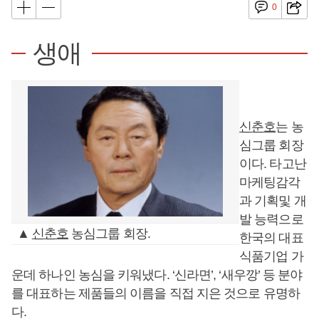
0
생애
신춘호
는 농
심그룹 회장
이다. 타고난
마케팅감각
과 기획및 개
발 능력으로
▲
신춘호
농심그룹 회장.
한국의 대표
식품기업 가
운데 하나인 농심을 키워냈다. ‘신라면’, ‘새우깡’ 등 분야
를 대표하는 제품들의 이름을 직접 지은 것으로 유명하
다.