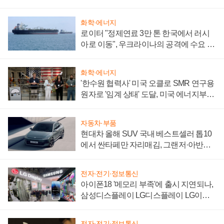
화학·에너지
로이터 "정제연료 3만 톤 한국에서 러시
아로 이동", 우크라이나의 공격에 수요 늘
어
화학·에너지
'한수원 협력사' 미국 오클로 SMR 연구용
원자로 '임계 상태' 도달, 미국 에너지부
"중요한 이정표"
자동차·부품
현대차 올해 SUV 국내 베스트셀러 톱10
에서 싼타페만 자리매김, 그랜저·아반떼
'세단 쌍끌이'로 내수 방어
전자·전기·정보통신
아이폰18 '메모리 부족'에 출시 지연되나,
삼성디스플레이 LG디스플레이 LG이노
텍 '탈애플' 수익 다각화 속도
전자·전기·정보통신