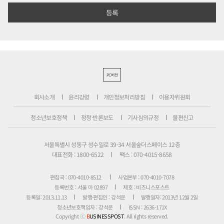
PC버전
회사소개
윤리강령
개인정보처리방침
이용자위원회
청소년보호정책
정정·반론보도
기사심의규정
불편신고
서울특별시 성동구 성수일로 39-34 서울숲더스페이스 12층
대표전화 : 1800-6522
팩스 : 070-4015-8658
편집국 : 070-4010-8512
사업본부 : 070-4010-7078
등록번호 : 서울 아 02897
제호 : 비즈니스포스트
등록일: 2013.11.13
발행·편집인 : 강석운
발행일자: 2013년 12월 2일
청소년보호책임자 : 강석운
ISSN : 2636-171X
Copyright ⓒ
B
USINESSPOST
. All rights reserved.