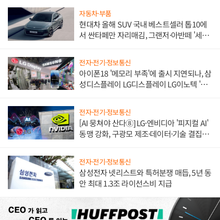
자동차·부품
현대차 올해 SUV 국내 베스트셀러 톱10에
서 싼타페만 자리매김, 그랜저·아반떼 '세단
쌍끌이'로 내수 방어
전자·전기·정보통신
아이폰18 '메모리 부족'에 출시 지연되나, 삼
성디스플레이 LG디스플레이 LG이노텍 '탈
애플' 수익 다각화 속도
전자·전기·정보통신
[AI 뭉쳐야 산다⑧] LG·엔비디아 '피지컬 AI'
동맹 강화, 구광모 제조·데이터·기술 결집
해 종합 로보틱스 기업으로
전자·전기·정보통신
삼성전자 넷리스트와 특허분쟁 매듭, 5년 동
안 최대 1.3조 라이선스비 지급