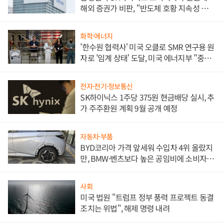
해외 증권가 비판, "반도체 호황 지속성 의
문"
화학·에너지
'한수원 협력사' 미국 오클로 SMR 연구용 원
자로 '임계 상태' 도달, 미국 에너지부 "중요
한 이정표"
전자·전기·정보통신
SK하이닉스 1주당 375원 현금배당 실시, 추
가 주주환원 계획 9월 공개 예정
자동차·부품
BYD코리아 가격 앞세워 수입차 4위 올랐지
만, BMW·벤츠보다 높은 공임비에 소비자
불만 폭발
사회
미국 법원 "트럼프 정부 풍력 프로젝트 동결
조치는 위법", 해제 명령 내려