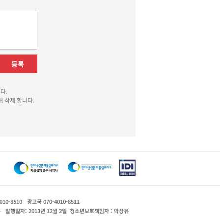
등록
다.
 삭제 합니다.
010-8510
광고국 070-4010-8511
운
발행일자: 2013년 12월 2일
청소년보호책임자 : 박상유