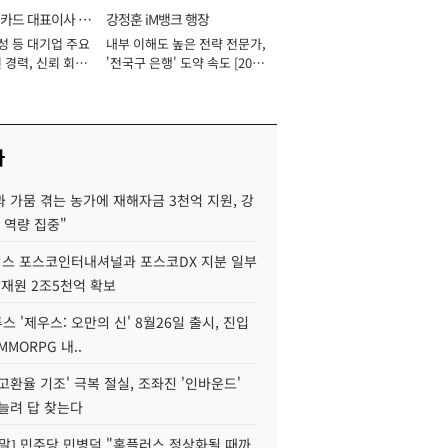
카드 대표이사 사
강정훈 iM뱅크 행장
성 등 대기업 주요
내부 이해도 높은 전략 전문가,
 경력, 신뢰 회복
'전국구 은행' 도약 속도 [2026
[2026년]
년]
사
 가뭄 겪는 농가에 재해자금 3천억 지원, 강
 역량 집중"
스 포스코인터내셔널과 포스코DX 지분 일부
 재원 2조5천억 확보
투스 '제우스: 오만의 신' 8월26일 출시, 진입
MMORPG 내..
고환율 기조' 극복 절실, 조좌진 '인바운드'
늘려 답 찾는다
정말] 민주당 민병덕 "홈플러스 정상화될 때까