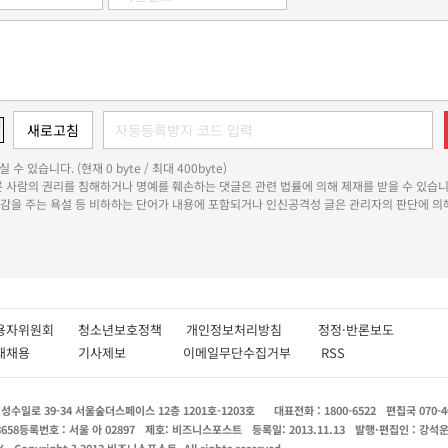
 수 있습니다. (현재 0 byte / 최대 400byte)
다른 사람의 권리를 침해하거나 명예를 훼손하는 댓글은 관련 법률에 의해 제재를 받을 수 있습니
쾌감을 주는 욕설 등 비하하는 단어가 내용에 포함되거나 인신공격성 글은 관리자의 판단에 의해
용자위원회
청소년보호정책
개인정보처리방침
정정·반론보도
인재채용
기사제보
이메일무단수집거부
RSS
수일로 39-34 서울숲더스페이스 12층 1201호-1203호
대표전화 : 1800-6522
편집국 070-4
8658
등록번호 : 서울 아 02897
제호: 비즈니스포스트
등록일: 2013.11.13
발행·편집인 : 강석
X
Copyright ? 2013 비즈니스포스트. All rights reserved.