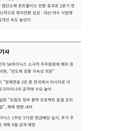
 첨단소재 포트폴리오 전환 효과로 2분기 영
01억으로 흑자전환 성공 : 대산·여수 사업재
질개선 속도 높인다
 기사
자 SK하이닉스 소극적 주주환원에 해외 증
비판, "반도체 호황 지속성 의문"
 "정제연료 3만 톤 한국에서 러시아로 이
 우크라이나의 공격에 수요 늘어
법원 "트럼프 정부 풍력 프로젝트 동결 조치
법", 해제 명령 내려
이닉스 1주당 375원 현금배당 실시, 추가 주
 계획 9월 공개 예정