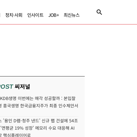
제
정치·사회
인사이트
JOB+
최신뉴스
씨저널
POST
' KDB생명 이번에는 매각 성공할까 : 본입찰
명 흥국생명 한국금융지주가 최종 인수제안서
 '용인 D램-청주 낸드' 신규 팹 건설에 54조
 '연평균 19% 성장' 메모리 수요 대응해 AI
장 핵심플레이어로