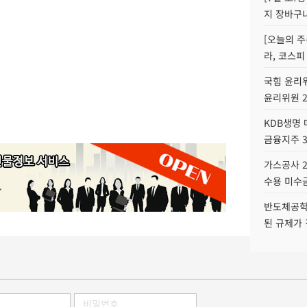
지 장바구
[오늘의 주
라, 코스피
국힘 윤리위
윤리위원 
KDB생명
금융지주 
가스공사 2
수용 미수금
반도체공학
된 규제가 