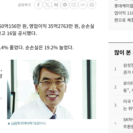
공유하기
롯데케미칼
업이익 11
편으로 체
0억156만 원, 영업이익 35억2763만 원, 순손실
고 16일 공시했다.
.4% 줄었다. 순손실은 19.2% 늘었다.
많이 본
삼성전
,
1
권가 
정
로이터
2
동",
.
미국 
3
는 위
SK하
4
▲ 남광희 KH바텍 대표이사.
주환원
,