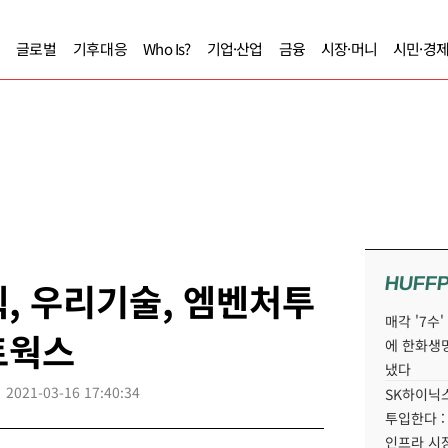
글로벌
기후대응
Who Is?
기업·산업
금융
시장·머니
시민·경
HUFF
텍, 우리기술, 엠벤처투
매각 '7수
트웍스
에 한화생
냈다
2021-03-16 17:40:34
SK하이닉스
투입한다 :
인프라 시