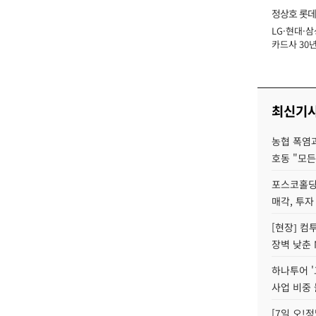
정상호 롯데
LG·현대·삼
장
카드사 30년
에 '초집중' 
최신기
농협 폭염과
호동 "모든
포스코홀딩
매각, 투자
[현장] 컴
장벽 낮춘 
하나투어 '
사업 비중 
[7일 오!