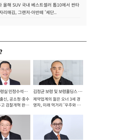
 올해 SUV 국내 베스트셀러 톱10에서 싼타
자리매김, 그랜저·아반떼 '세단..
?
통령실 민정수석비
김정균 보령 및 보령홀딩스 대
 출신, 공소청·중수
제약업계의 젊은 오너 3세 경
표이사 사장
두고 검찰개혁 완수
영자, 미래 먹거리 '우주와 헬
년]
스케어' 공들여 [2026년]