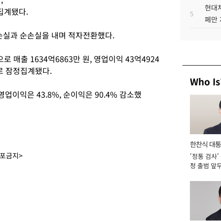
현대차
집계됐다.
5
페만 
영업손실과 순손실을 내며 적자전환했다.
매출 1634억6863만 원, 영업이익 43억4924
으로 잠정집계됐다.
Who Is
 영업이익은 43.8%, 순이익은 90.4% 감소했
한찬식 대
배포금지>
'정통 검사'
서관
청 출범 앞
맡아 [2026