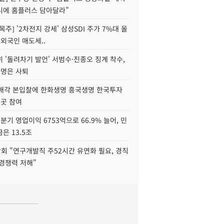
니에 홈플러스 담아달라"
목주] '2차전지 강세' 삼성SDI 주가 7%대 올
 외국인 매도세..
 '돌려차기 발언' 서범수·진종오 징계 착수,
2명은 사퇴
 매각 본입찰에 한화생명 흥국생명 한국투자
3곳 참여
분기 영업이익 6753억으로 66.9% 늘어, 민
은 13.5조
회 "연구개발직 주52시간 유연화 필요, 경직
경쟁력 저해"