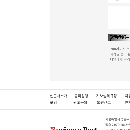
-
200자
까지 쓰실
- 저작권 등 
- 타인에게 불
신문사소개
윤리강령
기사심의규정
이
포럼
광고문의
불편신고
서울특별시 성동구 성
팩스 : 070-4015-
ISSN : 2636-171