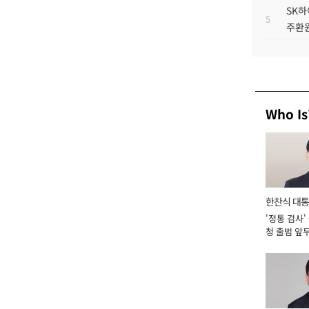
SK하
5
주환원
Who Is
한찬식 대
'정통 검사'
서관
청 출범 앞
맡아 [2026