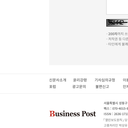
-
200자
까지 쓰실
- 저작권 등 
- 타인에게 불
신문사소개
윤리강령
기사심의규정
이
포럼
광고문의
불편신고
서울특별시 성동구 성
팩스 : 070-4015-
ISSN : 2636-171
열린보도원칙
당
고충처리인 박상유 180