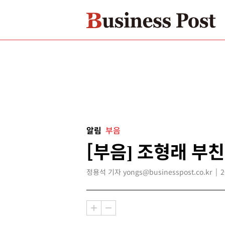
알림
부음
[부음] 조형래 부친
정용석 기자 yongs@businesspost.co.kr
2