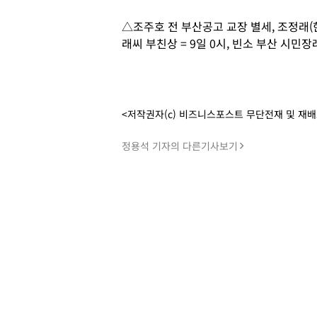
△조주호 전 부산공고 교장 별세, 조정래(
래씨 부친상 = 9일 0시, 빈소 부산 시민장례식
<저작권자(c) 비즈니스포스트 무단전재 및 재
정용석 기자의 다른기사보기