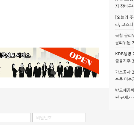
지 장바구
[오늘의 주
라, 코스피
국힘 윤리위
윤리위원 
KDB생명
금융지주 
가스공사 2
수용 미수금
반도체공학
된 규제가 