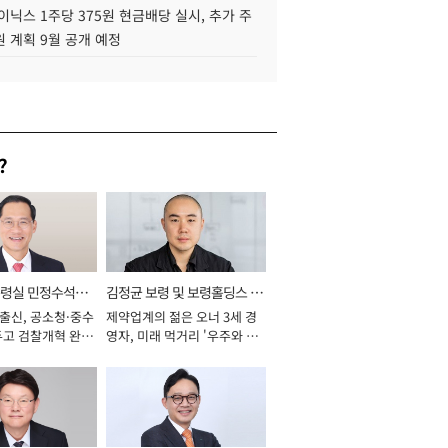
이닉스 1주당 375원 현금배당 실시, 추가 주
 계획 9월 공개 예정
?
통령실 민정수석비
김정균 보령 및 보령홀딩스 대
 출신, 공소청·중수
제약업계의 젊은 오너 3세 경
표이사 사장
두고 검찰개혁 완수
영자, 미래 먹거리 '우주와 헬
년]
스케어' 공들여 [2026년]