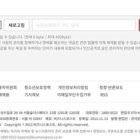
 수 있습니다. (현재 0 byte / 최대 400byte)
다른 사람의 권리를 침해하거나 명예를 훼손하는 댓글은 관련 법률에 의해 제재를 받을 수 있습니
쾌감을 주는 욕설 등 비하하는 단어가 내용에 포함되거나 인신공격성 글은 관리자의 판단에 의해
용자위원회
청소년보호정책
개인정보처리방침
정정·반론보도
인재채용
기사제보
이메일무단수집거부
RSS
수일로 39-34 서울숲더스페이스 12층 1201호-1203호
대표전화 : 1800-6522
편집국 070-4
8658
등록번호 : 서울 아 02897
제호: 비즈니스포스트
등록일: 2013.11.13
발행·편집인 : 강석
X
Copyright ? 2013 비즈니스포스트. All rights reserved.
 매체는 독자와 취재원 등 뉴스이용자의 권리 보장을 위해 반론이나 정정보도, 추후보도를 요청할 수 
0-6522 bspost@businesspost.co.kr