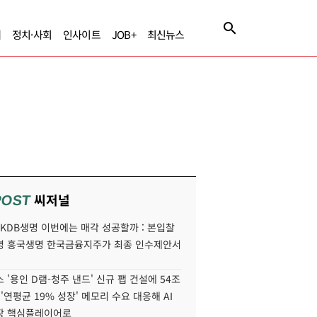
제
정치·사회
인사이트
JOB+
최신뉴스
씨저널
POST
' KDB생명 이번에는 매각 성공할까 : 본입찰
명 흥국생명 한국금융지주가 최종 인수제안서
 '용인 D램-청주 낸드' 신규 팹 건설에 54조
 '연평균 19% 성장' 메모리 수요 대응해 AI
장 핵심플레이어로