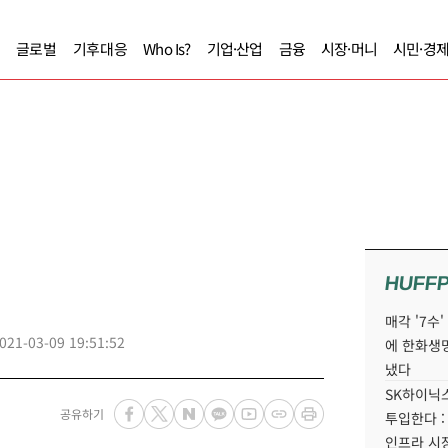
글로벌
기후대응
Who Is?
기업·산업
금융
시장·머니
시민·경
HUFF
매각 '7수
021-03-09 19:51:52
에 한화생
냈다
SK하이닉스
공유하기
투입한다 :
인프라 시