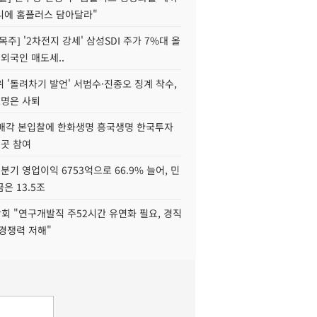
니에 홈플러스 담아달라"
목주] '2차전지 강세' 삼성SDI 주가 7%대 올
 외국인 매도세..
 '돌려차기 발언' 서범수·진종오 징계 착수,
2명은 사퇴
 매각 본입찰에 한화생명 흥국생명 한국투자
3곳 참여
분기 영업이익 6753억으로 66.9% 늘어, 민
은 13.5조
회 "연구개발직 주52시간 유연화 필요, 경직
경쟁력 저해"