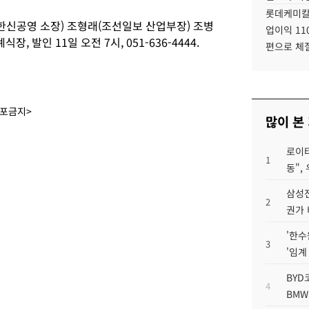
롯데케미칼
한신공영 소장) 조형래(조선일보 산업부장) 조병
업이익 11
장, 발인 11일 오전 7시, 051-636-4444.
편으로 체
배포금지>
많이 본
로이터
1
동",
삼성전
2
권가 
'한수
3
'임계
BYD
4
BMW