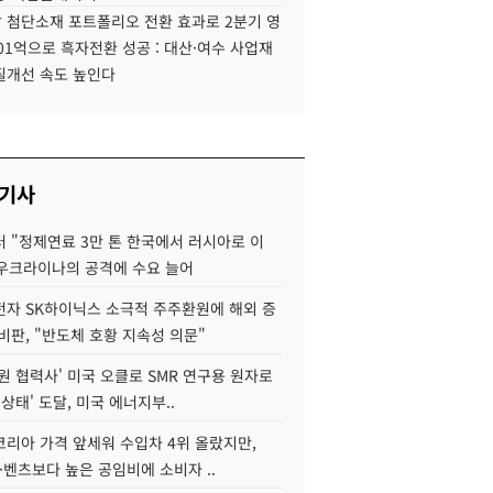
 첨단소재 포트폴리오 전환 효과로 2분기 영
01억으로 흑자전환 성공 : 대산·여수 사업재
질개선 속도 높인다
 기사
 "정제연료 3만 톤 한국에서 러시아로 이
 우크라이나의 공격에 수요 늘어
자 SK하이닉스 소극적 주주환원에 해외 증
비판, "반도체 호황 지속성 의문"
원 협력사' 미국 오클로 SMR 연구용 원자로
 상태' 도달, 미국 에너지부..
코리아 가격 앞세워 수입차 4위 올랐지만,
·벤츠보다 높은 공임비에 소비자 ..