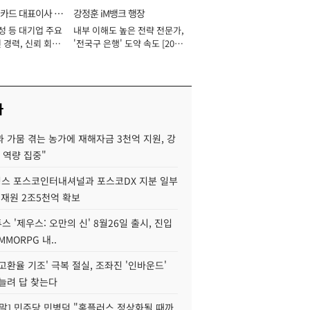
카드 대표이사 사
강정훈 iM뱅크 행장
성 등 대기업 주요
내부 이해도 높은 전략 전문가,
 경력, 신뢰 회복
'전국구 은행' 도약 속도 [2026
[2026년]
년]
사
 가뭄 겪는 농가에 재해자금 3천억 지원, 강
 역량 집중"
스 포스코인터내셔널과 포스코DX 지분 일부
 재원 2조5천억 확보
투스 '제우스: 오만의 신' 8월26일 출시, 진입
MMORPG 내..
고환율 기조' 극복 절실, 조좌진 '인바운드'
늘려 답 찾는다
정말] 민주당 민병덕 "홈플러스 정상화될 때까