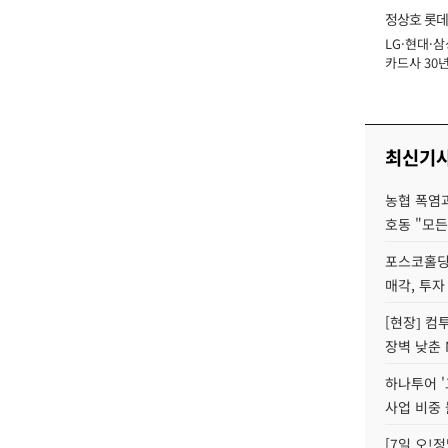
정상호 롯데
LG·현대·삼
장
카드사 30년
에 '초집중' 
최신기
농협 폭염과
호동 "모든
포스코홀딩
매각, 투자
[현장] 컴
장벽 낮춘 
하나투어 '
사업 비중 
[7일 오!