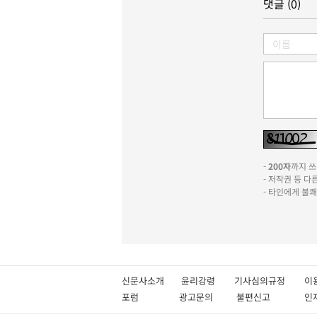
댓글 (0)
-
200자
까지 쓰실
- 저작권 등 
- 타인에게 불
신문사소개
윤리강령
기사심의규정
이
포럼
광고문의
불편신고