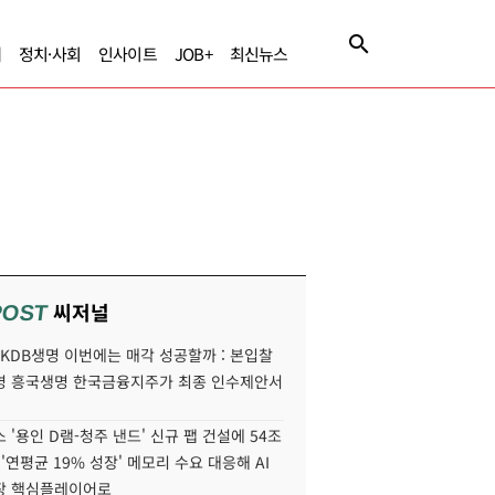
제
정치·사회
인사이트
JOB+
최신뉴스
씨저널
POST
' KDB생명 이번에는 매각 성공할까 : 본입찰
명 흥국생명 한국금융지주가 최종 인수제안서
 '용인 D램-청주 낸드' 신규 팹 건설에 54조
 '연평균 19% 성장' 메모리 수요 대응해 AI
장 핵심플레이어로