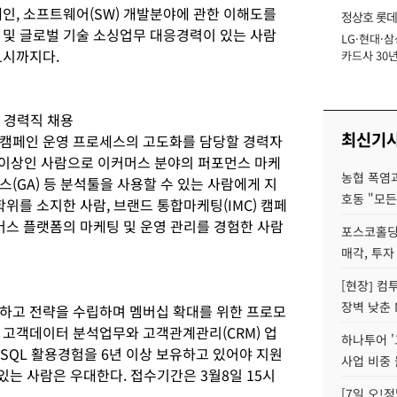
인, 소프트웨어(SW) 개발분야에 관한 이해도를
정상호 롯데
 및 글로벌 기술 소싱업무 대응경력이 있는 사람
LG·현대·삼
장
1시까지다.
카드사 30년
에 '초집중' 
 경력직 채용
최신기
 캠페인 운영 프로세스의 고도화를 담당할 경력자
 이상인 사람으로 이커머스 분야의 퍼포먼스 마케
농협 폭염과
(GA) 등 분석툴을 사용할 수 있는 사람에게 지
호동 "모든
학위를 소지한 사람, 브랜드 통합마케팅(IMC) 캠페
머스 플랫폼의 마케팅 및 운영 관리를 경험한 사람
포스코홀딩
매각, 투자
[현장] 컴
장벽 낮춘 
하고 전략을 수립하며 멤버십 확대를 위한 프로모
 고객데이터 분석업무와 고객관계관리(CRM) 업
하나투어 '
 SQL 활용경험을 6년 이상 보유하고 있어야 지원
사업 비중 
 있는 사람은 우대한다. 접수기간은 3월8일 15시
[7일 오!