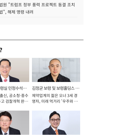
법원 "트럼프 정부 풍력 프로젝트 동결 조치
법", 해제 명령 내려
?
통령실 민정수석비
김정균 보령 및 보령홀딩스 대
 출신, 공소청·중수
제약업계의 젊은 오너 3세 경
표이사 사장
두고 검찰개혁 완수
영자, 미래 먹거리 '우주와 헬
년]
스케어' 공들여 [2026년]