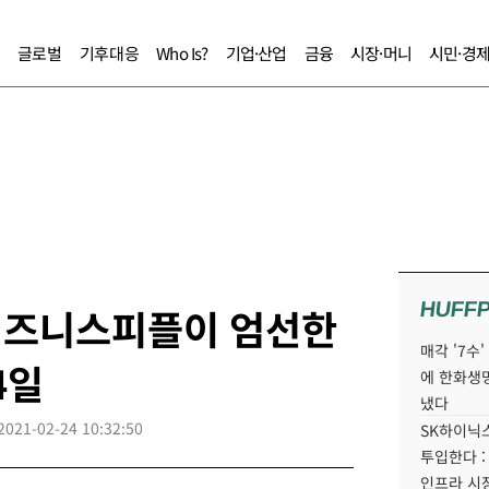
글로벌
기후대응
Who Is?
기업·산업
금융
시장·머니
시민·경
HUFF
] 비즈니스피플이 엄선한
매각 '7수
4일
에 한화생
냈다
2021-02-24 10:32:50
SK하이닉스
투입한다 :
인프라 시