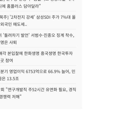
니에 홈플러스 담아달라"
목주] '2차전지 강세' 삼성SDI 주가 7%대 올
 외국인 매도세..
 '돌려차기 발언' 서범수·진종오 징계 착수,
2명은 사퇴
 매각 본입찰에 한화생명 흥국생명 한국투자
3곳 참여
분기 영업이익 6753억으로 66.9% 늘어, 민
은 13.5조
회 "연구개발직 주52시간 유연화 필요, 경직
경쟁력 저해"