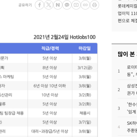
공유하기
롯데케미칼
업이익 11
편으로 체
많이 본
로이터
1
동",
삼성전
2
권가 
'한수
3
'임계
SK하
4
주환원