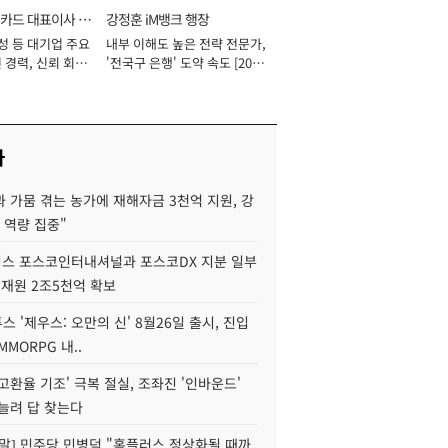
카드 대표이사 사
강정훈 iM뱅크 행장
성 등 대기업 주요
내부 이해도 높은 전략 전문가,
 경력, 신뢰 회복
'전국구 은행' 도약 속도 [2026
[2026년]
년]
사
 가뭄 겪는 농가에 재해자금 3천억 지원, 강
 역량 집중"
스 포스코인터내셔널과 포스코DX 지분 일부
 재원 2조5천억 확보
투스 '제우스: 오만의 신' 8월26일 출시, 진입
MMORPG 내..
고환율 기조' 극복 절실, 조좌진 '인바운드'
늘려 답 찾는다
정말] 민주당 민병덕 "홈플러스 정상화될 때까