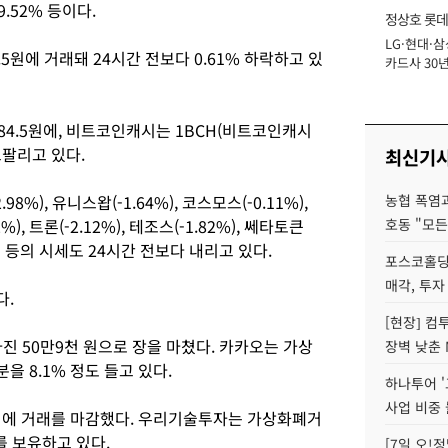
9.52% 등이다.
정상호 롯데
LG·현대·삼
장
.5원에 거래돼 24시간 전보다 0.61% 하락하고 있
카드사 30년
에 '초집중' 
 584.5원에, 비트코인캐시는 1BCH(비트코인캐시
고팔리고 있다.
최신기
98%), 유니스왑(-1.64%), 코스모스(-0.11%),
농협 폭염과
), 트론(-2.12%), 테조스(-1.82%), 쎄타토큰
호동 "모든
.84%) 등의 시세도 24시간 전보다 내리고 있다.
포스코홀딩
매각, 투자
다.
[현장] 컴
아진 50만9천 원으로 장을 마쳤다. 카카오는 가상
장벽 낮춘 
 8.1% 정도 들고 있다.
하나투어 '
사업 비중 
0원에 거래를 마감했다. 우리기술투자는 가상화폐거
를 보유하고 있다.
[7일 오!