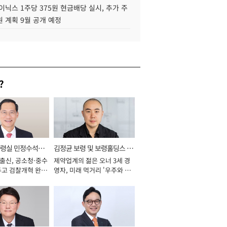
이닉스 1주당 375원 현금배당 실시, 추가 주
 계획 9월 공개 예정
?
통령실 민정수석비
김정균 보령 및 보령홀딩스 대
 출신, 공소청·중수
제약업계의 젊은 오너 3세 경
표이사 사장
두고 검찰개혁 완수
영자, 미래 먹거리 '우주와 헬
년]
스케어' 공들여 [2026년]