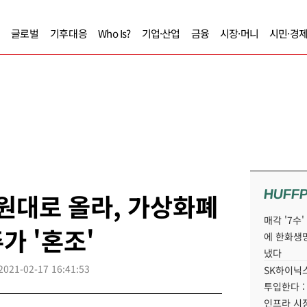
글로벌
기후대응
Who Is?
기업·산업
금융
시장·머니
시민·경
HUFF
 원대로 올라, 가상화폐
매각 '7수
가 '혼조'
에 한화생
냈다
2021-02-17 16:41:53
SK하이닉스
투입한다 :
인프라 시