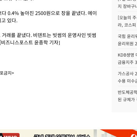
지 장바구
0.4% 높아진 2500원으로 장을 끝냈다. 에이
[오늘의 주
고 있다.
라, 코스피
으로 거래를 끝냈다. 비덴트는 빗썸의 운영사인 빗썸
국힘 윤리위
. [비즈니스포스트 윤종학 기자]
윤리위원 
KDB생명
금융지주 
배포금지>
가스공사 2
수용 미수금
반도체공학
된 규제가 