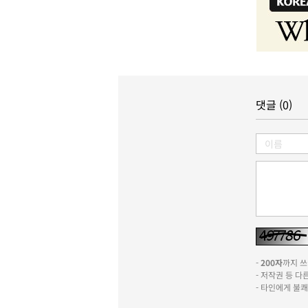
댓글 (0)
-
200자
까지 쓰실
- 저작권 등 
- 타인에게 불