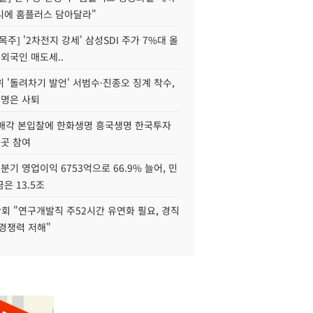
니에 홈플러스 담아달라"
목주] '2차전지 강세' 삼성SDI 주가 7%대 올
 외국인 매도세..
 '돌려차기 발언' 서범수·진종오 징계 착수,
2명은 사퇴
 매각 본입찰에 한화생명 흥국생명 한국투자
3곳 참여
분기 영업이익 6753억으로 66.9% 늘어, 민
은 13.5조
회 "연구개발직 주52시간 유연화 필요, 경직
경쟁력 저해"