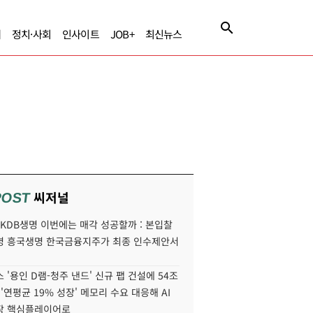
제
정치·사회
인사이트
JOB+
최신뉴스
씨저널
POST
' KDB생명 이번에는 매각 성공할까 : 본입찰
명 흥국생명 한국금융지주가 최종 인수제안서
 '용인 D램-청주 낸드' 신규 팹 건설에 54조
 '연평균 19% 성장' 메모리 수요 대응해 AI
장 핵심플레이어로