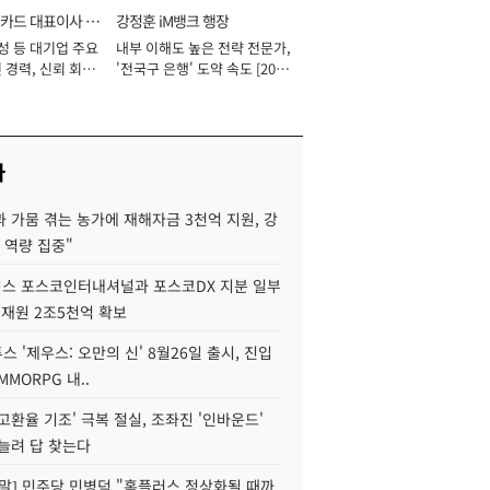
카드 대표이사 사
강정훈 iM뱅크 행장
성 등 대기업 주요
내부 이해도 높은 전략 전문가,
 경력, 신뢰 회복
'전국구 은행' 도약 속도 [2026
[2026년]
년]
사
 가뭄 겪는 농가에 재해자금 3천억 지원, 강
 역량 집중"
스 포스코인터내셔널과 포스코DX 지분 일부
 재원 2조5천억 확보
투스 '제우스: 오만의 신' 8월26일 출시, 진입
MMORPG 내..
고환율 기조' 극복 절실, 조좌진 '인바운드'
늘려 답 찾는다
정말] 민주당 민병덕 "홈플러스 정상화될 때까