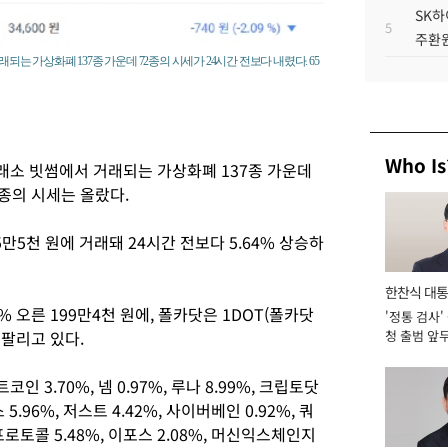
SK하
5
주환원
되는 가상화폐 137종 가운데 72종의 시세가 24시간 전보다 내렸다. 65
Who Is
래소 빗썸에서 거래되는 가상화폐 137종 가운데
5종의 시세는 올랐다.
5만5천 원에 거래돼 24시간 전보다 5.64% 상승하
한찬식 대
% 오른 199만4천 원에, 폴카닷은 1DOT(폴카닷
'정통 검사'
서관
고팔리고 있다.
청 출범 앞
맡아 [2026
3.70%, 넴 0.97%, 루나 8.99%, 크립토닷
5.96%, 저스트 4.42%, 사이버베인 0.92%, 쿼
프로토콜 5.48%, 이포스 2.08%, 머신익스체인지