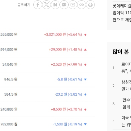
공유하기
롯데케미칼
업이익 11
편으로 체
많이 본
로이터
1
동",
삼성전
2
권가 
'한수
3
'임계
미국 
4
는 위