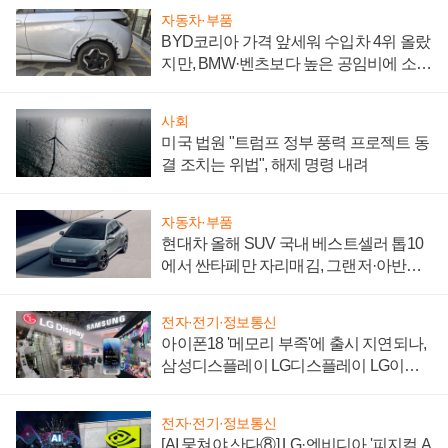
자동차·부품
BYD코리아 가격 앞세워 수입차 4위 올랐
지만, BMW·벤츠보다 높은 공임비에 소비
자 불만 폭발
사회
미국 법원 "트럼프 정부 풍력 프로젝트 동
결 조치는 위법", 해제 명령 내려
자동차·부품
현대차 올해 SUV 국내 베스트셀러 톱10
에서 싼타페만 자리매김, 그랜저·아반떼
'세단 쌍끌이'로 내수 방어
전자·전기·정보통신
아이폰18 '메모리 부족'에 출시 지연되나,
삼성디스플레이 LG디스플레이 LG이노
텍 '탈애플' 수익 다각화 속도
전자·전기·정보통신
[AI 뭉쳐야 산다⑧] LG·엔비디아 '피지컬 A