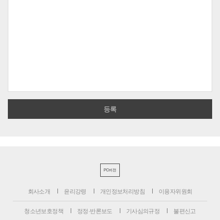
PC버전
회사소개
윤리강령
개인정보처리방침
이용자위원회
청소년보호정책
정정·반론보도
기사심의규정
불편신고