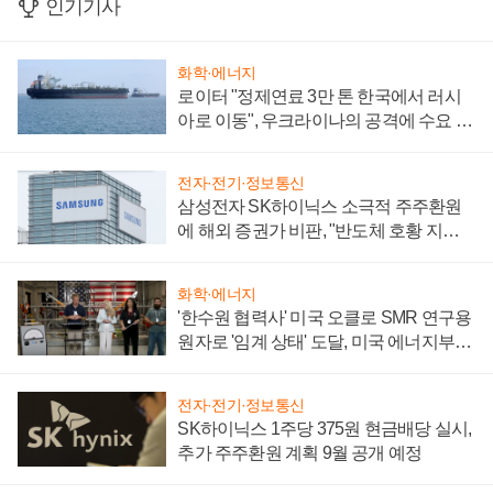
인기기사
화학·에너지
로이터 "정제연료 3만 톤 한국에서 러시
아로 이동", 우크라이나의 공격에 수요 늘
어
전자·전기·정보통신
삼성전자 SK하이닉스 소극적 주주환원
에 해외 증권가 비판, "반도체 호황 지속
성 의문"
화학·에너지
'한수원 협력사' 미국 오클로 SMR 연구용
원자로 '임계 상태' 도달, 미국 에너지부
"중요한 이정표"
전자·전기·정보통신
SK하이닉스 1주당 375원 현금배당 실시,
추가 주주환원 계획 9월 공개 예정