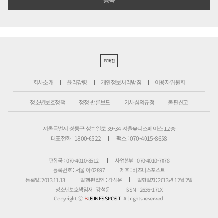
PC버전
회사소개
윤리강령
개인정보처리방침
이용자위원회
청소년보호정책
정정·반론보도
기사심의규정
불편신고
서울특별시 성동구 성수일로 39-34 서울숲더스페이스 12층
대표전화 : 1800-6522
팩스 : 070-4015-8658
편집국 : 070-4010-8512
사업본부 : 070-4010-7078
등록번호 : 서울 아 02897
제호 : 비즈니스포스트
등록일: 2013.11.13
발행·편집인 : 강석운
발행일자: 2013년 12월 2일
청소년보호책임자 : 강석운
ISSN : 2636-171X
Copyright ⓒ
B
USINESSPOST
. All rights reserved.