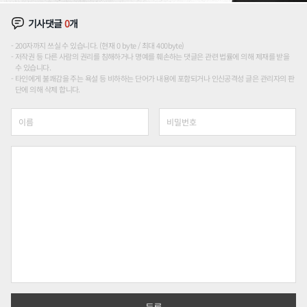
기사댓글
0
개
200자까지 쓰실 수 있습니다. (현재 0 byte / 최대 400byte)
저작권 등 다른 사람의 권리를 침해하거나 명예를 훼손하는 댓글은 관련 법률에 의해 제재를 받을
수 있습니다.
타인에게 불쾌감을 주는 욕설 등 비하하는 단어가 내용에 포함되거나 인신공격성 글은 관리자의 판
단에 의해 삭제 합니다.