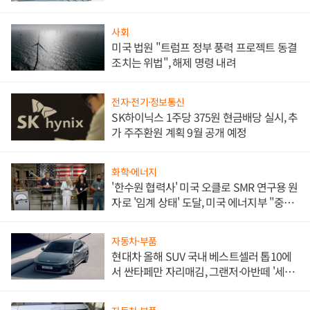
문"
사회
미국 법원 "트럼프 정부 풍력 프로젝트 동결
조치는 위법", 해제 명령 내려
전자·전기·정보통신
SK하이닉스 1주당 375원 현금배당 실시, 추
가 주주환원 계획 9월 공개 예정
화학·에너지
'한수원 협력사' 미국 오클로 SMR 연구용 원
자로 '임계 상태' 도달, 미국 에너지부 "중요
한 이정표"
자동차·부품
현대차 올해 SUV 국내 베스트셀러 톱10에
서 싼타페만 자리매김, 그랜저·아반떼 '세단
쌍끌이'로 내수 방어