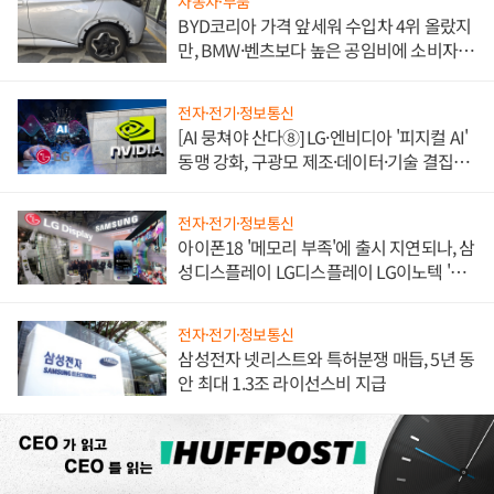
자동차·부품
BYD코리아 가격 앞세워 수입차 4위 올랐지
만, BMW·벤츠보다 높은 공임비에 소비자
불만 폭발
전자·전기·정보통신
[AI 뭉쳐야 산다⑧] LG·엔비디아 '피지컬 AI'
동맹 강화, 구광모 제조·데이터·기술 결집
해 종합 로보틱스 기업으로
전자·전기·정보통신
아이폰18 '메모리 부족'에 출시 지연되나, 삼
성디스플레이 LG디스플레이 LG이노텍 '탈
애플' 수익 다각화 속도
전자·전기·정보통신
삼성전자 넷리스트와 특허분쟁 매듭, 5년 동
안 최대 1.3조 라이선스비 지급