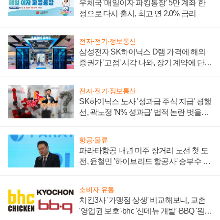
우체국 '매일이자 파킹통장' 5만 계좌 한
정으로 다시 출시, 최고 연 2.0% 금리
전자·전기·정보통신
삼성전자 SK하이닉스 D램 가격에 해외
증권가 '고점' 시각 나와, 장기 계약에 단점
부각
전자·전기·정보통신
SK하이닉스 노사 '성과급 주식 지급' 평행
선, 곽노정 'N% 성과급' 법적 논란 벗을지
주목
항공·물류
파라타항공 내년 미주 장거리 노선 첫 도
전, 윤철민 '하이브리드 항공사' 승부수 통
할까
소비자·유통
치킨3사 '가맹점 상생' 비교해보니, 교촌
'영업권 보호'·bhc '신메뉴 개발'·BBQ '원가