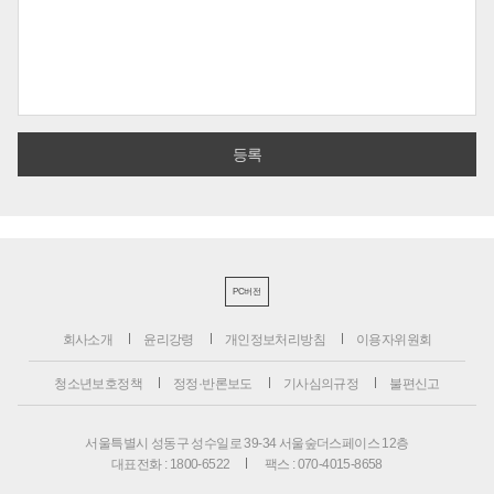
PC버전
회사소개
윤리강령
개인정보처리방침
이용자위원회
청소년보호정책
정정·반론보도
기사심의규정
불편신고
서울특별시 성동구 성수일로 39-34 서울숲더스페이스 12층
대표전화 : 1800-6522
팩스 : 070-4015-8658