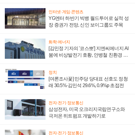
부담'
인터넷·게임·콘텐츠
YG엔터 하반기 빅뱅 월드투어로 실적 성
장 증권가 전망, 신인 보이그룹도 주목
화학·에너지
[김민정 기자의 '코스뽀'] 지엔씨에너지 AI
붐에 비상발전기 호황, 안병철 친환경 에
너지 발전전문기업 향한다
정치
[여론조사꽃] 민주당 당대표 선호도 정청
래 30.5%·김민석 29.6%, 0.9%p 초접전
전자·전기·정보통신
삼성전자, 미국 오크리지국립연구소와
극저온 히트펌프 개발하기로
전자·전기·정보통신