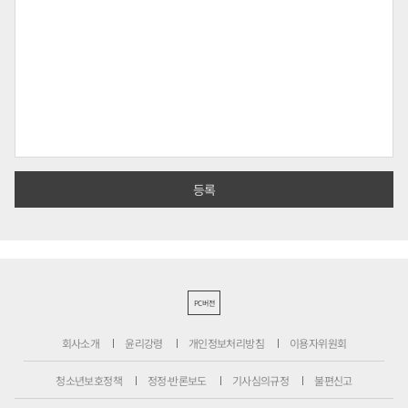
PC버전
회사소개
윤리강령
개인정보처리방침
이용자위원회
청소년보호정책
정정·반론보도
기사심의규정
불편신고