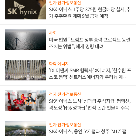
전자·전기·정보통신
SK하이닉스 1주당 375원 현금배당 실시, 추
가 주주환원 계획 9월 공개 예정
사회
미국 법원 "트럼프 정부 풍력 프로젝트 동결
조치는 위법", 해제 명령 내려
화학·에너지
'DL이앤씨 SMR 협력사' X에너지, '한수원 포
스코 동맹' 센트러스에너지와 우라늄 계약
체결
전자·전기·정보통신
SK하이닉스 노사 '성과급 주식지급' 평행선,
곽노정 'N% 성과급' 법적 논란 벗을지 주목
전자·전기·정보통신
SK하이닉스, 용인 'Y2' 팹과 청주 'M17' 팹