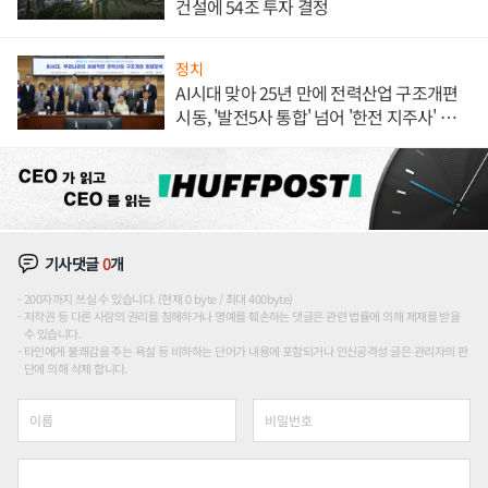
건설에 54조 투자 결정
정치
AI시대 맞아 25년 만에 전력산업 구조개편
시동, '발전5사 통합' 넘어 '한전 지주사' 재편
론도
기사댓글
0
개
200자까지 쓰실 수 있습니다. (현재 0 byte / 최대 400byte)
저작권 등 다른 사람의 권리를 침해하거나 명예를 훼손하는 댓글은 관련 법률에 의해 제재를 받을
수 있습니다.
타인에게 불쾌감을 주는 욕설 등 비하하는 단어가 내용에 포함되거나 인신공격성 글은 관리자의 판
단에 의해 삭제 합니다.