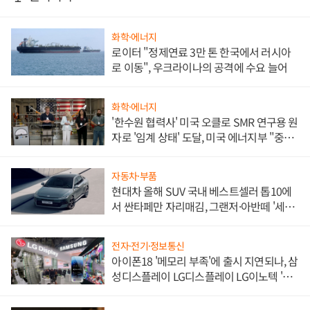
화학·에너지
로이터 "정제연료 3만 톤 한국에서 러시아
로 이동", 우크라이나의 공격에 수요 늘어
화학·에너지
'한수원 협력사' 미국 오클로 SMR 연구용 원
자로 '임계 상태' 도달, 미국 에너지부 "중요
한 이정표"
자동차·부품
현대차 올해 SUV 국내 베스트셀러 톱10에
서 싼타페만 자리매김, 그랜저·아반떼 '세단
쌍끌이'로 내수 방어
전자·전기·정보통신
아이폰18 '메모리 부족'에 출시 지연되나, 삼
성디스플레이 LG디스플레이 LG이노텍 '탈
애플' 수익 다각화 속도