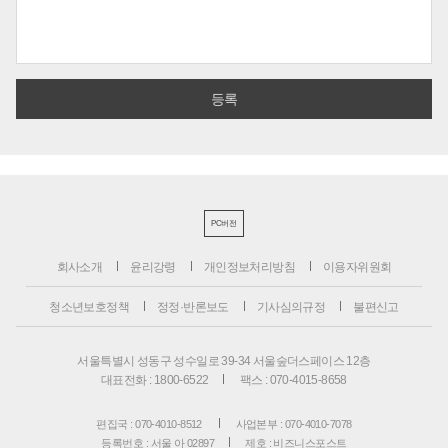
PC버전
회사소개
윤리강령
개인정보처리방침
이용자위원회
청소년보호정책
정정·반론보도
기사심의규정
불편신고
서울특별시 성동구 성수일로 39-34 서울숲더스페이스 12층
대표전화 : 1800-6522
팩스 : 070-4015-8658
편집국 : 070-4010-8512
사업본부 : 070-4010-7078
등록번호 : 서울 아 02897
제호 : 비즈니스포스트