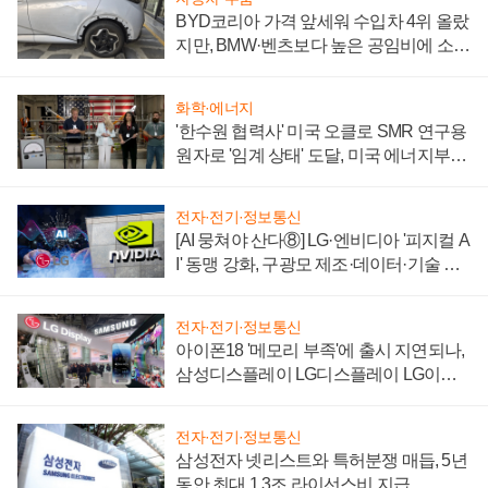
BYD코리아 가격 앞세워 수입차 4위 올랐
지만, BMW·벤츠보다 높은 공임비에 소비
자 불만 폭발
화학·에너지
'한수원 협력사' 미국 오클로 SMR 연구용
원자로 '임계 상태' 도달, 미국 에너지부
"중요한 이정표"
전자·전기·정보통신
[AI 뭉쳐야 산다⑧] LG·엔비디아 '피지컬 A
I' 동맹 강화, 구광모 제조·데이터·기술 결
집해 종합 로보틱스 기업으로
전자·전기·정보통신
아이폰18 '메모리 부족'에 출시 지연되나,
삼성디스플레이 LG디스플레이 LG이노
텍 '탈애플' 수익 다각화 속도
전자·전기·정보통신
삼성전자 넷리스트와 특허분쟁 매듭, 5년
동안 최대 1.3조 라이선스비 지급