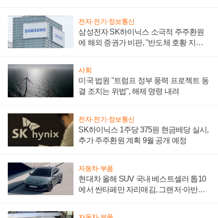
어
전자·전기·정보통신
삼성전자 SK하이닉스 소극적 주주환원
에 해외 증권가 비판, "반도체 호황 지속
성 의문"
사회
미국 법원 "트럼프 정부 풍력 프로젝트 동
결 조치는 위법", 해제 명령 내려
전자·전기·정보통신
SK하이닉스 1주당 375원 현금배당 실시,
추가 주주환원 계획 9월 공개 예정
자동차·부품
현대차 올해 SUV 국내 베스트셀러 톱10
에서 싼타페만 자리매김, 그랜저·아반떼
'세단 쌍끌이'로 내수 방어
자동차·부품