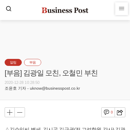
알림
부음
[부음] 김광일 모친, 오철민 부친
2020-12-28 10:28:50
조윤호 기자 - uknow@businesspost.co.kr
0
△김순임씨 별세, 김시곤 김구권(전 고려학원 강사) 김광