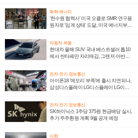
어
화학·에너지
'한수원 협력사' 미국 오클로 SMR 연구용
원자로 '임계 상태' 도달, 미국 에너지부
"중요한 이정표"
자동차·부품
현대차 올해 SUV 국내 베스트셀러 톱10
에서 싼타페만 자리매김, 그랜저·아반떼
'세단 쌍끌이'로 내수 방어
전자·전기·정보통신
아이폰18 '메모리 부족'에 출시 지연되나,
삼성디스플레이 LG디스플레이 LG이노
텍 '탈애플' 수익 다각화 속도
전자·전기·정보통신
SK하이닉스 1주당 375원 현금배당 실시,
추가 주주환원 계획 9월 공개 예정
사회