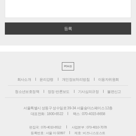
PC버전
회사소개
윤리강령
개인정보처리방침
이용자위원회
청소년보호정책
정정·반론보도
기사심의규정
불편신고
서울특별시 성동구 성수일로 39-34 서울숲더스페이스 12층
대표전화 : 1800-6522
팩스 : 070-4015-8658
편집국 : 070-4010-8512
사업본부 : 070-4010-7078
등록번호 : 서울 아 02897
제호 : 비즈니스포스트