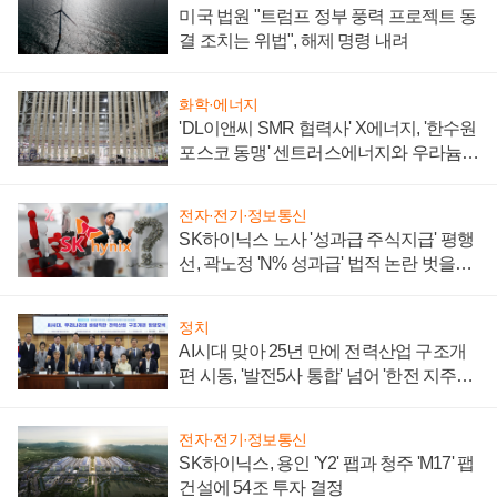
미국 법원 "트럼프 정부 풍력 프로젝트 동
결 조치는 위법", 해제 명령 내려
화학·에너지
'DL이앤씨 SMR 협력사' X에너지, '한수원
포스코 동맹' 센트러스에너지와 우라늄
계약 체결
전자·전기·정보통신
SK하이닉스 노사 '성과급 주식지급' 평행
선, 곽노정 'N% 성과급' 법적 논란 벗을지
주목
정치
AI시대 맞아 25년 만에 전력산업 구조개
편 시동, '발전5사 통합' 넘어 '한전 지주사'
재편론도
전자·전기·정보통신
SK하이닉스, 용인 'Y2' 팹과 청주 'M17' 팹
건설에 54조 투자 결정