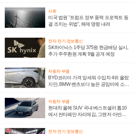
"중요한 이정표"
사회
미국 법원 "트럼프 정부 풍력 프로젝트 동
결 조치는 위법", 해제 명령 내려
전자·전기·정보통신
SK하이닉스 1주당 375원 현금배당 실시,
추가 주주환원 계획 9월 공개 예정
자동차·부품
BYD코리아 가격 앞세워 수입차 4위 올랐
지만, BMW·벤츠보다 높은 공임비에 소비
자 불만 폭발
자동차·부품
현대차 올해 SUV 국내 베스트셀러 톱10
에서 싼타페만 자리매김, 그랜저·아반떼
'세단 쌍끌이'로 내수 방어
전자·전기·정보통신