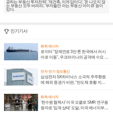
공하는 부동산 투자전략', '재건축, 이게 답이다', '돈 나오지 않
는 부동산 모두 버려라', '부자들만 아는 부동산 아이큐' 등이
있다.
인기기사
화학·에너지
로이터 "정제연료 3만 톤 한국에서 러시
아로 이동", 우크라이나의 공격에 수요 늘
어
전자·전기·정보통신
삼성전자 SK하이닉스 소극적 주주환원
에 해외 증권가 비판, "반도체 호황 지속
성 의문"
화학·에너지
'한수원 협력사' 미국 오클로 SMR 연구용
원자로 '임계 상태' 도달, 미국 에너지부