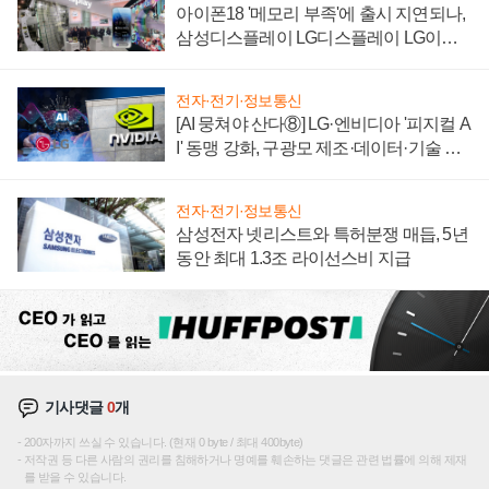
아이폰18 '메모리 부족'에 출시 지연되나,
삼성디스플레이 LG디스플레이 LG이노
텍 '탈애플' 수익 다각화 속도
전자·전기·정보통신
[AI 뭉쳐야 산다⑧] LG·엔비디아 '피지컬 A
I' 동맹 강화, 구광모 제조·데이터·기술 결
집해 종합 로보틱스 기업으로
전자·전기·정보통신
삼성전자 넷리스트와 특허분쟁 매듭, 5년
동안 최대 1.3조 라이선스비 지급
기사댓글
0
개
200자까지 쓰실 수 있습니다. (현재 0 byte / 최대 400byte)
저작권 등 다른 사람의 권리를 침해하거나 명예를 훼손하는 댓글은 관련 법률에 의해 제재
를 받을 수 있습니다.