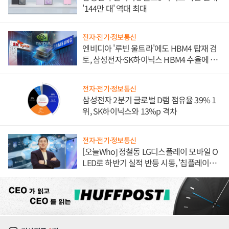
'144만 대' 역대 최대
전자·전기·정보통신
엔비디아 '루빈 울트라'에도 HBM4 탑재 검
토, 삼성전자·SK하이닉스 HBM4 수율에 주
도권 갈린다
전자·전기·정보통신
삼성전자 2분기 글로벌 D램 점유율 39% 1
위, SK하이닉스와 13%p 격차
전자·전기·정보통신
[오늘Who] 정철동 LG디스플레이 모바일 O
LED로 하반기 실적 반등 시동, '칩플레이
션'에 가격 인하 압박은 부담