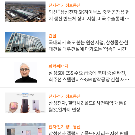
전자·전기·정보통신
외신 "삼성전자 SK하이닉스 중국 공장용 현
지 생산 반도체 장비 시험, 미국 수출통제 대
비"
건설
국내외서 속도 붙는 원전 사업, 삼성물산·현
대건설·대우건설에 다가오는 '약속의 시간'
화학·에너지
삼성SDI ESS 수요 급증에 북미 증설 타진,
최주선 스텔란티스·GM 합작공장 건설 재추
진하나
전자·전기·정보통신
삼성전자, 갤럭시Z 폴드8 사전예약 개통 8
월31일까지 연장
전자·전기·정보통신
삼성전자 갤럭시 Z 폴드8 시리즈 사전 판매