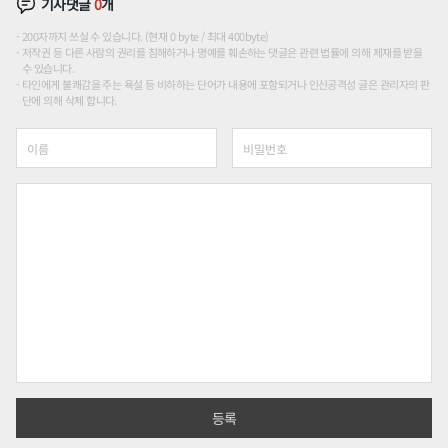
기사댓글
0
개
200자까지 쓰실 수 있습니다. (현재 0 byte / 최대 400byte)
저작권 등 다른 사람의 권리를 침해하거나 명예를 훼손하는 댓글은 관련 법률에 의해 제재를 받을
수 있습니다.
타인에게 불쾌감을 주는 욕설 등 비하하는 단어가 내용에 포함되거나 인신공격성 글은 관리자의 판
단에 의해 삭제 합니다.