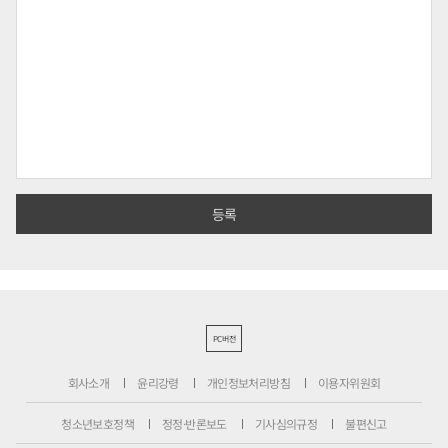
PC버전
회사소개
윤리강령
개인정보처리방침
이용자위원회
청소년보호정책
정정·반론보도
기사심의규정
불편신고