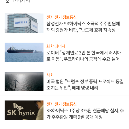
전자·전기·정보통신
삼성전자 SK하이닉스 소극적 주주환원에
해외 증권가 비판, "반도체 호황 지속성 의
문"
화학·에너지
로이터 "정제연료 3만 톤 한국에서 러시아
로 이동", 우크라이나의 공격에 수요 늘어
사회
미국 법원 "트럼프 정부 풍력 프로젝트 동결
조치는 위법", 해제 명령 내려
전자·전기·정보통신
SK하이닉스 1주당 375원 현금배당 실시, 추
가 주주환원 계획 9월 공개 예정