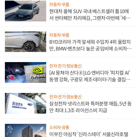
자동차·부품
현대차 올해 SUV 국내 베스트셀러 톱10에
서 싼타페만 자리매김, 그랜저·아반떼 '세단
쌍끌이'로 내수 방어
자동차·부품
BYD코리아 가격 앞세워 수입차 4위 올랐지
만, BMW·벤츠보다 높은 공임비에 소비자
불만 폭발
전자·전기·정보통신
[AI 뭉쳐야 산다⑧] LG·엔비디아 '피지컬 AI'
동맹 강화, 구광모 제조·데이터·기술 결집
해 종합 로보틱스 기업으로
전자·전기·정보통신
삼성전자 넷리스트와 특허분쟁 매듭, 5년 동
안 최대 1.3조 라이선스비 지급
소비자·유통
이부진 야심작 '신라스테이' 서울신라호텔