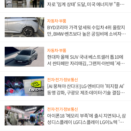
자로 '임계 상태' 도달, 미국 에너지부 "중요
한 이정표"
자동차·부품
BYD코리아 가격 앞세워 수입차 4위 올랐지
만, BMW·벤츠보다 높은 공임비에 소비자
불만 폭발
자동차·부품
현대차 올해 SUV 국내 베스트셀러 톱10에
서 싼타페만 자리매김, 그랜저·아반떼 '세단
쌍끌이'로 내수 방어
전자·전기·정보통신
[AI 뭉쳐야 산다⑧] LG·엔비디아 '피지컬 AI'
동맹 강화, 구광모 제조·데이터·기술 결집
해 종합 로보틱스 기업으로
전자·전기·정보통신
아이폰18 '메모리 부족'에 출시 지연되나, 삼
성디스플레이 LG디스플레이 LG이노텍 '탈
애플' 수익 다각화 속도