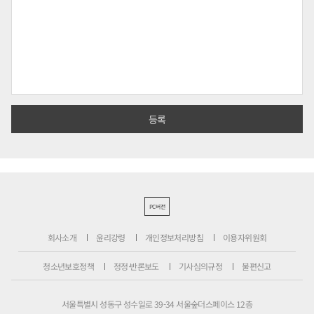
PC버전
회사소개
윤리강령
개인정보처리방침
이용자위원회
청소년보호정책
정정·반론보도
기사심의규정
불편신고
서울특별시 성동구 성수일로 39-34 서울숲더스페이스 12층