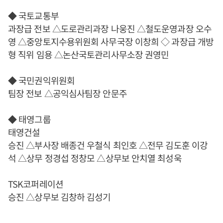
◆ 국토교통부
과장급 전보 △도로관리과장 나웅진 △철도운영과장 오수
영 △중앙토지수용위원회 사무국장 이창희 ◇ 과장급 개방
형 직위 임용 △논산국토관리사무소장 권영민
◆ 국민권익위원회
팀장 전보 △공익심사팀장 안문주
◆ 태영그룹
태영건설
승진 △부사장 배종건 우철식 최인호 △전무 김도훈 이강
석 △상무 정경섭 정창모 △상무보 안치열 최성욱
TSK코퍼레이션
승진 △상무보 김창하 김성기