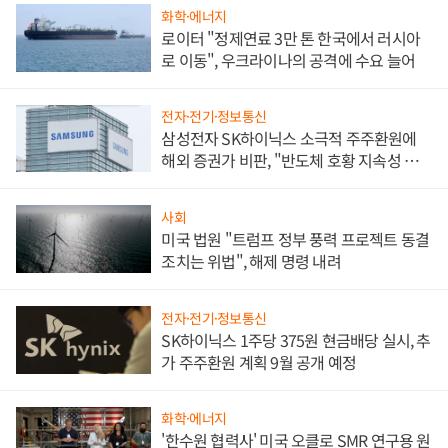
화학·에너지
로이터 "정제연료 3만 톤 한국에서 러시아
로 이동", 우크라이나의 공격에 수요 늘어
전자·전기·정보통신
삼성전자 SK하이닉스 소극적 주주환원에
해외 증권가 비판, "반도체 호황 지속성 의
문"
사회
미국 법원 "트럼프 정부 풍력 프로젝트 동결
조치는 위법", 해제 명령 내려
전자·전기·정보통신
SK하이닉스 1주당 375원 현금배당 실시, 추
가 주주환원 계획 9월 공개 예정
화학·에너지
'한수원 협력사' 미국 오클로 SMR 연구용 원