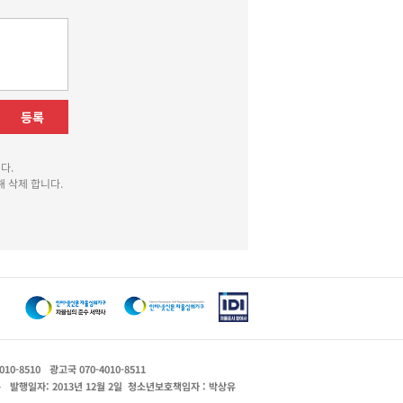
등록
다.
 삭제 합니다.
010-8510
광고국 070-4010-8511
운
발행일자: 2013년 12월 2일
청소년보호책임자 : 박상유