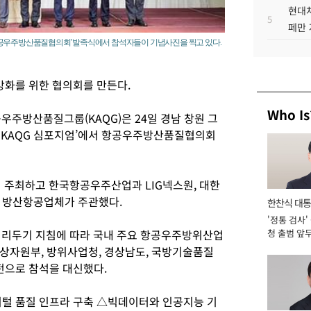
현대차
5
페만 
항공우주방산품질협의회' 발족식에서 참석자들이 기념사진을 찍고 있다.
강화를 위한 협의회를 만든다.
Who Is
주방산품질그룹(KAQG)은 24일 경남 창원 그
 KAQG 심포지엄’에서 항공우주방산품질협의회
주최하고 한국항공우주산업과 LIG넥스원, 대한
등 방산항공업체가 주관했다.
한찬식 대
'정통 검사'
서관
거리두기 지침에 따라 국내 주요 항공우주방위산업
청 출범 앞
맡아 [2026
상자원부, 방위사업청, 경상남도, 국방기술품질
전으로 참석을 대신했다.
 품질 인프라 구축 △빅데이터와 인공지능 기