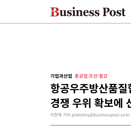
기업과산업
중공업·조선·철강
항공우주방산품질협
경쟁 우위 확보에 
이한재 기자 piekielny@businesspost.co.kr