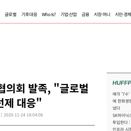
글로벌
기후대응
Who Is?
기업·산업
금융
시장·머니
시민·경
HUFF
의회 발족, "글로벌
매각 '7수
선제 대응"
에 한화생
냈다
2020-11-24 18:04:06
SK하이닉스
투입한다 :
인프라 시