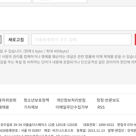
 수 있습니다. (현재 0 byte / 최대 400byte)
다른 사람의 권리를 침해하거나 명예를 훼손하는 댓글은 관련 법률에 의해 제재를 받을 수 있습니
쾌감을 주는 욕설 등 비하하는 단어가 내용에 포함되거나 인신공격성 글은 관리자의 판단에 의해
용자위원회
청소년보호정책
개인정보처리방침
정정·반론보도
인재채용
기사제보
이메일무단수집거부
RSS
수일로 39-34 서울숲더스페이스 12층 1201호-1203호
대표전화 : 1800-6522
편집국 070-4
8658
등록번호 : 서울 아 02897
제호: 비즈니스포스트
등록일: 2013.11.13
발행·편집인 : 강석
X
Copyright ? 2013 비즈니스포스트. All rights reserved.