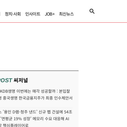
제
정치·사회
인사이트
JOB+
최신뉴스
씨저널
POST
' KDB생명 이번에는 매각 성공할까 : 본입찰
명 흥국생명 한국금융지주가 최종 인수제안서
 '용인 D램-청주 낸드' 신규 팹 건설에 54조
 '연평균 19% 성장' 메모리 수요 대응해 AI
장 핵심플레이어로