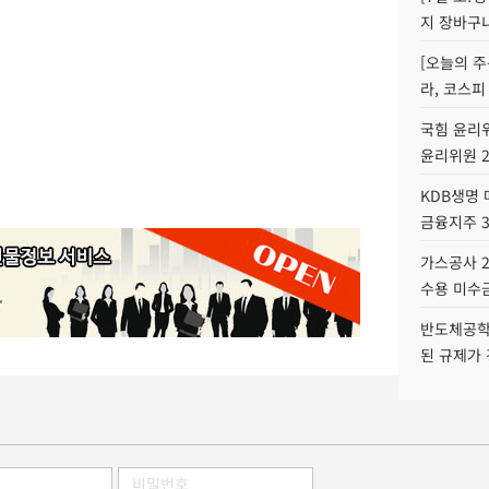
지 장바구
[오늘의 주
라, 코스피
국힘 윤리위
윤리위원 
KDB생명
금융지주 
가스공사 2
수용 미수금
반도체공학
된 규제가 