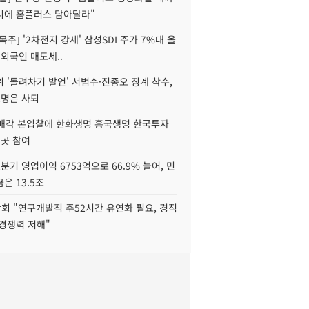
니에 홈플러스 담아달라"
목주] '2차전지 강세' 삼성SDI 주가 7%대 올
 외국인 매도세..
 '돌려차기 발언' 서범수·진종오 징계 착수,
2명은 사퇴
 매각 본입찰에 한화생명 흥국생명 한국투자
3곳 참여
분기 영업이익 6753억으로 66.9% 늘어, 민
은 13.5조
회 "연구개발직 주52시간 유연화 필요, 경직
경쟁력 저해"