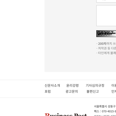
-
200자
까지 쓰실
- 저작권 등 
- 타인에게 불
신문사소개
윤리강령
기사심의규정
이
포럼
광고문의
불편신고
서울특별시 성동구 성
팩스 : 070-4015-
ISSN : 2636-171