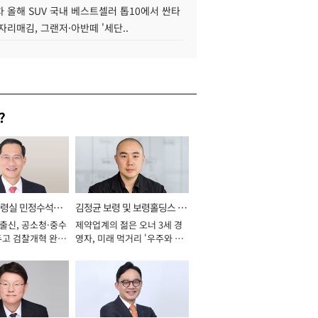
 올해 SUV 국내 베스트셀러 톱10에서 싼타
자리매김, 그랜저·아반떼 '세단..
?
통령실 민정수석비
김정균 보령 및 보령홀딩스 대
 출신, 공소청·중수
제약업계의 젊은 오너 3세 경
표이사 사장
두고 검찰개혁 완수
영자, 미래 먹거리 '우주와 헬
년]
스케어' 공들여 [2026년]