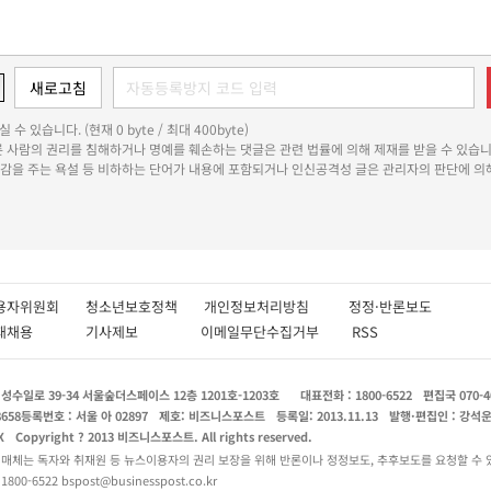
 수 있습니다. (현재 0 byte / 최대 400byte)
다른 사람의 권리를 침해하거나 명예를 훼손하는 댓글은 관련 법률에 의해 제재를 받을 수 있습니
쾌감을 주는 욕설 등 비하하는 단어가 내용에 포함되거나 인신공격성 글은 관리자의 판단에 의해
용자위원회
청소년보호정책
개인정보처리방침
정정·반론보도
인재채용
기사제보
이메일무단수집거부
RSS
수일로 39-34 서울숲더스페이스 12층 1201호-1203호
대표전화 : 1800-6522
편집국 070-4
8658
등록번호 : 서울 아 02897
제호: 비즈니스포스트
등록일: 2013.11.13
발행·편집인 : 강석
X
Copyright ? 2013 비즈니스포스트. All rights reserved.
 매체는 독자와 취재원 등 뉴스이용자의 권리 보장을 위해 반론이나 정정보도, 추후보도를 요청할 수 
0-6522 bspost@businesspost.co.kr