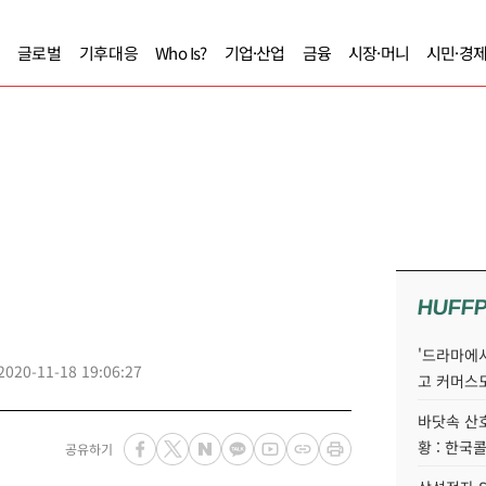
글로벌
기후대응
Who Is?
기업·산업
금융
시장·머니
시민·경
HUFF
'드라마에서
2020-11-18 19:06:27
고 커머스
바닷속 산
황 : 한국
공유하기