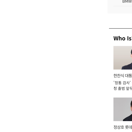
BMW
Who Is
한찬식 대
'정통 검사'
서관
청 출범 앞
맡아 [2026
정상호 롯데