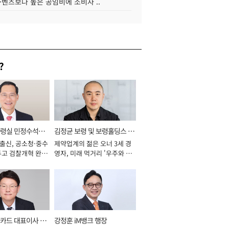
·벤츠보다 높은 공임비에 소비자 ..
?
통령실 민정수석비
김정균 보령 및 보령홀딩스 대
 출신, 공소청·중수
제약업계의 젊은 오너 3세 경
표이사 사장
두고 검찰개혁 완수
영자, 미래 먹거리 '우주와 헬
년]
스케어' 공들여 [2026년]
카드 대표이사 사
강정훈 iM뱅크 행장