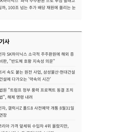
SK하이닉스 '파격 주주환원'으로 투심 달래고
까, 100조 넘는 추가 배당 재원에 쏠리는 눈
 기사
자 SK하이닉스 소극적 주주환원에 해외 증
비판, "반도체 호황 지속성 의문"
서 속도 붙는 원전 사업, 삼성물산·현대건설
건설에 다가오는 '약속의 시간'
법원 "트럼프 정부 풍력 프로젝트 동결 조치
법", 해제 명령 내려
자, 갤럭시Z 폴드8 사전예약 개통 8월31일
 연장
코리아 가격 앞세워 수입차 4위 올랐지만,