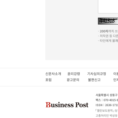
-
200자
까지 쓰실
- 저작권 등 
- 타인에게 불
신문사소개
윤리강령
기사심의규정
이
포럼
광고문의
불편신고
서울특별시 성동구 성
팩스 : 070-4015-
ISSN : 2636-171
열린보도원칙
당
고충처리인 박상유 180