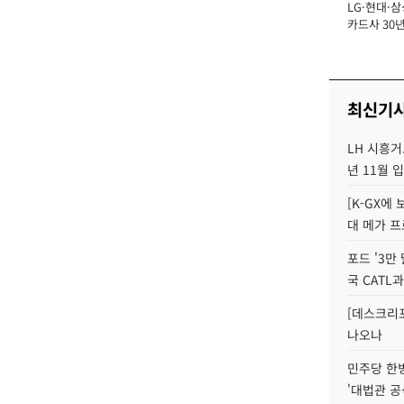
LG·현대·삼
장
카드사 30년
에 '초집중' 
최신기
LH 시흥거
년 11월 
[K-GX에
대 메가 프
포드 '3만
국 CATL과
[데스크리포
나오나
민주당 한
'대법관 공