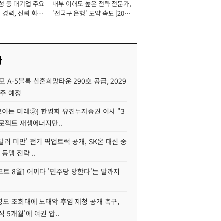
성 등 대기업 주요
내부 이해도 높은 전략 전문가,
 경력, 신뢰 회복
'전국구 은행' 도약 속도 [2026
[2026년]
년]
사
모 A-5블록 신혼희망타운 290호 공급, 2029
입주 예정
 보이는 미래③] 한병화 유진투자증권 이사 "3
로젝트 재생에너지만..
 달러 미만' 전기 픽업트럭 공개, SK온 대신 중
 동맹 전략 ..
트 8월] 어쩌다 '민주당 망한다'는 말까지
병도 조희대에 노태악 후임 제청 공개 촉구,
석 5개월'에 여권 압..