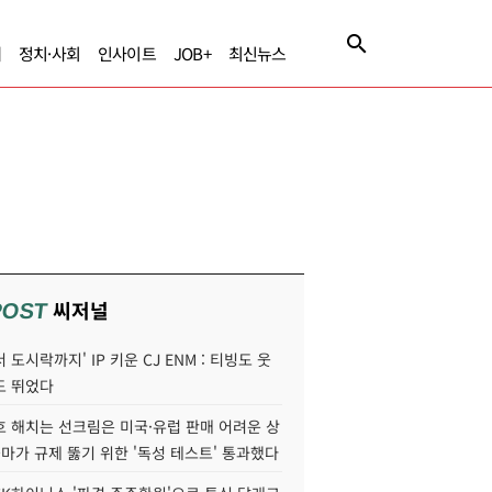
제
정치·사회
인사이트
JOB+
최신뉴스
씨저널
POST
 도시락까지' IP 키운 CJ ENM : 티빙도 웃
도 뛰었다
호 해치는 선크림은 미국·유럽 판매 어려운 상
콜마가 규제 뚫기 위한 '독성 테스트' 통과했다