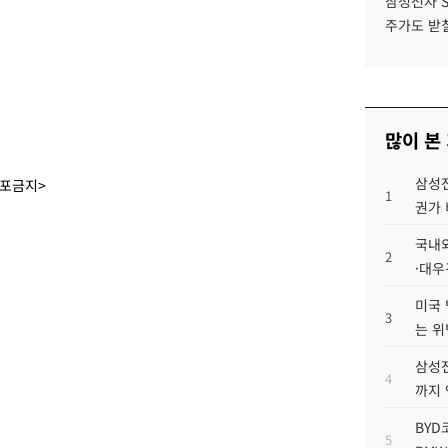
삼성전자 
주가도 받칠
많이 본
삼성전
배포금지>
1
권가 
국내외
2
·대우
미국 
3
는 위
삼성전
4
까지
BYD
5