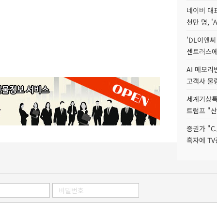
네이버 대표
천만 명, 'A
'DL이앤씨
센트러스에
AI 메모
고객사 물량
세계기상특
트럼프 "산
증권가 "C
흑자에 TV