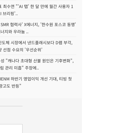
 최수연 "'AI 탭' 한 달 만에 월간 사용자 1
I 브리핑'..
 SMR 협력사' X에너지, '한수원 포스코 동맹'
너지와 우라늄 ..
리반도체 시장에서 낸드플래시보다 D램 부각,
 선점 수요의 '우선순위'
성 "캐나다 초대형 산불 원인은 기후변화",
림 관리 미흡" 주장에..
JENM 하반기 영업이익 개선 기대, 티빙 첫
광고도 반등"