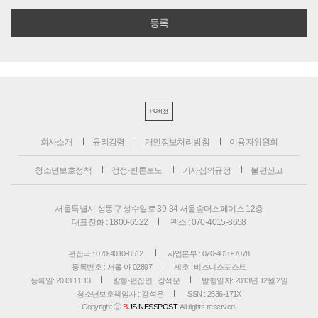
PC버전
회사소개
윤리강령
개인정보처리방침
이용자위원회
청소년보호정책
정정·반론보도
기사심의규정
불편신고
서울특별시 성동구 성수일로 39-34 서울숲더스페이스 12층
대표전화 : 1800-6522
팩스 : 070-4015-8658
편집국 : 070-4010-8512
사업본부 : 070-4010-7078
등록번호 : 서울 아 02897
제호 : 비즈니스포스트
등록일: 2013.11.13
발행·편집인 : 강석운
발행일자: 2013년 12월 2일
청소년보호책임자 : 강석운
ISSN : 2636-171X
Copyright ⓒ
B
USINESSPOST
. All rights reserved.