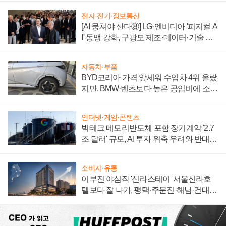
전자·전기·정보통신
[AI 뭉쳐야 산다⑧] LG·엔비디아 '피지컬 A
I' 동맹 강화, 구광모 제조·데이터·기술 결
집해 종합 로보틱스 기업으로
자동차·부품
BYD코리아 가격 앞세워 수입차 4위 올랐
지만, BMW·벤츠보다 높은 공임비에 소비
자 불만 폭발
인터넷·게임·콘텐츠
빅테크 메모리반도체 포함 장기계약 '2.7
조 달러' 규모, AI 투자 위축 우려와 반대
신호
소비자·유통
이부진 야심작 '신라스테이' 서울신라호
텔보다 잘 나가, 평택·주문진·해남·건대로
성장판 더 넓힌다