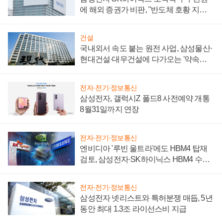
에 해외 증권가 비판, "반도체 호황 지속
성 의문"
건설
국내외서 속도 붙는 원전 사업, 삼성물산·
현대건설·대우건설에 다가오는 '약속의
시간'
전자·전기·정보통신
삼성전자, 갤럭시Z 폴드8 사전예약 개통
8월31일까지 연장
전자·전기·정보통신
엔비디아 '루빈 울트라'에도 HBM4 탑재
검토, 삼성전자·SK하이닉스 HBM4 수율
에 주도권 갈린다
전자·전기·정보통신
삼성전자 넷리스트와 특허분쟁 매듭, 5년
동안 최대 1.3조 라이선스비 지급