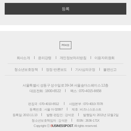
PC버전
회사소개
윤리강령
개인정보처리방침
이용자위원회
청소년보호정책
정정·반론보도
기사심의규정
불편신고
서울특별시 성동구 성수일로 39-34 서울숲더스페이스 12층
대표전화 : 1800-6522
팩스 : 070-4015-8658
편집국 : 070-4010-8512
사업본부 : 070-4010-7078
등록번호 : 서울 아 02897
제호 : 비즈니스포스트
등록일: 2013.11.13
발행·편집인 : 강석운
발행일자: 2013년 12월 2일
청소년보호책임자 : 강석운
ISSN : 2636-171X
Copyright ⓒ
B
USINESSPOST
. All rights reserved.