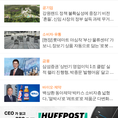
공기업
강원랜드 정책 불확실성에 중장기 비전
'흔들', 신임 사장의 정부 설득 과제 무거워
져
소비자·유통
[현장] 롯데마트 야심작 '부산 물류센터' 가
보니, 장보기 상품 자동으로 담는 '로봇 40
0대' 장관
금융
삼섬증권 '상반기 영업이익 1조 클럽' 실
적 랠리 진행형, 박종문 '발행어음' 달고 연
임 향하나
바이오·제약
백상환 동아제약 박카스 소비자층 넓혔
다, '얼박사'로 '레트로'로 제품군 다변화
주효