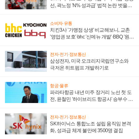
선, 곽노정 'N% 성과급' 법적 논란 벗을지
주목
소비자·유통
치킨3사 '가맹점 상생' 비교해보니, 교촌
'영업권 보호'·bhc '신메뉴 개발'·BBQ '원가
부담'
전자·전기·정보통신
삼성전자, 미국 오크리지국립연구소와
극저온 히트펌프 개발하기로
항공·물류
파라타항공 내년 미주 장거리 노선 첫 도
전, 윤철민 '하이브리드 항공사' 승부수 통
할까
전자·전기·정보통신
SK하이닉스 통합노조 설립 움직임 본격
화, 성과급 체계 불만에 3500명 결집