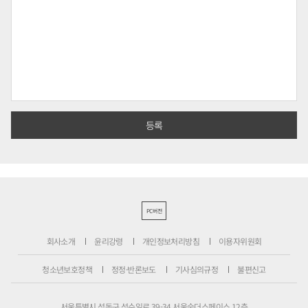
PC버전
회사소개
윤리강령
개인정보처리방침
이용자위원회
청소년보호정책
정정·반론보도
기사심의규정
불편신고
서울특별시 성동구 성수일로 39-34 서울숲더스페이스 12층