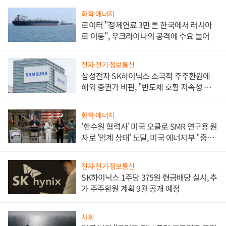
화학·에너지
로이터 "정제연료 3만 톤 한국에서 러시아
로 이동", 우크라이나의 공격에 수요 늘어
전자·전기·정보통신
삼성전자 SK하이닉스 소극적 주주환원에
해외 증권가 비판, "반도체 호황 지속성 의
문"
화학·에너지
'한수원 협력사' 미국 오클로 SMR 연구용 원
자로 '임계 상태' 도달, 미국 에너지부 "중요
한 이정표"
전자·전기·정보통신
SK하이닉스 1주당 375원 현금배당 실시, 추
가 주주환원 계획 9월 공개 예정
사회