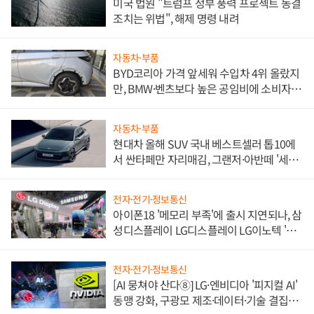
미국 법원 "트럼프 정부 풍력 프로젝트 동결
조치는 위법", 해제 명령 내려
자동차·부품
BYD코리아 가격 앞세워 수입차 4위 올랐지
만, BMW·벤츠보다 높은 공임비에 소비자
불만 폭발
자동차·부품
현대차 올해 SUV 국내 베스트셀러 톱10에
서 싼타페만 자리매김, 그랜저·아반떼 '세단
쌍끌이'로 내수 방어
전자·전기·정보통신
아이폰18 '메모리 부족'에 출시 지연되나, 삼
성디스플레이 LG디스플레이 LG이노텍 '탈
애플' 수익 다각화 속도
전자·전기·정보통신
[AI 뭉쳐야 산다⑧] LG·엔비디아 '피지컬 AI'
동맹 강화, 구광모 제조·데이터·기술 결집