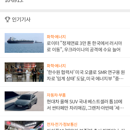
인기기사
화학·에너지
로이터 "정제연료 3만 톤 한국에서 러시아
로 이동", 우크라이나의 공격에 수요 늘어
화학·에너지
'한수원 협력사' 미국 오클로 SMR 연구용 원
자로 '임계 상태' 도달, 미국 에너지부 "중요
한 이정표"
자동차·부품
현대차 올해 SUV 국내 베스트셀러 톱10에
서 싼타페만 자리매김, 그랜저·아반떼 '세단
쌍끌이'로 내수 방어
전자·전기·정보통신