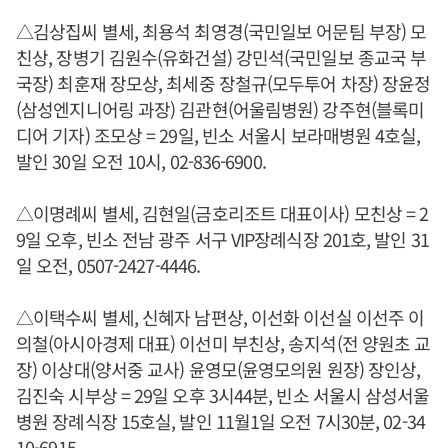
△김상집씨 별세, 최용석 최영경(국민일보 어문팀 부장) 모
친상, 장병기 김원수(유화건설) 강민석(국민일보 종교국 부
국장) 최훈재 장모상, 최세중 장철규(모두투어 차장) 장윤정
(삼성엔지니어링 과장) 김관현(어울림병원) 강주현(블록미
디어 기자) 조모상 = 29일, 빈소 서울시 보라매병원 4호실,
발인 30일 오전 10시, 02-836-6900.
△이명례씨 별세, 김현일(금호리조트 대표이사) 모친상 = 2
9일 오후, 빈소 전남 광주 서구 VIP장례식장 201호, 발인 31
일 오전, 0507-2427-4446.
△이택수씨 별세, 신혜자 남편상, 이선화 이선실 이선주 이
의철(아시아경제 대표) 이선미 부친상, 송지석(전 양원초 교
장) 이상대(양서중 교사) 윤영모(윤영모의원 원장) 장인상,
김진숙 시부상 = 29일 오후 3시44분, 빈소 서울시 삼성서울
병원 장례식장 15호실, 발인 11월1일 오전 7시30분, 02-34
10-6915.