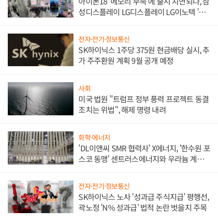
아이폰18 '메모리 부족'에 출시 지연되나, 삼
성디스플레이 LG디스플레이 LG이노텍 '탈
애플' 수익 다각화 속도
전자·전기·정보통신
SK하이닉스 1주당 375원 현금배당 실시, 추
가 주주환원 계획 9월 공개 예정
사회
미국 법원 "트럼프 정부 풍력 프로젝트 동결
조치는 위법", 해제 명령 내려
화학·에너지
'DL이앤씨 SMR 협력사' X에너지, '한수원 포
스코 동맹' 센트러스에너지와 우라늄 계약
체결
전자·전기·정보통신
SK하이닉스 노사 '성과급 주식지급' 평행선,
곽노정 'N% 성과급' 법적 논란 벗을지 주목