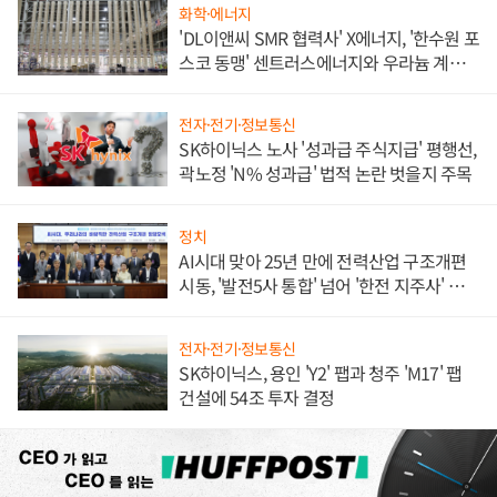
화학·에너지
'DL이앤씨 SMR 협력사' X에너지, '한수원 포
스코 동맹' 센트러스에너지와 우라늄 계약
체결
전자·전기·정보통신
SK하이닉스 노사 '성과급 주식지급' 평행선,
곽노정 'N% 성과급' 법적 논란 벗을지 주목
정치
AI시대 맞아 25년 만에 전력산업 구조개편
시동, '발전5사 통합' 넘어 '한전 지주사' 재편
론도
전자·전기·정보통신
SK하이닉스, 용인 'Y2' 팹과 청주 'M17' 팹
건설에 54조 투자 결정