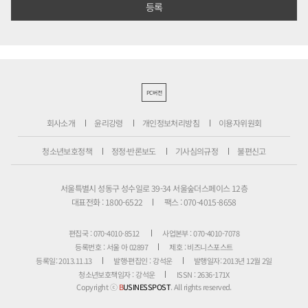
PC버전
회사소개
윤리강령
개인정보처리방침
이용자위원회
청소년보호정책
정정·반론보도
기사심의규정
불편신고
서울특별시 성동구 성수일로 39-34 서울숲더스페이스 12층
대표전화 : 1800-6522
팩스 : 070-4015-8658
편집국 : 070-4010-8512
사업본부 : 070-4010-7078
등록번호 : 서울 아 02897
제호 : 비즈니스포스트
등록일: 2013.11.13
발행·편집인 : 강석운
발행일자: 2013년 12월 2일
청소년보호책임자 : 강석운
ISSN : 2636-171X
Copyright ⓒ
B
USINESSPOST
. All rights reserved.