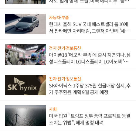
자로 '임계 상태' 도달, 미국 에너지부 "중요
한 이정표"
자동차·부품
현대차 올해 SUV 국내 베스트셀러 톱10에
서 싼타페만 자리매김, 그랜저·아반떼 '세단
쌍끌이'로 내수 방어
전자·전기·정보통신
아이폰18 '메모리 부족'에 출시 지연되나, 삼
성디스플레이 LG디스플레이 LG이노텍 '탈
애플' 수익 다각화 속도
전자·전기·정보통신
SK하이닉스 1주당 375원 현금배당 실시, 추
가 주주환원 계획 9월 공개 예정
사회
미국 법원 "트럼프 정부 풍력 프로젝트 동결
조치는 위법", 해제 명령 내려