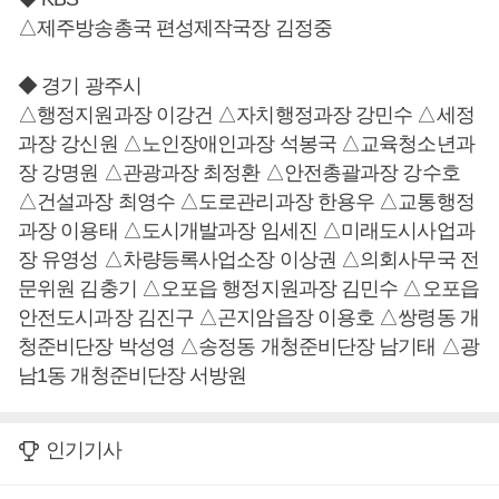
△제주방송총국 편성제작국장 김정중
◆ 경기 광주시
△행정지원과장 이강건 △자치행정과장 강민수 △세정
과장 강신원 △노인장애인과장 석봉국 △교육청소년과
장 강명원 △관광과장 최정환 △안전총괄과장 강수호
△건설과장 최영수 △도로관리과장 한용우 △교통행정
과장 이용태 △도시개발과장 임세진 △미래도시사업과
장 유영성 △차량등록사업소장 이상권 △의회사무국 전
문위원 김충기 △오포읍 행정지원과장 김민수 △오포읍
안전도시과장 김진구 △곤지암읍장 이용호 △쌍령동 개
청준비단장 박성영 △송정동 개청준비단장 남기태 △광
남1동 개청준비단장 서방원
인기기사