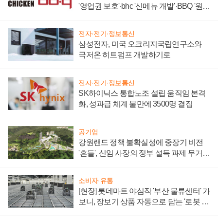
'영업권 보호'·bhc '신메뉴 개발'·BBQ '원가
부담'
전자·전기·정보통신
삼성전자, 미국 오크리지국립연구소와
극저온 히트펌프 개발하기로
전자·전기·정보통신
SK하이닉스 통합노조 설립 움직임 본격
화, 성과급 체계 불만에 3500명 결집
공기업
강원랜드 정책 불확실성에 중장기 비전
'흔들', 신임 사장의 정부 설득 과제 무거워
져
소비자·유통
[현장] 롯데마트 야심작 '부산 물류센터' 가
보니, 장보기 상품 자동으로 담는 '로봇 40
0대' 장관