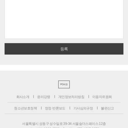
PC버전
회사소개
윤리강령
개인정보처리방침
이용자위원회
청소년보호정책
정정·반론보도
기사심의규정
불편신고
서울특별시 성동구 성수일로 39-34 서울숲더스페이스 12층